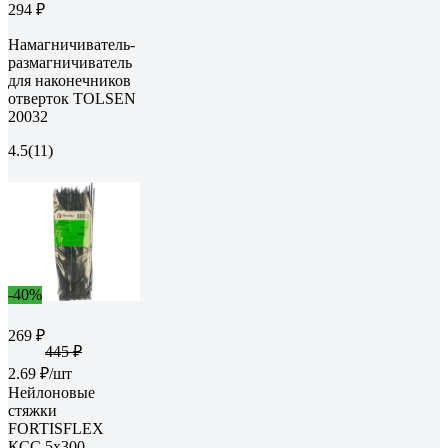
294 ₽
Намагничиватель-
размагничиватель
для наконечников
отверток TOLSEN
20032
4.5
(11)
-40%
269 ₽
445 ₽
2.69 ₽/шт
Нейлоновые
стяжки
FORTISFLEX
КСС 5х300