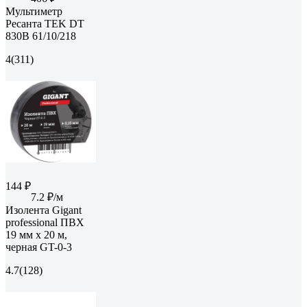
Мультиметр
Ресанта TEK DT
830B 61/10/218
4
(311)
144 ₽
7.2 ₽/м
Изолента Gigant
professional ПВХ
19 мм х 20 м,
черная GT-0-3
4.7
(128)