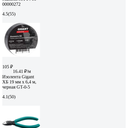
00000272
4.5
(55)
105 ₽
16.41 ₽/м
Изолента Gigant
ХБ 19 мм х 6,4 м,
черная GT-0-5
4.1
(50)