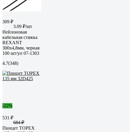
309 ₽
3.09 ₽/шт
Нейлоновая
кабельная стяжка
REXANT
300x4,8мм, черная
100 шт/уп 07-1303
4.7
(348)
-22%
531 ₽
684 ₽
Пинцет TOPEX