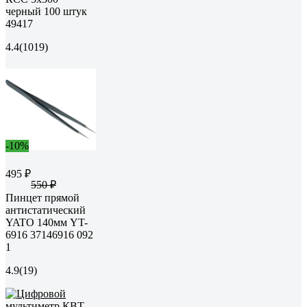
черный 100 штук
49417
4.4
(1019)
-10%
495 ₽
550 ₽
Пинцет прямой
антистатический
YATO 140мм YT-
6916 37146916 092
1
4.9
(19)