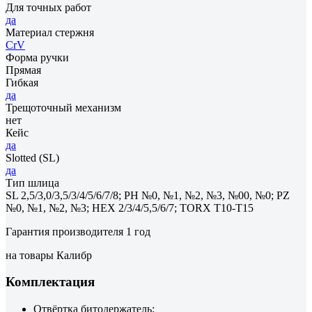
Для точных работ
да
Материал стержня
CrV
Форма ручки
Прямая
Гибкая
да
Трещоточный механизм
нет
Кейс
да
Slotted (SL)
да
Тип шлица
SL 2,5/3,0/3,5/3/4/5/6/7/8; PH №0, №1, №2, №3, №00, №0; PZ
№0, №1, №2, №3; HEX 2/3/4/5,5/6/7; TORX Т10-Т15
Гарантия производителя 1 год
на товары Калибр
Комплектация
Отвёртка битодержатель;