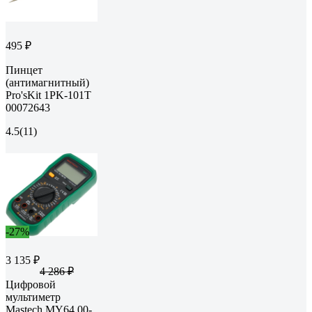
495 ₽
Пинцет
(антимагнитный)
Pro'sKit 1PK-101T
00072643
4.5
(11)
-27%
3 135 ₽
4 286 ₽
Цифровой
мультиметр
Mastech MY64 00-