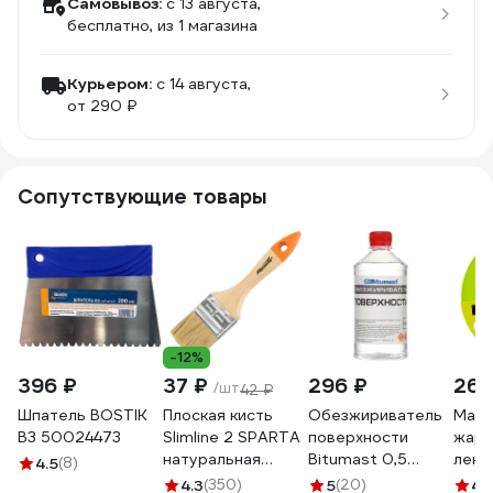
Самовывоз:
c 13 августа,
бесплатно
, из 1 магазина
Курьером:
c 14 августа,
от 290 ₽
Сопутствующие товары
-12%
396 ₽
37 ₽
296 ₽
268
/шт
42 ₽
Шпатель BOSTIK
Плоская кисть
Обезжириватель
Маля
В3 50024473
Slimline 2 SPARTA
поверхности
жаро
натуральная
Bitumast 0,5
лент
4.5
(8)
щетина,
л/0,35 кг
100С
4.3
(350)
5
(20)
4.