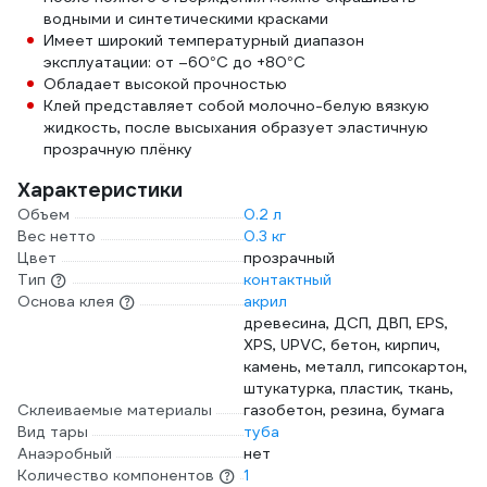
водными и синтетическими красками
Имеет широкий температурный диапазон
эксплуатации: от –60°C до +80°C
Обладает высокой прочностью
Клей представляет собой молочно-​белую вязкую
жидкость, после высыхания образует эластичную
прозрачную плёнку
Характеристики
Объем
0.2 л
Вес нетто
0.3 кг
Цвет
прозрачный
Тип
контактный
Основа клея
акрил
древесина, ДСП, ДВП, EPS,
XPS, UPVC, бетон, кирпич,
камень, металл, гипсокартон,
штукатурка, пластик, ткань,
Склеиваемые материалы
газобетон, резина, бумага
Вид тары
туба
Анаэробный
нет
Количество компонентов
1