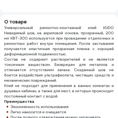
деревянная ручка
4607952901131
водо
824305
мм, 
3822
О товаре
Универсальный ремонтно-монтажный клей KUDO
Невидимый шов, на акриловой основе, прозрачный, 200
мл KBT-300 используется при проведении отделочных и
ремонтных работ внутри помещения. После застывания
получается эластичная прозрачная пленка с хорошей
деформационной подвижностью.
Состав не содержит растворителей и не является
токсичным веществом. Безвреден для металлов и
отличается отсутствием запаха. Созданный шов не
боится воздействия ультрафиолета, чистящих средств и
механических повреждений.
Клей не подходит для применения в ванных комнатах и
душевых кабинах, а также для мест, в которых происходит
постоянный контакт с водой.
Преимущества
Экономичность использования
Легко наносится и очищается
После полного отверждения можно окрашивать