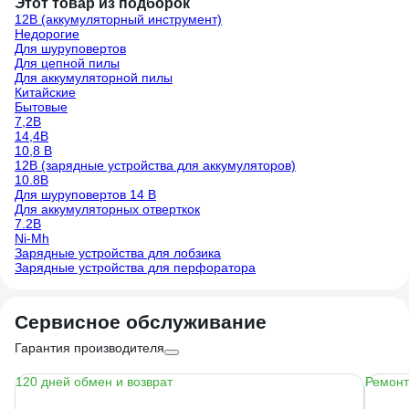
Этот товар из подборок
12В (аккумуляторный инструмент)
Недорогие
Для шуруповертов
Для цепной пилы
Для аккумуляторной пилы
Китайские
Бытовые
7,2В
14,4В
10,8 В
12В (зарядные устройства для аккумуляторов)
10.8В
Для шуруповертов 14 В
Для аккумуляторных отверткок
7.2В
Ni-Mh
Зарядные устройства для лобзика
Зарядные устройства для перфоратора
Сервисное обслуживание
Гарантия производителя
120 дней обмен и возврат
Ремонт