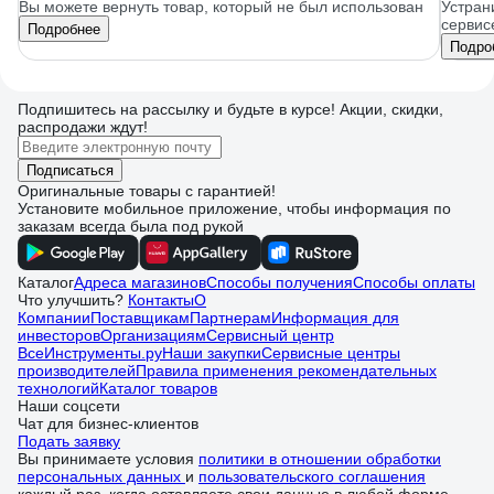
Вы можете вернуть товар, который не был использован
Устран
сервис
Подробнее
Подро
Подпишитесь
на рассылку
и будьте в курсе! Акции, скидки,
распродажи ждут!
Подписаться
Оригинальные товары с гарантией!
Установите мобильное приложение, чтобы информация по
заказам всегда была под рукой
Каталог
Адреса магазинов
Способы получения
Способы оплаты
Что улучшить?
Контакты
О
Компании
Поставщикам
Партнерам
Информация для
инвесторов
Организациям
Сервисный центр
ВсеИнструменты.ру
Наши закупки
Сервисные центры
производителей
Правила применения рекомендательных
технологий
Каталог товаров
Наши соцсети
Чат для бизнес-клиентов
Подать заявку
Вы принимаете условия
политики в отношении обработки
персональных данных
и
пользовательского соглашения