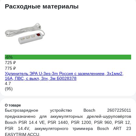
Расходные материалы
4 
Си
3x
4.
(5
-6%
725 ₽
775 ₽
Удлинитель ЭРА U-3es-3m Россия с заземлением, 3x1мм2,
16A, ПВС, с выкл, 3гн, 3м Б0028378
4.7
(95)
О товаре
Быстрозарядное устройство Bosch 2607225011
предназначено для аккумуляторных дрелей-шуруповёртов
Bosch PSR 14.4 VE, PSR 1440, PSR 1200, PSR 960, PSR 12,
PSR 14.4V, аккумуляторного триммера Bosch ART 23
EASYTRIM ACCU.