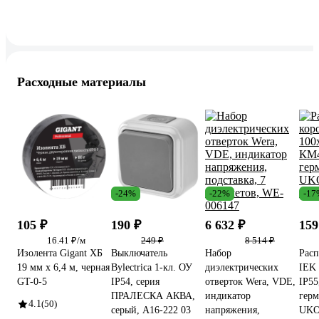
Расходные материалы
-24%
-22%
-17
105 ₽
190 ₽
6 632 ₽
159
16.41 ₽/м
249 ₽
8 514 ₽
Изолента Gigant ХБ
Выключатель
Набор
Расп
19 мм х 6,4 м, черная
Bylectrica 1-кл. ОУ
диэлектрических
IEK 
GT-0-5
IP54, серия
отверток Wera, VDE,
IP55
ПРАЛЕСКА АКВА,
индикатор
гер
4.1
(50)
серый, А16-222 03
напряжения,
UKO1