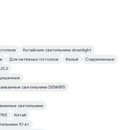
отолков
Китайские светильники downlight
е
Для натяжных потолков
белый
Современные
U5.3
ащищенные
аиваемые светильники DENKIRS
иваемые светильники
IP65
Китай
ильники 10 вт