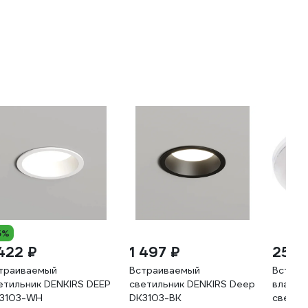
5%
 422 ₽
1 497 ₽
259 
траиваемый
Встраиваемый
Встраи
етильник DENKIRS DEEP
светильник DENKIRS Deep
влагоз
3103-WH
DK3103-BK
светиль