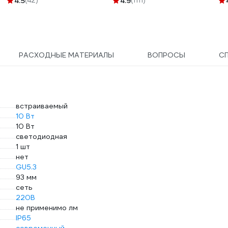
4.5
(42)
4.9
(1111)
ATN000111
WE
РАСХОДНЫЕ МАТЕРИАЛЫ
ВОПРОСЫ
С
встраиваемый
10 Вт
10 Вт
светодиодная
1 шт
нет
GU5.3
93 мм
сеть
220В
не применимо лм
IP65