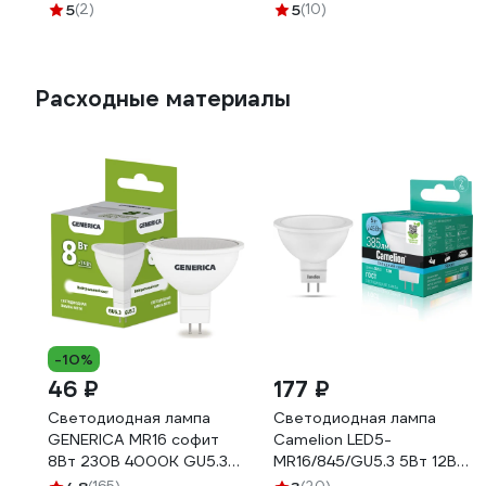
HSBL_0216
HSBL_0228
5
(2)
5
(10)
Расходные материалы
-10%
46 ₽
177 ₽
Светодиодная лампа
Светодиодная лампа
GENERICA MR16 софит
Camelion LED5-
8Вт 230В 4000К GU5.3
MR16/845/GU5.3 5Вт 12В
LL-MR16-08-230-40-
AC/DC 12026