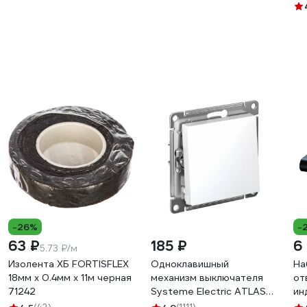
HSBL_0227
WR5 WH SET 3 под лампу
MR16 GU5.3 IP65 белый
набор 3 шт. Б0072593
-26%
-
63 ₽
185 ₽
6
5.73 ₽/м
Изолента ХБ FORTISFLEX
Одноклавишный
На
18мм х 0.4мм х 11м черная
механизм выключателя
от
71242
Systeme Electric ATLAS
ин
DESIGN сх.1 10АХ белый
по