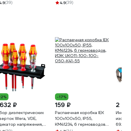
dl80, g
4.9
(39)
4.9
(39)
32x93 
22%
-17%
 632 ₽
159 ₽
2 43
бор диэлектрических
Распаечная коробка IEK
Инстру
верток Wera, VDE,
100x100x50, IP55,
изоляц
дикатор напряжения,
КМ41234, 6 гермовводов,
69278
дставка, 7 предметов,
ИЭК UKO11-100-100-