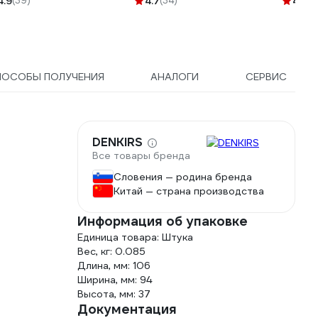
4.9
(39)
4.7
(34)
4.7
(1
-006147
050-K41-55
ПОСОБЫ ПОЛУЧЕНИЯ
АНАЛОГИ
СЕРВИС
DENKIRS
Все товары бренда
Словения — родина бренда
Китай — страна производства
Информация об упаковке
Единица товара: Штука
Вес, кг: 0.085
Длина, мм: 106
Ширина, мм: 94
Высота, мм: 37
Документация