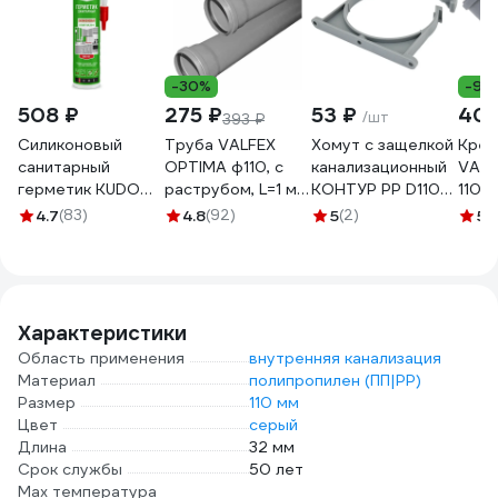
-30%
-9%
508 ₽
275 ₽
53 ₽
400
/шт
393 ₽
Силиконовый
Труба VALFEX
Хомут с защелкой
Крес
санитарный
OPTIMA ф110, с
канализационный
VALF
герметик KUDO
раструбом, L=1 м,
КОНТУР PP D110
110/1
(белый; 280 мл)
внутренняя
СТАНДАРТ
внут
4.7
(83)
4.8
(92)
5
(2)
5
(
KSK-121
канализация,
072909110000
кана
толщина стенки
2711
2.2 211100100
Характеристики
Область применения
внутренняя канализация
Материал
полипропилен (ПП|PP)
Размер
110 мм
Цвет
серый
Длина
32 мм
Срок службы
50 лет
Max температура