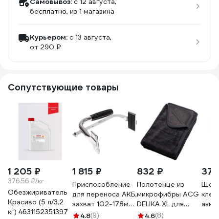
Самовывоз:
c 12 августа,
бесплатно
, из 1 магазина
Курьером:
c 13 августа,
от 290 ₽
Сопутствующие товары
1 205 ₽
1 815 ₽
832 ₽
370
376.56 ₽/кг
Приспособление
Полотенце из
Щето
Обезжириватель
для переноса АКБ,
микрофибры ACG
клем
Красиво (5 л/3,2
захват 102-178мм
DELIKA XL для
акку
кг) 4631152351397
JTC -1922 694151
деликатной сушки
Spec
4.8
(9)
4.6
(8)