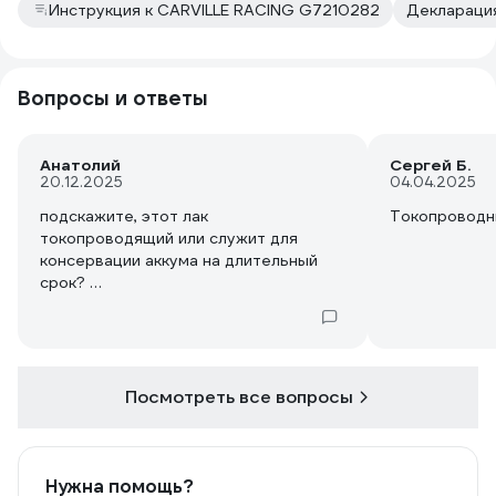
Инструкция к CARVILLE RACING G7210282
Декларация
Вопросы и ответы
Анатолий
Сергей Б.
20.12.2025
04.04.2025
подскажите, этот лак
Токопроводн
токопроводящий или служит для
консервации аккума на длительный
срок?
Этот вопрос уже задавался, но
ответа от ВИ или других покупателей
нет.
Спасибо.
Посмотреть все вопросы
Нужна помощь?