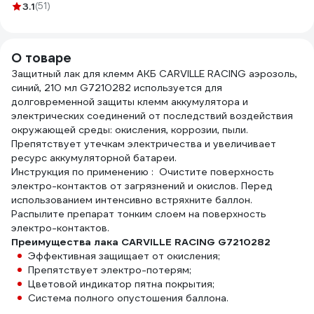
3.1
(51)
поверхностей
автомобиля,
90x70 см 1022261
О товаре
Защитный лак для клемм АКБ CARVILLE RACING аэрозоль,
синий, 210 мл G7210282 используется для
долговременной защиты клемм аккумулятора и
электрических соединений от последствий воздействия
окружающей среды: окисления, коррозии, пыли.
Препятствует утечкам электричества и увеличивает
ресурс аккумуляторной батареи.
Инструкция по применению : Очистите поверхность
электро-контактов от загрязнений и окислов. Перед
использованием интенсивно встряхните баллон.
Распылите препарат тонким слоем на поверхность
электро-контактов.
Преимущества лака CARVILLE RACING G7210282
Эффективная защищает от окисления;
Препятствует электро-потерям;
Цветовой индикатор пятна покрытия;
Система полного опустошения баллона.