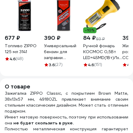
-10%
677 ₽
390 ₽
84 ₽
391
93 ₽
Топливо ZIPPO
Универсальный
Ручной фонарь
Жидк
125 мл 3141
бензин для
КОСМОС 0,5Вт
розж
заправки
LED+4SMD(1Вт)/1xAA/
СОЮ
4.6
(48)
зажигалок или
корпус ABS-
терм
3.6
(27)
4.6
(151)
4.
каталитических
пластик/ремешок
литр
грелок Luxlite VV
ручной, KOC119B
009 133 ML 8689
О товаре
Зажигалка ZIPPO Classic, с покрытием Brown Matte,
38x13x57 мм, 49180ZL привлекает внимание своим
стильным классическим дизайном. Может стать отличным
подарком.
Имеет матовую поверхность, поэтому при использовании
она
не будет скользить в руке.
Полностью металлическая конструкция гарантирует