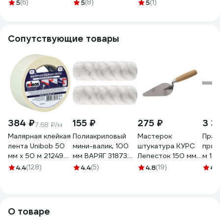
нержавеющая
нержавеющая
сталь, 2K, 28x10
5
(6)
5
(8)
5
(1)
сталь ARMERO
сталь ARMERO
см, зуб 8x8 мм
A231/284
A231/288
0800-312808
Сопутствующие товары
384 ₽
155 ₽
275 ₽
3 3
7.68 ₽/м
Малярная клейкая
Полиакриловый
Мастерок
Прав
лента Unibob 50
мини-валик, 100
штукатура КУРС
прям
мм х 50 м 212496
мм ВАРЯГ 31873
Лепесток 150 мм
м 10
28139
тов-149014 (2 шт.)
04921
4.4
(128)
4.4
(5)
4.8
(19)
4
(
О товаре