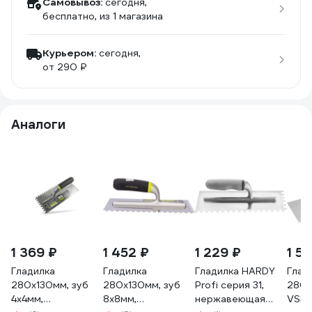
Самовывоз:
сегодня,
бесплатно
, из 1 магазина
Курьером:
сегодня,
от 290 ₽
Аналоги
1 369 ₽
1 452 ₽
1 229 ₽
1 5
Гладилка
Гладилка
Гладилка HARDY
Глад
280х130мм, зуб
280х130мм, зуб
Profi серия 31,
280x
4х4мм,
8х8мм,
нержавеющая
VS30