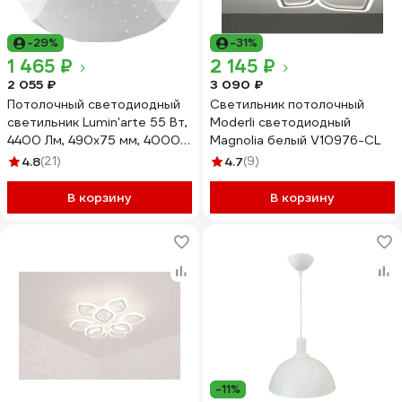
-29%
-31%
1 465 ₽
2 145 ₽
2 055 ₽
3 090 ₽
Потолочный светодиодный
Светильник потолочный
светильник Lumin'arte 55 Вт,
Moderli светодиодный
4400 Лм, 490x75 мм, 4000К
Magnolia белый V10976-CL
дневной свет, освещает 36
4.8
(21)
4.7
(9)
м² CLL13
В корзину
В корзину
-11%