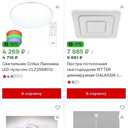
-10%
-17%
4 269 ₽
7 985 ₽
4 719 ₽
9 661 ₽
Светильник Citilux Лаконика
Люстра потолочная
LED пультом CL725680G
светодиодная RITTER
диммируемая GALASSIA с
4.9
(100)
ДУ 3 режима 470x470x55
5
(2)
94Вт
2700K+6400K/4200K/6400K
В корзину
В корзину
43м белый 51582 5