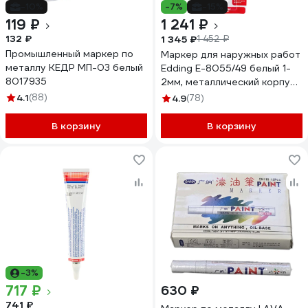
-10%
-7%
-15%
119 ₽
1 241 ₽
132 ₽
1 345 ₽
1 452 ₽
Промышленный маркер по
Маркер для наружных работ
металлу КЕДР МП-03 белый
Edding E-8055/49 белый 1-
8017935
2мм, металлический корпус
537646
4.1
(88)
4.9
(78)
В корзину
В корзину
-3%
717 ₽
630 ₽
741 ₽