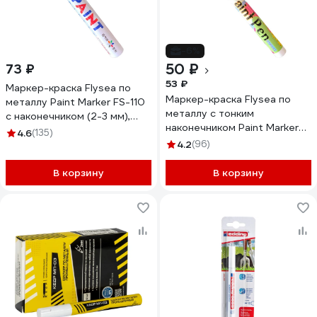
-6%
50 ₽
73 ₽
53 ₽
Маркер-краска Flysea по
Маркер-краска Flysea по
металлу Paint Marker FS-110
металлу с тонким
с наконечником (2-3 мм),
наконечником Paint Marker
белый FS-110-white
4.6
(135)
FS-177, 0.7 мм, белый FS-
4.2
(96)
177-white
В корзину
В корзину