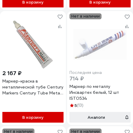
В корзину
В корзину
Century Markers CM99010-
10
Нет в наличии
2 167 ₽
Последняя цена
714 ₽
Маркер-краска в
Маркер по металлу
металлической тубе Century
Инсвартех белый, 12 шт
Markers Century Tube Metal
IST0534
Marker, 3,0 мм, упаковка 10
шт, белый CM97012-10
5
(13)
В корзину
Аналоги
Нет в наличии
Нет в наличии