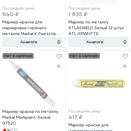
Последняя цена
Последняя цена
640 ₽
1 835 ₽
Маркер-краска для
Маркер по металлу
маркировки горячего
ATLASWELD белый 12 штук
металла Markal K Paintstik
ATL-M1WHTTE
(982C до 1204C), белый
Аналоги
Аналоги
81820
Нет в наличии
Нет в наличии
Маркер-краска по металлу
Последняя цена
417 ₽
Markal Markpaint, белый
97520
Маркер-краска для
4
(22)
маркировки горячего