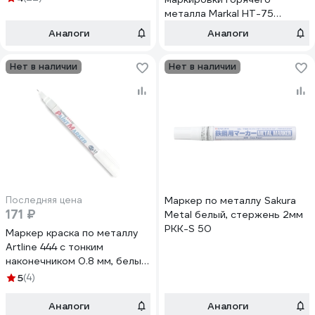
металла Markal HT-75
Paintstik (93C до 538C),
Аналоги
Аналоги
белый 84820
Нет в наличии
Нет в наличии
Последняя цена
Маркер по металлу Sakura
171 ₽
Metal белый, стержень 2мм
PKK-S 50
Маркер краска по металлу
Artline 444 с тонким
наконечником 0.8 мм, белый
EK444XF-816
5
(4)
Аналоги
Аналоги