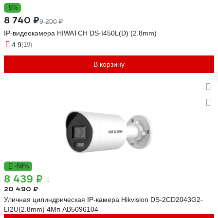
-5%
8 740 ₽
9 200 ₽
IP-видеокамера HIWATCH DS-I450L(D) (2.8mm)
4.9
(19)
В корзину
-59%
8 439 ₽
20 490 ₽
Уличная цилиндрическая IP-камера Hikvision DS-2CD2043G2-
LI2U(2.8mm) 4Мп АВ5096104