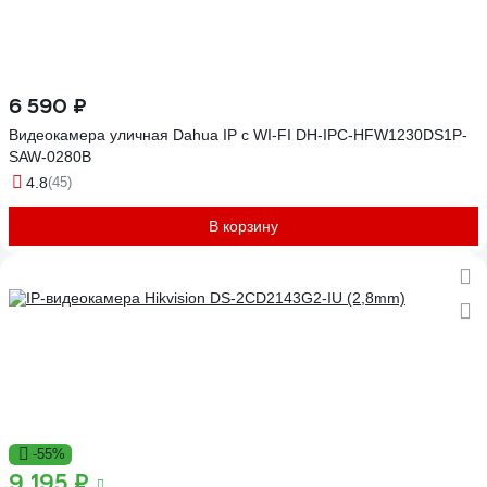
6 590 ₽
Видеокамера уличная Dahua IP с WI-FI DH-IPC-HFW1230DS1P-
SAW-0280B
4.8
(45)
В корзину
-55%
9 195 ₽