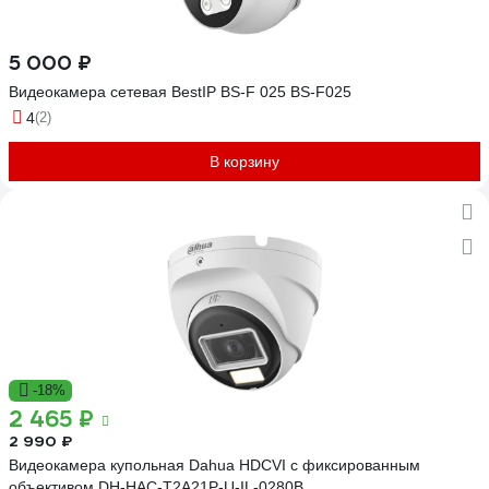
5 000 ₽
Видеокамера сетевая BestIP BS-F 025 BS-F025
4
(2)
В корзину
-18%
2 465 ₽
2 990 ₽
Видеокамера купольная Dahua HDCVI с фиксированным
объективом DH-HAC-T2A21P-U-IL-0280B