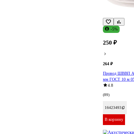
-5%
250 ₽
264 ₽
Провод ШВВП 
мм ГОСТ 10 м 0
4.8
(89)
16423493
В корзину