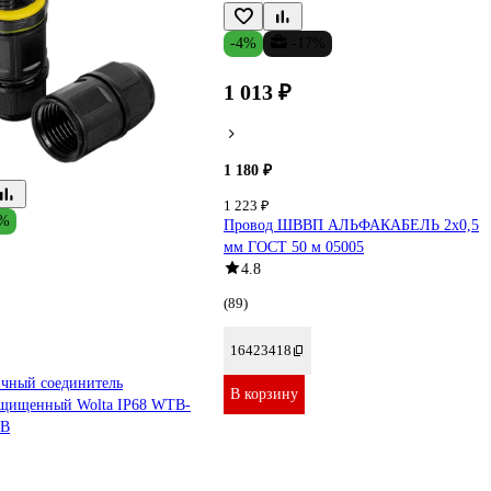
-4%
-17%
1 013 ₽
1 180 ₽
1 223 ₽
1%
Провод ШВВП АЛЬФАКАБЕЛЬ 2х0,5
мм ГОСТ 50 м 05005
4.8
(89)
16423418
ичный соединитель
В корзину
ащищенный Wolta IP68 WTB-
2B