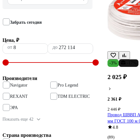
Забрать сегодня
Цена, ₽
от
до
-3%
-17%
2 025 ₽
Производители
Navigator
Pro Legend
REXANT
TDM ELECTRIC
2 361 ₽
ЭРА
2 446 ₽
Провод ШВВП 
Показать еще 42
мм ГОСТ 100 м 
4.8
Страна производства
(89)