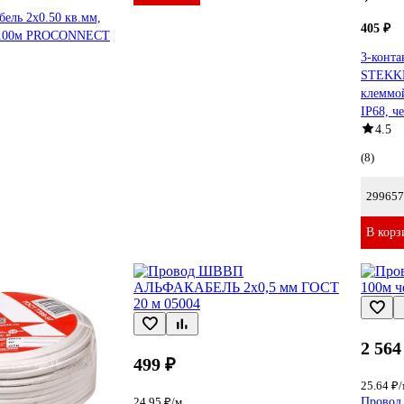
бель 2х0.50 кв.мм,
405 ₽
, 100м PROCONNECT
3-конта
STEKKE
клеммо
IP68, ч
4.5
(8)
299657
В корз
2 564
499 ₽
25.64 ₽/
24.95 ₽/м
Провод