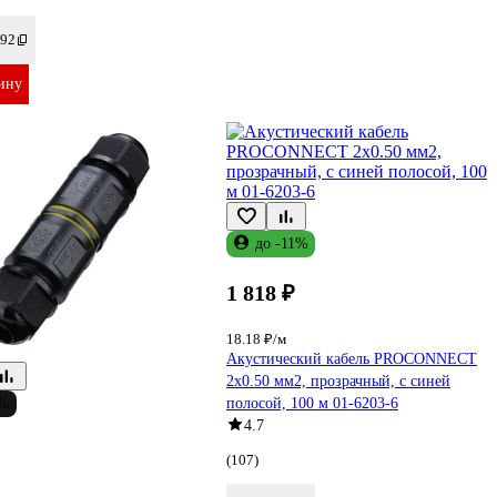
92
ину
до -11%
1 818 ₽
18.18 ₽/м
Акустический кабель PROCONNECT
2x0.50 мм2, прозрачный, с синей
1%
полосой, 100 м 01-6203-6
4.7
(107)