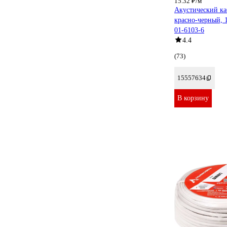
15.32 ₽/м
Акустический ка
красно-черный
01-6103-6
4.4
(73)
15557634
В корзину