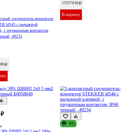
15557639
В корзину
ктный соединитель-коннектор
R ld545 с рычажной
й, с пружинным контактом,
ерный, 49233
00
ину
 ₽
-9%
м
 ЭРА ШВВП 2x0,5 мм2 100м