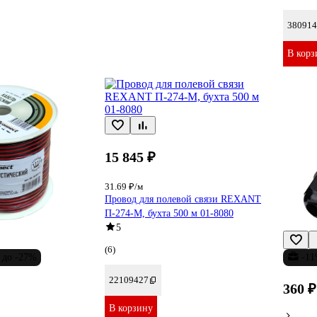
380914
В корз
15 845 ₽
31.69 ₽/м
Провод для полевой связи REXANT
П-274-М, бухта 500 м 01-8080
5
(6)
до -27%
-1
22109427
360 ₽
В корзину