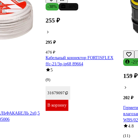
-38%
-46%
255 ₽
295 ₽
476 ₽
Кабельный коннектор FORTISFLEX
-2
ffc-21/3р-ip68 89664
5
159 ₽
(9)
31679097
202 ₽
В корзину
Гермет
АЛЬФАКАБЕЛЬ 2х0,5
влагоз
05006
WBS/0
4.8
(11)