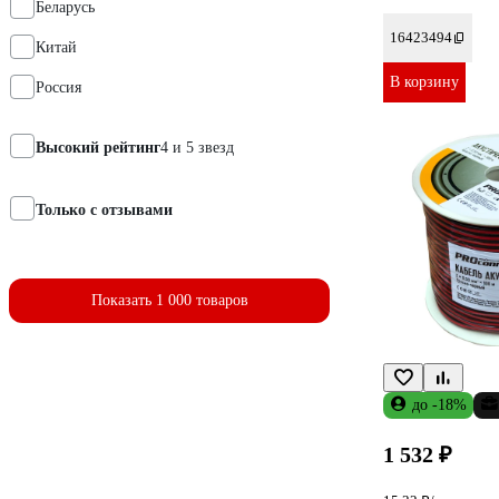
Беларусь
16423494
Китай
В корзину
Россия
Высокий рейтинг
4 и 5 звезд
Только с отзывами
Показать 1 000 товаров
до -18%
1 532 ₽