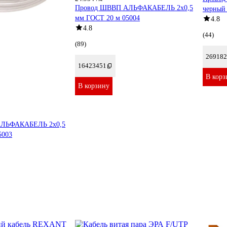
Провод ШВВП АЛЬФАКАБЕЛЬ 2х0,5
черный
мм ГОСТ 20 м 05004
4.8
4.8
(44)
(89)
269182
16423451
В корз
В корзину
АЛЬФАКАБЕЛЬ 2х0,5
5003