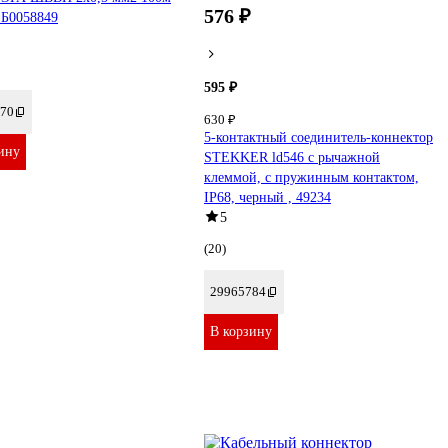
576 ₽
 Б0058849
595 ₽
70
630 ₽
5-контактный соединитель-коннектор
ину
STEKKER ld546 с рычажной
клеммой, с пружинным контактом,
IP68, черный , 49234
5
(20)
29965784
В корзину