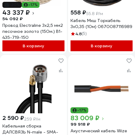
-20%
-17%
43 337 ₽
558 ₽
55.8 ₽/м
54 092 ₽
Кабель Мкш Торкабель
Провод Electraline 3x2,5 мм2
3x0,35 (10м) 0670087116989
песочное золото (150м.) B1-
4.8
(5)
435-719-150
В корзину
В корзину
-17%
83 009 ₽
2 590 ₽
259 ₽/м
99 918 ₽
Кабельная сборка
Акустический кабель Wize
ДАЛСВЯЗЬ N-male - SMA-