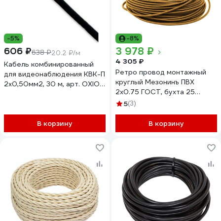
-5%
-8%
3 978 ₽
606 ₽
638 ₽
20.2 ₽/м
4 305 ₽
Кабель комбинированный
Ретро провод монтажный
для видеонаблюдения КВК-П
круглый Мезонинъ ПВХ
2x0,50мм2, 30 м, арт. OXION
2х0.75 ГОСТ, бухта 25
КВК-П2х0.5ММ2-30
метров, БРОНЗА GE70160-
5
(3)
36
В корзину
В корзину