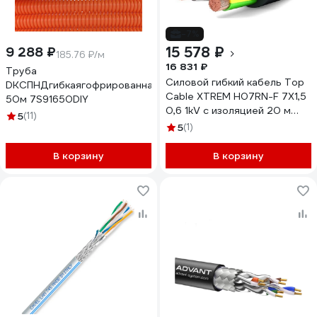
-7%
15 578 ₽
9 288 ₽
185.76 ₽/м
16 831 ₽
Труба
Силовой гибкий кабель Top
DKCПНДгибкаягофрированнаяд16ммцветоранжевыйскабелем
Cable XTREM H07RN-F 7Х1,5
50м 7S91650DIY
0,6 1kV с изоляцией 20 м
5
(11)
3007001MR20RU
5
(1)
В корзину
В корзину