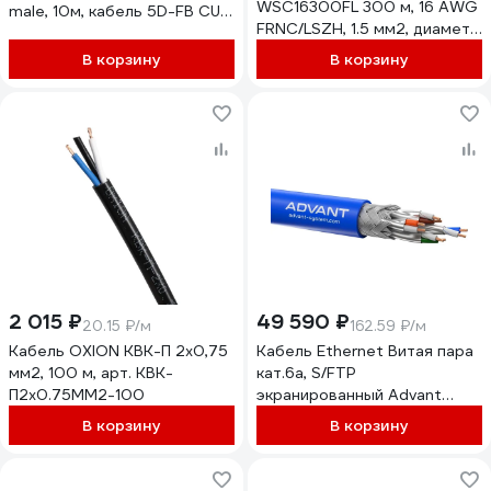
WSC16300FL 300 м, 16 AWG
male, 10м, кабель 5D-FB CU
FRNC/LSZH, 1.5 мм2, диаметр
PVC 8517
7мм, медь, 28x0,25 мм,
В корзину
В корзину
черный, бухта 139502
2 015 ₽
49 590 ₽
20.15 ₽/м
162.59 ₽/м
Кабель OXION КВК-П 2х0,75
Кабель Ethernet Витая пара
мм2, 100 м, арт. КВК-
кат.6a, S/FTP
П2х0.75ММ2-100
экранированный Advant
проводник: многожильный
В корзину
В корзину
AWG26, оболочка FRNC-
C/LSZH, ADVANT ADV6a-
S26MLB (305m)