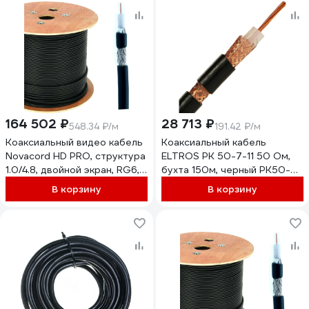
164 502 ₽
28 713 ₽
548.34 ₽/м
191.42 ₽/м
Коаксиальный видео кабель
Коаксиальный кабель
Novacord HD PRO, структура
ELTROS РК 50-7-11 50 Ом,
1.0/4.8, двойной экран, RG6,
бухта 150м, черный РК50-
диаметр кабеля 7.0 мм,
030-ELTROS-MP
В корзину
В корзину
оболочка FRNC-C, , 300м HD
PRO 1.0/4.8 FRNC-C 300