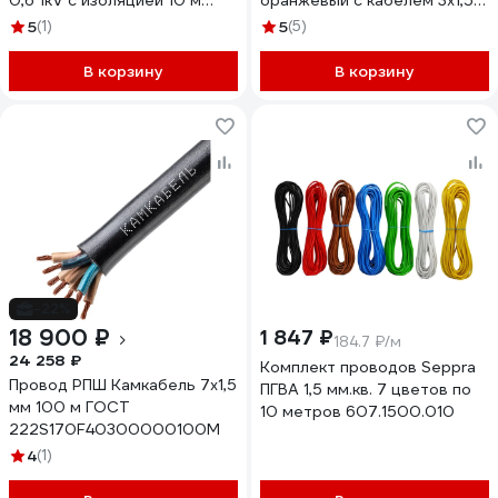
0,6 1kV с изоляцией 10 м
оранжевый с кабелем 3x1,5
3007001MR10RU
ВВГнгLSРЭК ГОСТ+50м
5
(1)
5
(5)
7L91650DIY
В корзину
В корзину
-22%
18 900 ₽
1 847 ₽
184.7 ₽/м
24 258 ₽
Комплект проводов Seppra
Провод РПШ Камкабель 7x1,5
ПГВА 1,5 мм.кв. 7 цветов по
мм 100 м ГОСТ
10 метров 607.1500.010
222S170F40300000100М
4
(1)