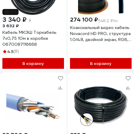
-8%
3 340 ₽
274 100 ₽
548.2 ₽/м
3 632 ₽
Коаксиальный видео кабель
Кабель МКЭШ Торкабель
Novacord HD PRO, структура
7х0,75 10м в коробке
1.0/4.8, двойной экран, RG6,
0670087116668
диаметр кабеля 7.0 мм,
4.5
(8)
оболочка FRNC-C, , 500м HD
PRO 1.0/4.8 FRNC-C 500
В корзину
В корзину