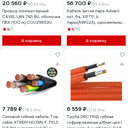
20 560 ₽
56 700 ₽
195.81 ₽/м
185.9 ₽/м
Провод компьютерный
Кабель витая пара Advant
CAVEL LAN 745 BU, оболочка
кат. 6a, S/FTP, 4
ПВХ (100 м) С00296530
пары(AWG23), одножильный,
оболочка LSZH, цвет:
5
(1)
5
(16)
чёрный, ADV6a-S23LBK
(305m)
В корзину
В корзину
7 789 ₽
6 559 ₽
778.9 ₽/м
131.18 ₽/м
Силовой гибкий кабель Top
Труба DKC ПНД гибкая
cable XTREM H07RN-F 7Х1,5
гофрированная д16мм цвет