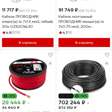
11 717 ₽
91 749 ₽
390.57 ₽/м
458.74 ₽/м
Кабель ПРОВОДНИК
Кабель монтажный
кгввнг(a)-ls 7x1.5 мм2, гибкий,
ПРОВОДНИК мкэшнг(a)-ls
30м OZ62014L30
7x0.75 мм2, 200м
OZ434872L200
4.9
(309)
4.7
(9)
В корзину
В корзину
-15%
-19%
-14%
29 444 ₽
702 244 ₽
34 640 ₽
872 352 ₽