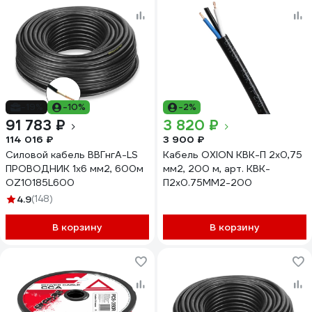
-19%
-10%
-2%
91 783 ₽
3 820 ₽
114 016 ₽
3 900 ₽
Силовой кабель ВВГнгA-LS
Кабель OXION КВК-П 2х0,75
ПРОВОДНИК 1x6 мм2, 600м
мм2, 200 м, арт. КВК-
OZ10185L600
П2х0.75ММ2-200
4.9
(148)
В корзину
В корзину