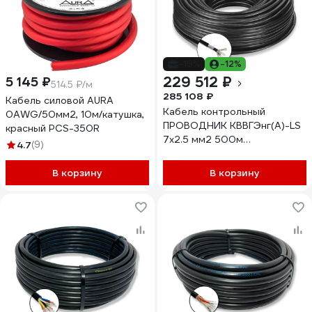
-19%
-12%
229 512 ₽
5 145 ₽
514.5 ₽/м
285 108 ₽
Кабель силовой AURA
Кабель контрольный
0AWG/50мм2, 10м/катушка,
ПРОВОДНИК КВВГЭнг(A)-LS
красный PCS-350R
7x2.5 мм2 500м
4.7
(9)
OZ2306L500
В корзину
В корзину