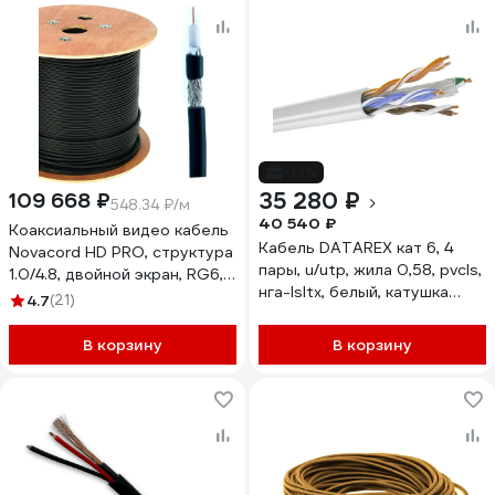
-13%
35 280 ₽
109 668 ₽
548.34 ₽/м
40 540 ₽
Коаксиальный видео кабель
Кабель DATAREX кат 6, 4
Novacord HD PRO, структура
пары, u/utp, жила 0,58, pvcls,
1.0/4.8, двойной экран, RG6,
нга-lsltx, белый, катушка
диаметр кабеля 7.0 мм,
4.7
(21)
500 м DR-141011
оболочка FRNC-C, , 200м HD
PRO 1.0/4.8 FRNC-C 200
В корзину
В корзину