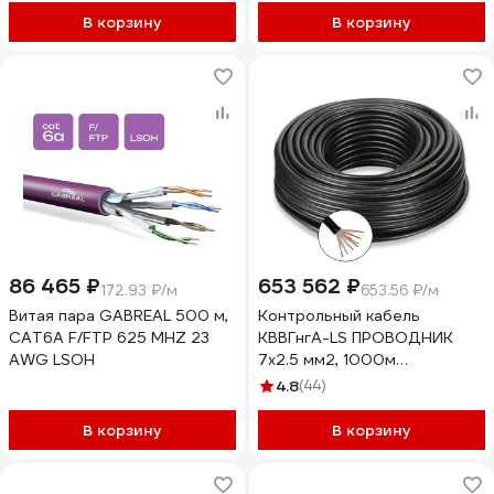
В корзину
В корзину
86 465 ₽
653 562 ₽
172.93 ₽/м
653.56 ₽/м
Витая пара GABREAL 500 м,
Контрольный кабель
CAT6A F/FTP 625 MHZ 23
КВВГнгA-LS ПРОВОДНИК
AWG LSOH
7x2.5 мм2, 1000м
OZ1676L1000
4.8
(44)
В корзину
В корзину