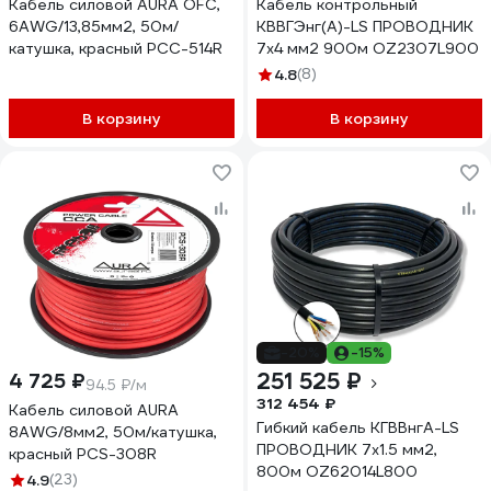
Кабель силовой AURA OFC,
Кабель контрольный
6AWG/13,85мм2, 50м/
КВВГЭнг(A)-LS ПРОВОДНИК
катушка, красный PCC-514R
7x4 мм2 900м OZ2307L900
4.8
(8)
В корзину
В корзину
-20%
-15%
251 525 ₽
4 725 ₽
94.5 ₽/м
312 454 ₽
Кабель силовой AURA
Гибкий кабель КГВВнгA-LS
8AWG/8мм2, 50м/катушка,
ПРОВОДНИК 7x1.5 мм2,
красный PCS-308R
800м OZ62014L800
4.9
(23)