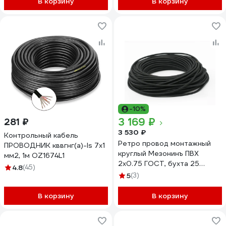
В корзину
В корзину
-10%
3 169 ₽
281 ₽
3 530 ₽
Контрольный кабель
Ретро провод монтажный
ПРОВОДНИК кввгнг(a)-ls 7x1
круглый Мезонинъ ПВХ
мм2, 1м OZ1674L1
2х0.75 ГОСТ, бухта 25
4.8
(45)
метров, ЧЕРНЫЙ GE70160-
5
(3)
05
В корзину
В корзину