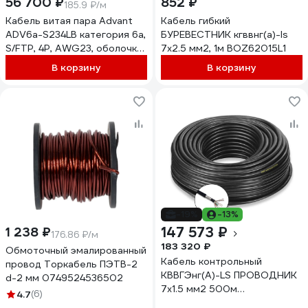
56 700 ₽
852 ₽
185.9 ₽/м
Кабель витая пара Advant
Кабель гибкий
ADV6а-S234LВ категория 6а,
БУРЕВЕСТНИК кгввнг(a)-ls
S/FTP, 4P, AWG23, оболочка
7x2.5 мм2, 1м BOZ62015L1
LSZH, цвет: синий, ADV6a-
В корзину
В корзину
S23LB (305m)
-19%
-13%
147 573 ₽
1 238 ₽
176.86 ₽/м
183 320 ₽
Обмоточный эмалированный
Кабель контрольный
провод Торкабель ПЭТВ-2
КВВГЭнг(A)-LS ПРОВОДНИК
d-2 мм 0749524536502
7x1.5 мм2 500м
4.7
(6)
OZ2305L500