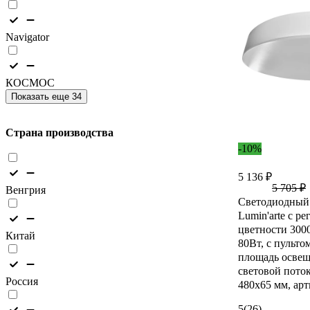
Navigator
КОСМОС
Показать еще 34
Страна производства
-10%
5 136 ₽
5 705 ₽
Венгрия
Светодиодный
Lumin'arte с р
цветности 300
Китай
80Вт, с пульто
площадь освещ
световой пото
Россия
480х65 мм, ар
5
(26)