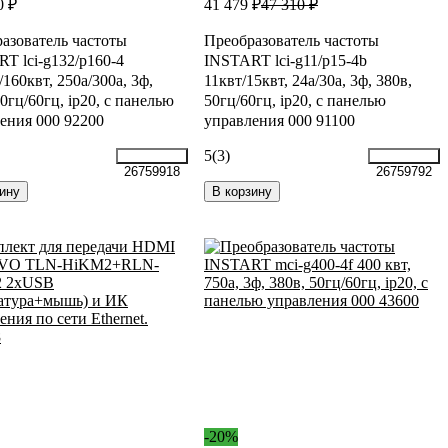
0 ₽
41 479 ₽
47 310 ₽
азователь частоты
Преобразователь частоты
T lci-g132/p160-4
INSTART lci-g11/p15-4b
/160квт, 250а/300а, 3ф,
11квт/15квт, 24а/30а, 3ф, 380в,
50гц/60гц, ip20, с панелью
50гц/60гц, ip20, с панелью
ения 000 92200
управления 000 91100
5
(3)
26759918
26759792
ину
В корзину
-20%