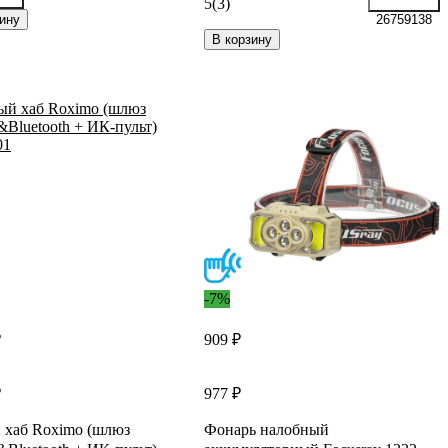
5
(3)
994
ину
26759138
В корзину
-7%
₽
909 ₽
₽
977 ₽
 хаб Roximo (шлюз
Фонарь налобный