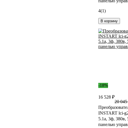
панелью управ
4
(1)
В корзину
-18%
16 528 ₽
20 045
Преобразовате
INSTART lci-g2.
5.1а, 3ф, 380в, 
панелью управ