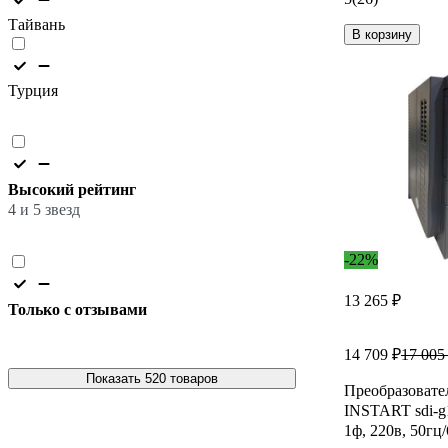
Тайвань
В корзину
Турция
Высокий рейтинг
4 и 5 звезд
-22%
13 265 ₽
Только с отзывами
14 709 ₽
17 005
Показать 520 товаров
Преобразовате
INSTART sdi-g1.
1ф, 220в, 50гц/