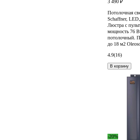
3 490 ₽
Потолочная св
Schaffner, LED
Люстра с пуль
мощность 76 В
потолочный. 
до 18 м2 Oleos
4.9
(16)
В корзину
-20%