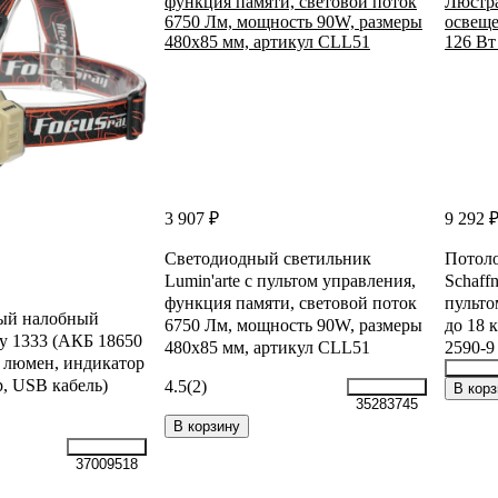
3 907 ₽
9 292 
Светодиодный светильник
Потоло
Lumin'arte с пультом управления,
Schaff
функция памяти, световой поток
пульто
ый налобный
6750 Лм, мощность 90W, размеры
до 18 
ay 1333 (АКБ 18650
480х85 мм, артикул CLL51
2590-9
0 люмен, индикатор
р, USB кабель)
4.5
(2)
28893
В корз
35283745
В корзину
37009518