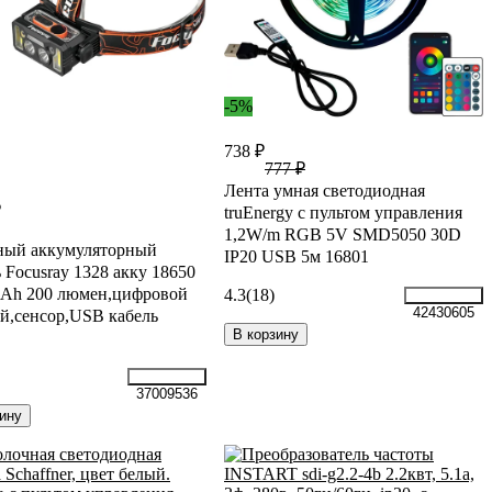
-5%
738 ₽
777 ₽
Лента умная светодиодная
₽
truEnergy с пультом управления
1,2W/m RGB 5V SMD5050 30D
ный аккумуляторный
IP20 USB 5м 16801
 Focusray 1328 акку 18650
mАh 200 люмен,цифровой
4.3
(18)
42430605
й,сенсор,USB кабель
В корзину
37009536
ину