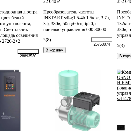
22 040 ₽
352 64
етодиодная люстра
Преобразователь частоты
Преобр
, цвет белый.
INSTART sdi-g1.5-4b 1.5квт, 3.7а,
INSTAR
том управления,
3ф, 380в, 50гц/60гц, ip20, с
132квт
т. Светильник
панелью управления 000 30600
380в, 
Площадь освещения
управл
5
(8)
o 2720-2+2
26758874
5
(3)
В корзину
В корз
28893530
-9%