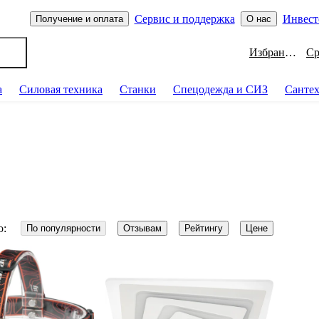
Сервис и поддержка
Инвест
Получение и оплата
О нас
Избранное
а
Силовая техника
Станки
Спецодежда и СИЗ
Санте
о:
По популярности
Отзывам
Рейтингу
Цене