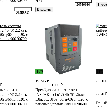
ления 000 30300
5
(3)
15938
В корз
26759666
В корзину
26758832
-18%
-11%
15 745 ₽
2 550 
 ₽
19 095 ₽
ль частоты
Преобразователь частоты
2 870 
2-4b (S) 2.2 квт,
INSTART lci-g1.5-4b (S)1.5квт,
50гц/60гц, ip20, с
3.8а, 3ф, 380в, 50гц/60гц, ip20, с
Умный
ления 000 90700
панелью управления 000 90600