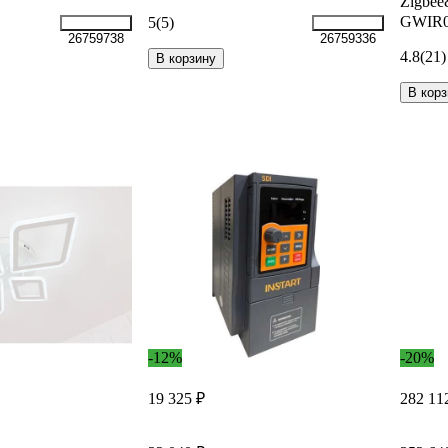
Zigbee
GWIR
5
(5)
26759738
26759336
4.8
(21)
В корзину
В корз
-12%
-20%
19 325 ₽
282 11