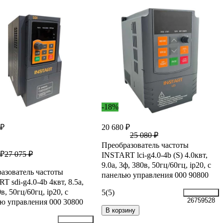
-18%
 ₽
20 680 ₽
25 080 ₽
Преобразователь частоты
 ₽
27 075 ₽
INSTART lci-g4.0-4b (S) 4.0квт,
9.0a, 3ф, 380в, 50гц/60гц, ip20, с
азователь частоты
панелью управления 000 90800
T sdi-g4.0-4b 4квт, 8.5а,
в, 50гц/60гц, ip20, с
5
(5)
26759528
ю управления 000 30800
В корзину