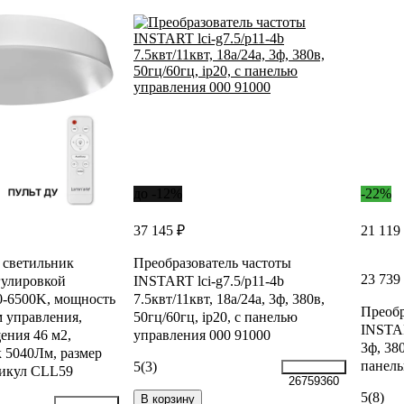
до -12%
-22%
37 145 ₽
21 119
 светильник
Преобразователь частоты
23 739
егулировкой
INSTART lci-g7.5/p11-4b
0-6500K, мощность
7.5квт/11квт, 18а/24a, 3ф, 380в,
Преобр
м управления,
50гц/60гц, ip20, с панелью
INSTAR
ения 46 м2,
управления 000 91000
3ф, 380
к 5040Лм, размер
панель
5
(3)
тикул CLL59
26759360
5
(8)
В корзину