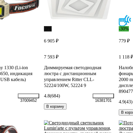
-9%
-30%
6 905 ₽
779 ₽
7 593 ₽
1 118 
y 1330 (Li-ion
Диммируемая светодиодная
Налоб
8650, индикация
люстра с дистанционным
фонарь
, USB кабель)
управлением Ritter CLL-
2000 
52224/100W, 52224 9
диспле
890477
4.8
(684)
37009452
16381701
4.9
(43)
В корзину
В корз