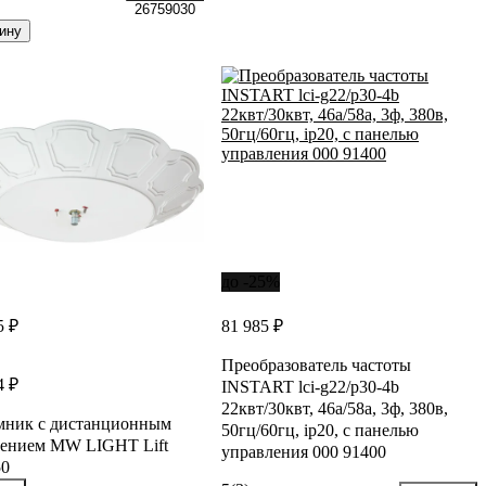
26759030
ину
до -25%
5 ₽
81 985 ₽
Преобразователь частоты
4 ₽
INSTART lci-g22/p30-4b
22квт/30квт, 46а/58а, 3ф, 380в,
мник с дистанционным
50гц/60гц, ip20, с панелью
лением MW LIGHT Lift
управления 000 91400
0