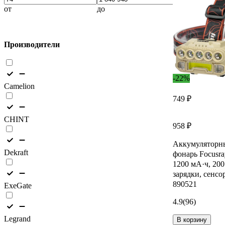
от
до
Производители
-22%
Camelion
749 ₽
CHINT
958 ₽
Аккумуляторн
Dekraft
фонарь Focusr
1200 мА·ч, 20
зарядки, сенсо
890521
ExeGate
4.9
(96)
Legrand
В корзину