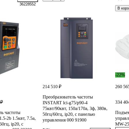
36228552
В корз
-22%
214 510 ₽
260 56
Преобразователь частоты
334 40
 ₽
INSTART lci-g75/p90-4
75квт/90квт, 150а/170а, 3ф, 380в,
ль частоты
Подъе
50гц/60гц, ip20, с панелью
5-2b 1.5квт, 7.5а,
управ
управления 000 91900
60гц, ip20, с
MW-25