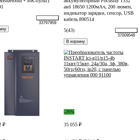
&Bluetooth + ИК-пульт)
аккумуляторный Focusray 1332
01
акб 18650 1200мАч, 200 люмен,
индикатор зарядки, сенсор, USB
кабель 890514
33797959
ину
5
(43)
37009548
В корзину
-26%
2 ₽
35 055 ₽