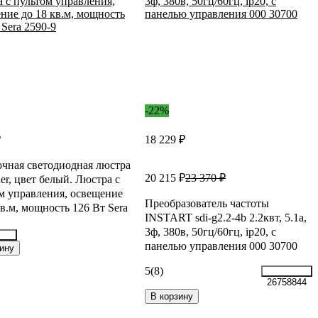
-22%
₽
18 229 ₽
чная светодиодная люстра
20 215 ₽
23 370 ₽
ner, цвет белый. Люстра с
м управления, освещение
Преобразователь частоты
кв.м, мощность 126 Вт Sera
INSTART sdi-g2.2-4b 2.2квт, 5.1а,
3ф, 380в, 50гц/60гц, ip20, с
панелью управления 000 30700
542
ину
5
(8)
26758844
В корзину