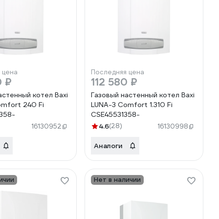
 цена
Последняя цена
0 ₽
112 580 ₽
астенный котел Baxi
Газовый настенный котел Baxi
mfort 240 Fi
LUNA-3 Comfort 1.310 Fi
358-
CSE45531358-
4.6
(28)
16130952
16130998
Аналоги
ичии
Нет в наличии