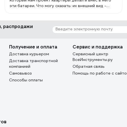
который нам проект квартиры делал и внес в него
эти батареи. Что могу сказать: их внешний вид -
далеко не единственное достоинство. Производятся
радиаторы в Италии, на них дает гарантия, все
изделия страхуются, плюс у них хорошие показатели
ки, распродажи
теплоотдачи. Цена не кусается. Информация для
тех, кто разбирается: коллектор полностью
стальной!
Получение и оплата
Сервис и поддержка
Доставка курьером
Сервисный центр
ВсеИнструменты.ру
Доставка транспортной
компанией
Обратная связь
Самовывоз
Помощь по работе с сайт
Способы оплаты
тов