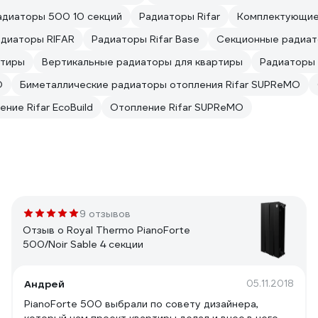
адиаторы 500 10 секций
Радиаторы Rifar
Комплектующие 
диаторы RIFAR
Радиаторы Rifar Base
Секционные радиато
ртиры
Вертикальные радиаторы для квартиры
Радиаторы 
O
Биметаллические радиаторы отопления Rifar SUPReMO
ние Rifar EcoBuild
Отопление Rifar SUPReMO
9 отзывов
Отзыв о Royal Thermo PianoForte
500/Noir Sable 4 секции
Андрей
05.11.2018
PianoForte 500 выбрали по совету дизайнера,