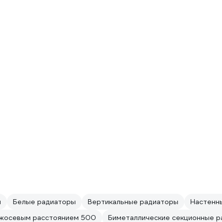
ы
Белые радиаторы
Вертикальные радиаторы
Настенн
ежосевым расстоянием 500
Биметаллические секционные 