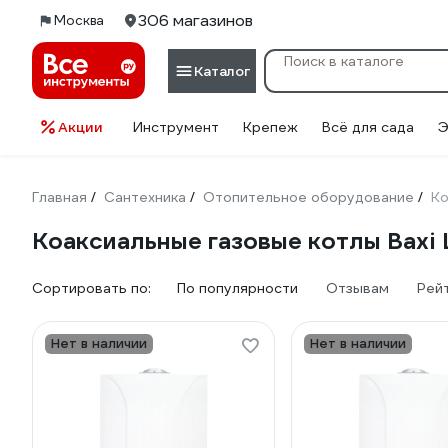
306 магазинов
Москва
Каталог
Акции
Инструмент
Крепеж
Всё для сада
Э
Главная
Сантехника
Отопительное оборудование
Ко
/
/
/
Коаксиальные газовые котлы Baxi
Сортировать по:
По популярности
Отзывам
Рей
Нет в наличии
Нет в наличии