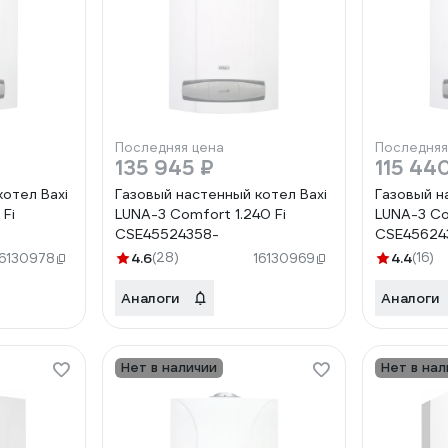
Последняя цена
Последняя
135 945 ₽
115 44
котел Baxi
Газовый настенный котел Baxi
Газовый н
 Fi
LUNA-3 Comfort 1.240 Fi
LUNA-3 Co
CSE45524358-
CSE45624
4.6
(28)
4.4
(16)
16130978
16130969
Аналоги
Аналоги
Нет в наличии
Нет в нал