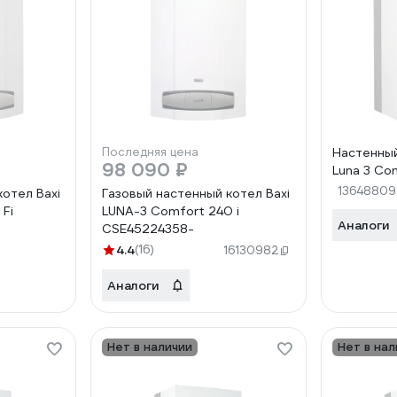
Последняя цена
Настенный
98 090 ₽
Luna 3 Com
13648809
котел Baxi
Газовый настенный котел Baxi
 Fi
LUNA-3 Comfort 240 i
Аналоги
CSE45224358-
4.4
(16)
16130982
Аналоги
Нет в наличии
Нет в нал