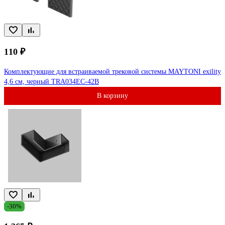
110 ₽
Комплектующие для встраиваемой трековой системы MAYTONI exility
4,6 см, черный TRA034EC-42B
В корзину
-30%