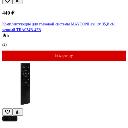
440 ₽
Комплектующие для трековой системы MAYTONI exility 35,8 см,
черный TRA034B-42B
5
(2)
В корзину
-8%