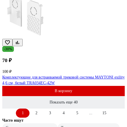
-30%
70 ₽
100 ₽
Комплектующие для встраиваемой трековой системы MAYTONI exility
4,6 см, белый TRA034EC-42W
В корзину
Показать еще 40
1
2
3
4
5
...
15
Часто ищут