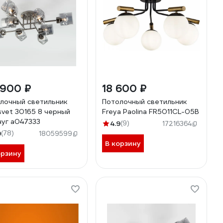
 900 ₽
18 600 ₽
лочный светильник
Потолочный светильник
svet 30165 8 черный
Freya Paolina FR5011CL-05B
уг a047333
4.9
(9)
17216364
9
(78)
18059599
В корзину
орзину