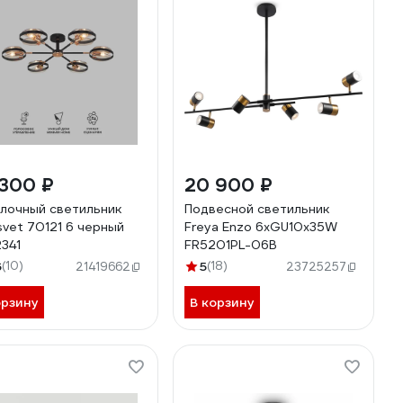
 300 ₽
20 900 ₽
лочный светильник
Подвесной светильник
svet 70121 6 черный
Freya Enzo 6хGU10x35W
341
FR5201PL-06B
6
(10)
5
(18)
21419662
23725257
орзину
В корзину