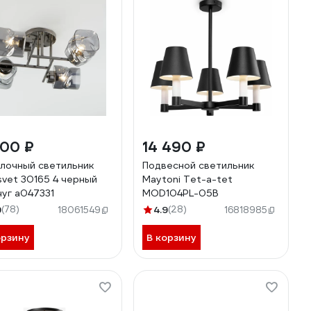
900 ₽
14 490 ₽
лочный светильник
Подвесной светильник
svet 30165 4 черный
Maytoni Tet-a-tet
уг a047331
MOD104PL-05B
9
(78)
4.9
(28)
18061549
16818985
орзину
В корзину