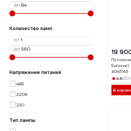
до
Количество ламп
от
до
19 90
Потолочн
Eurosvet
a045145
Напряжение питания
4.6
(20)
48В
В корзи
220В
230
Тип лампы