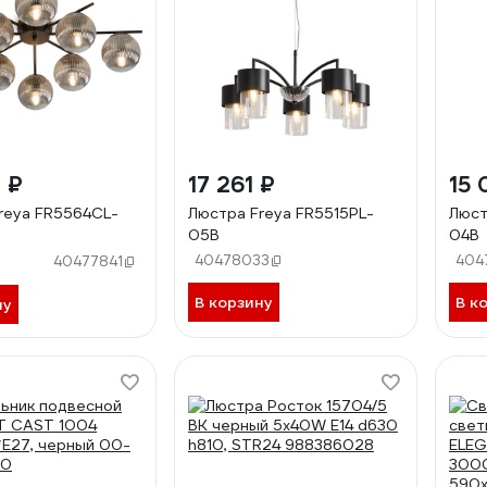
 ₽
17 261 ₽
15 
reya FR5564CL-
Люстра Freya FR5515PL-
Люст
05B
04B
40478033
404
40477841
В корзину
В к
ну