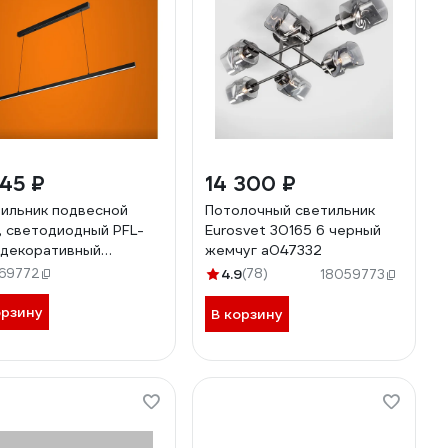
45 ₽
14 300 ₽
ильник подвесной
Потолочный светильник
, светодиодный PFL-
Eurosvet 30165 6 черный
, декоративный
жемчуг a047332
ованный линейный,
69772
4.9
(78)
18059773
ый 4000K iSVET PFL-
2-5
орзину
В корзину