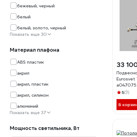
бежевый, черный
белый
белый, золото, черный
Показать еще 30
Материал плафона
ABS пластик
33 10
Подвесно
акрил
Eurosvet
акрил, пластик
a047075
5
(3)
акрил, силикон
В корзи
алюминий
Показать еще 37
Мощность светильника, Вт