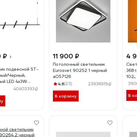
0 ₽
11 900 ₽
4 9
Потолочный светильник
Свет
ик подвесной ST-
Eurosvet 90252 1 черный
36Вт
ный/Черный,
a057126
102,
ый LED 4х3W
линз
4.8
(23)
390
23936919
 luce
черн
40403393
03.04
102-
В к
В корзину
ну