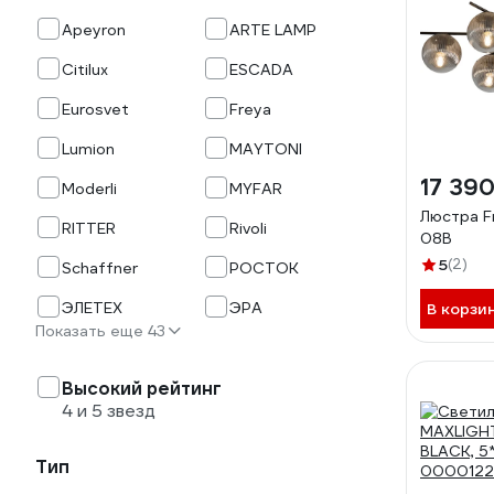
Apeyron
ARTE LAMP
Citilux
ESCADA
Eurosvet
Freya
Lumion
MAYTONI
17 390
Moderli
MYFAR
Люстра F
RITTER
Rivoli
08B
5
(2)
Schaffner
РОСТОК
ЭЛЕТЕХ
ЭРА
В корзи
Показать еще 43
Высокий рейтинг
4 и 5 звезд
Тип