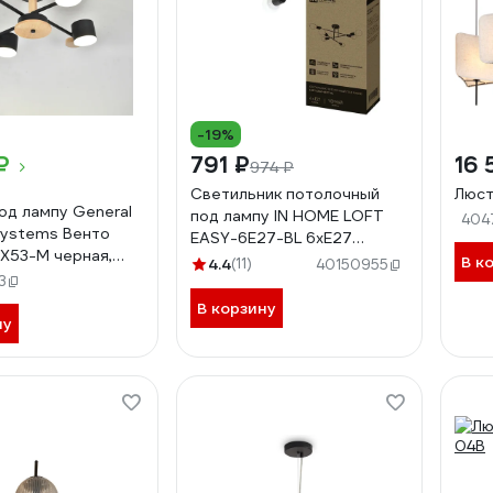
-19%
₽
791 ₽
16 
974 ₽
Светильник потолочный
Люст
од лампу General
под лампу IN HOME LOFT
404
 Systems Венто
EASY-6E27-BL 6хЕ27
X53-M черная,
черный 4690612062648
В к
4.4
(11)
40150955
62211
3
В корзину
ну