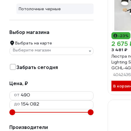
Потолочные черные
Выбор магазина
-23%
2 675 
Выбрать на карте
3 481 ₽
Выберите магазин
Люстра п
Lighting
Забрать сегодня
GCHL-4G
дерево 6
4042436
Цена, ₽
В корзи
от
до
Производители