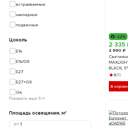
встраиваемые
накладные
подвесные
-22%
Цоколь
2 335 
2 990 ₽
E14
Светильн
E14/G9
MAXLIGH
BLACK, 5
E27
000012
5
(9)
E27+G9
В корзи
G4
Показать еще 5
Площадь освещения, м²
от