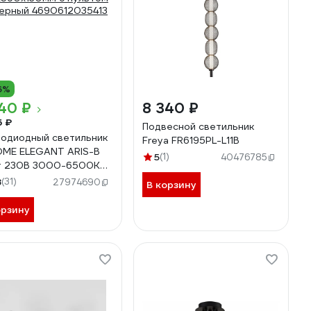
6%
40 ₽
8 340 ₽
5 ₽
Подвесной светильник
одиодный светильник
Freya FR6195PL-L11B
OME ELEGANT ARIS-B
5
(1)
40476785
т 230В 3000-6500K
0Лм 590x590x130мм c
8
(31)
27974690
В корзину
том ДУ черный
612035413
орзину