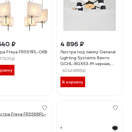
540 ₽
4 896 ₽
ра Freya FR5511PL-06B
Люстра под лампу General
Lighting Systems Венто
77505
GCHL-8GX53-M черная,
дерево 662219
орзину
40424669
В корзину