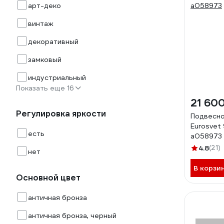
арт-деко
винтаж
декоративный
замковый
индустриальный
Показать еще 16
21 60
Регулировка яркости
Подвесно
Eurosvet
есть
a058973
4.8
(21)
нет
В корзи
Основной цвет
античная бронза
античная бронза, черный