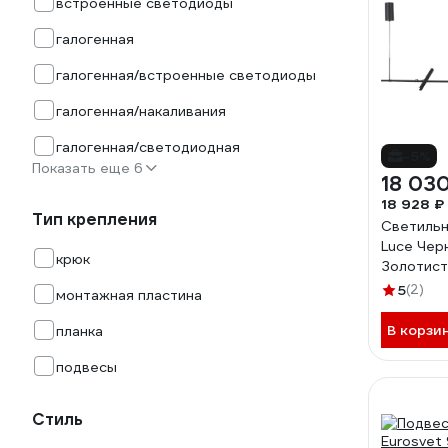
встроенные светодиоды
галогенная
галогенная/встроенные светодиоды
галогенная/накаливания
галогенная/светодиодная
-5%
Показать еще 6
18 03
18 928 ₽
Тип крепления
Светильн
Luce Чер
крюк
Золотист
3000K ST
5
(2)
монтажная пластина
SL6210.4
В корзи
планка
подвесы
Стиль