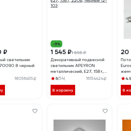
-9%
0 ₽
1 545 ₽
20
1 695 ₽
ый светильник
Декоративный подвесной
Пото
 70090 8 черный
светильник APEYRON
Euro
металлический, Е27, 15Вт,
жемч
220В, черный 12-103
5
(54)
4.
18056455
16154424
ну
В корзину
В к