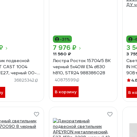
-31%
-
₽
7 976 ₽
3 5
11 560 ₽
3 75
ик подвесной
Люстра Росток 15704/5 BK
Свет
T CAST 1004
черный 5x40W E14 d630
IN H
*E27, черный 00-
h810, STR24 988386028
90В
20
700
40875599
4.
36825342
пуль
4690
В корзину
ну
В к