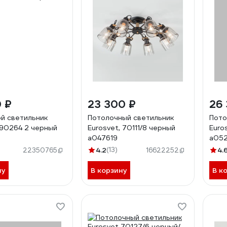
0 ₽
23 300 ₽
26
й светильник
Потолочный светильник
Пото
 90264 2 черный
Eurosvet, 70111/8 черный
Euro
a047619
a052
4.2
(13)
4.
22350765
16622252
ну
В корзину
В к