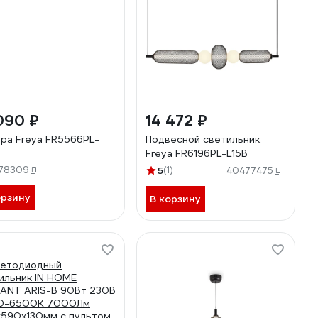
090 ₽
14 472 ₽
ра Freya FR5566PL-
Подвесной светильник
Freya FR6196PL-L15B
78309
5
(1)
40477475
орзину
В корзину