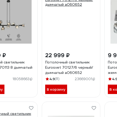
0 ₽
22 999 ₽
9 
й светильник
Потолочный светильник
Пото
 70113 8 дымчатый
Eurosvet 70127/6 черный/
Euro
дымчатый a060652
жемч
4.9
(8)
4.
18058663
23669001
ну
В корзину
В к