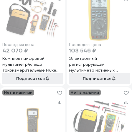
Последняя цена
Последняя цена
42 070 ₽
103 546 ₽
Комплект цифровой
Электронный
мультиметр/клещи
регистрирующий
токоизмерительные Fluke
мультиметр истинных
116/323 KIT
среднеквадратичных
Подписаться
Подписаться
значений с
опцией TRENDCAPTURE
Нет в наличии
Нет в наличии
FLUKE 287/EUR 3947796