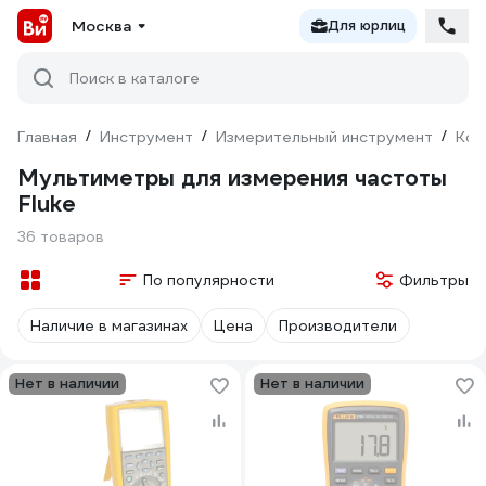
Москва
Для юрлиц
Поиск в каталоге
Главная
/
Инструмент
/
Измерительный инструмент
/
Кон
Мультиметры для измерения частоты
Fluke
36 товаров
По популярности
Фильтры
Наличие в магазинах
Цена
Производители
Нет в наличии
Нет в наличии