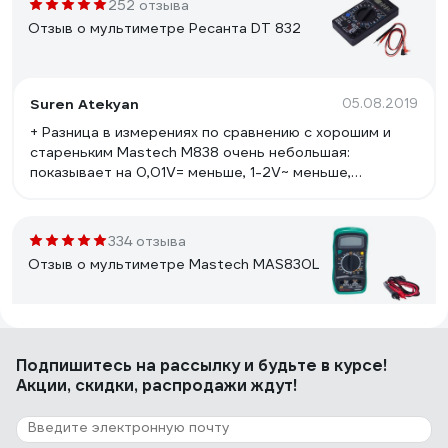
252 отзыва
Отзыв о мультиметре Ресанта DT 832
Suren Atekyan
05.08.2019
+ Разница в измерениях по сравнению с хорошим и
стареньким Mastech M838 очень небольшая:
показывает на 0,01V= меньше, 1-2V~ меньше,
сопротивление на 0,06 Ома меньше. Собственно, сам
тестер не врет, причина занижения показаний -
провода, с щупами от Maste
334 отзыва
Отзыв о мультиметре Mastech MAS830L
Петр К.
15.03.2020
Подпишитесь
на рассылку
и будьте в курсе!
Хорошо с справляется с тем, для чего сделан
Акции, скидки, распродажи ждут!
70 отзывов