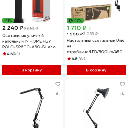
-11%
-17%
1 710 ₽
2 240 ₽
2 510 ₽
1 900 ₽
2 065 ₽
Светильник уличный
Настольный светильник Uniel
напольный IN HOME НБУ
на
POLO-SP600-A60-BL алюм
струбцине/LED/500Lm/4500K
под А60 Е27 600мм черный
4.6
(54)
524 Black/8W/ 10608
IP54 4690612051659
4.8
(40)
В корзину
В корзину