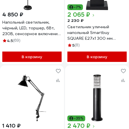
-7%
2 065 ₽
4 850 ₽
2 230 ₽
Напольный светильник,
Светильник уличный
чёрный, LED, торшер, 6Вт,
напольный Smartbuy
230В, сенсорное включение,
SQUARE E27х1 300 мм
4 уровня яркости, 4000К
4.5
(69)
черный 230В IP65 SBL16757
Camelion KD-795 C02 12495
5
(8)
В корзину
В корзину
-35%
2 470 ₽
1 410 ₽