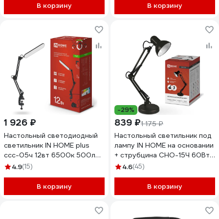
В корзину
В корзину
-29%
1 926 ₽
839 ₽
1 175 ₽
Настольный светодиодный
Настольный светильник под
светильник IN HOME plus
лампу IN HOME на основании
ссc-05ч 12вт 6500к 500лм,
+ струбцина СНО-15Ч 60Вт
usb, с адаптером, на
E27 230В ЧЕРНЫЙ
4.9
(15)
4.6
(45)
струбцине, черный
4690612012902
4690612045320
В корзину
В корзину