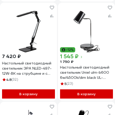
-12%
1 545 ₽
7 420 ₽
1 750 ₽
Настольный светодиодный
Настольный светодиодный
светильник ЭРА NLED-497-
светильник Uniel ulm-b600
12W-BK на струбцине и с
6w/4500k/dim black UL-
основанием, черный
4.8
(32)
00010146
Б0052771
5
(23)
В корзину
В корзину