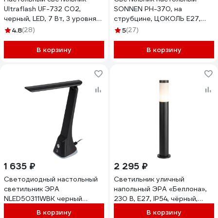
Ultraflash UF-732 С02,
SONNEN PH-370, на
черный, LED, 7 Вт, 3 уровня
струбцине, ЦОКОЛЬ Е27,
яркости 14182
черный, 238235
4.8
(28)
5
(27)
В корзину
В корзину
1 635 ₽
2 295 ₽
Светодиодный настольный
Светильник уличный
светильник ЭРА
напольный ЭРА «Беллона»,
NLED50311WBK черный
230 В, E27, IP54, чёрный,
Б0059855
высота 650 мм GBF-103-BL-
В корзину
В корзину