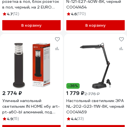
розетка в пол, блок розеток
N-121-E27-40W-BK, черный
в пол, черный, на 2 EURO
C0041454
розетки DB-02-20
4.7
(12)
4.6
(170)
В корзину
В корзину
-36%
2 774 ₽
1 779 ₽
2 776 ₽
Уличный напольный
Настольный светильник ЭРА
светильник IN HOME нбу art-
NL-202-G23-11W-BK, черный
pt-a60-bl алюминий, под
C0041459
а60, е27, 600мм, черный,
4.9
(15)
4.4
(33)
ip65 4690612048499