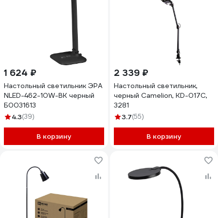
1 624 ₽
2 339 ₽
Настольный светильник ЭРА
Настольный светильник,
NLED-462-10W-BK черный
черный Camelion, KD-017C,
Б0031613
3281
4.3
(39)
3.7
(55)
В корзину
В корзину