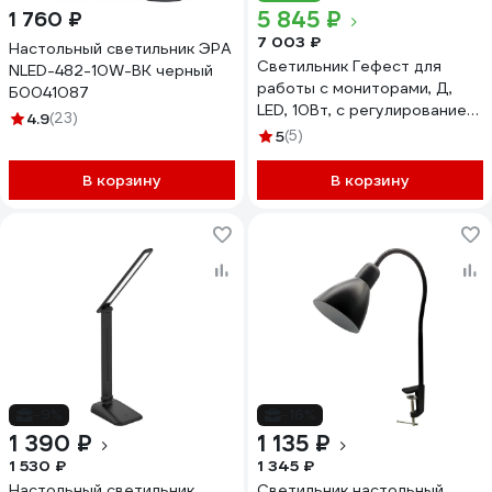
5 845 ₽
1 760 ₽
7 003 ₽
Настольный светильник ЭРА
Светильник Гефест для
NLED-482-10W-BK черный
работы с мониторами, Д,
Б0041087
LED, 10Вт, с регулированием
4.9
(23)
уровня яркости и
5
(5)
температуры свечения,
черный Трансвит 45576
В корзину
В корзину
-9%
-16%
1 390 ₽
1 135 ₽
1 530 ₽
1 345 ₽
Настольный светильник
Светильник настольный