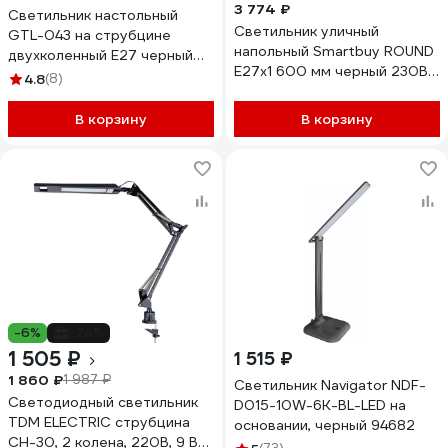
3 774 ₽
Светильник настольный
Светильник уличный
GTL-043 на струбцине
напольный Smartbuy ROUND
двухколенный Е27 черный
Е27х1 600 мм черный 230В
700х168мм General Lighting
4.8
(8)
IP65 SBL16740
Systems 800143
В корзину
В корзину
-6%
-24%
1 505 ₽
1 515 ₽
1 860 ₽
1 987 ₽
Светильник Navigator NDF-
Светодиодный светильник
D015-10W-6K-BL-LED на
TDM ELECTRIC струбцина
основании, черный 94682
СН-30, 2 колена, 220В, 9 Вт,