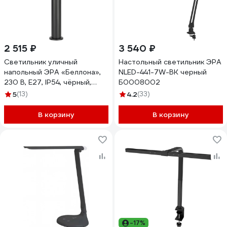
2 515 ₽
3 540 ₽
Светильник уличный
Настольный светильник ЭРА
напольный ЭРА «Беллона»,
NLED-441-7W-BK черный
230 В, E27, IP54, чёрный,
Б0008002
высота 650 мм, с розеткой
5
(13)
4.2
(33)
GBF-103-1-BL-0650
Б0071048
В корзину
В корзину
-17%