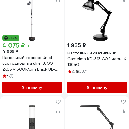
-12%
4 075 ₽
1 935 ₽
4 655 ₽
Настольный светильник
Напольный торшер Uniel
Camelion KD-313 C02 черный
светодиодный ulm-t600
13640
2x6w/4500k/dim black UL-
4.8
(337)
00010174
5
(1)
В корзину
В корзину