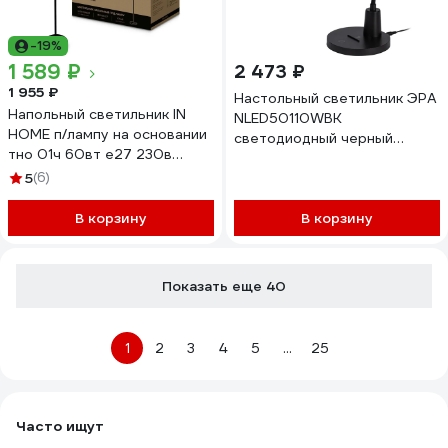
-19%
1 589 ₽
2 473 ₽
1 955 ₽
Настольный светильник ЭРА
Напольный светильник IN
NLED50110WBK
HOME п/лампу на основании
светодиодный черный
тно 01ч 60вт е27 230в
Б0059840
черный 4690612042657
5
(6)
В корзину
В корзину
Показать еще 40
1
2
3
4
5
...
25
Часто ищут