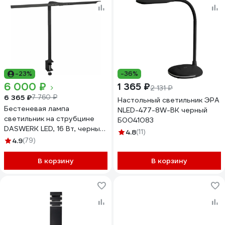
-23%
-36%
6 000 ₽
1 365 ₽
2 131 ₽
6 365 ₽
7 760 ₽
Настольный светильник ЭРА
Бестеневая лампа
NLED-477-8W-BK черный
светильник на струбцине
Б0041083
DASWERK LED, 16 Вт, черный,
4.8
(11)
высота 70 см, 238331
4.9
(79)
В корзину
В корзину