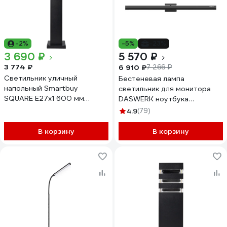
-2%
-5%
-23%
3 690 ₽
5 570 ₽
3 774 ₽
6 910 ₽
7 266 ₽
Светильник уличный
Бестеневая лампа
напольный Smartbuy
светильник для монитора
SQUARE E27х1 600 мм
DASWERK ноутбука
черный 230В IP65 SBL16764
многорежимная, LED, 5 Вт,
4.9
(79)
черный, 238330
В корзину
В корзину