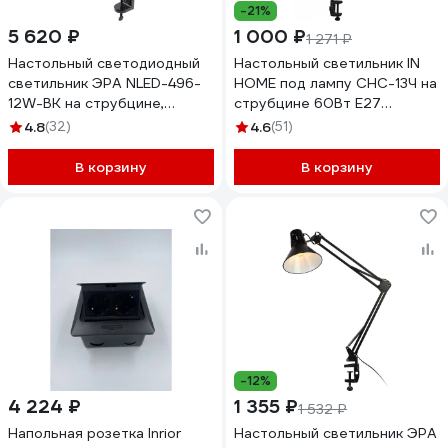
-21%
5 620 ₽
1 000 ₽
1 271 ₽
Настольный светодиодный
Настольный светильник IN
светильник ЭРА NLED-496-
HOME под лампу СНС-13Ч на
12W-BK на струбцине,
струбцине 60Вт E27
черный Б0052767
ЧЕРНЫЙ коробка
4.8
(32)
4.6
(51)
4690612012735
В корзину
В корзину
-12%
4 224 ₽
1 355 ₽
1 532 ₽
Напольная розетка Inrior
Настольный светильник ЭРА