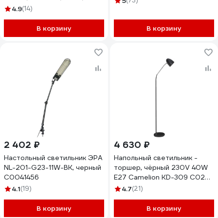
5
(73)
5000К, черный, SQ0337-
4.9
(14)
0160
В корзину
В корзину
2 402 ₽
4 630 ₽
Настольный светильник ЭРА
Напольный светильник -
NL-201-G23-11W-BK, черный
торшер, чёрный 230V 40W
C0041456
E27 Camelion KD-309 C02
11484
4.1
(19)
4.7
(21)
В корзину
В корзину