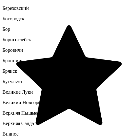
Березовский
Богородск
Бор
Борисоглебск
Боровичи
Бронницы
Брянск
Бугульма
Великие Луки
Великий Новгород
Верхняя Пышма
Верхняя Салда
Видное