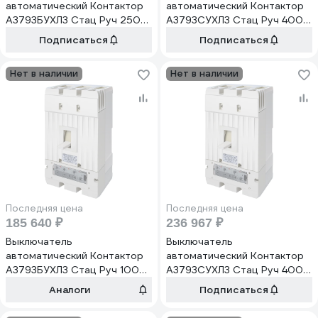
автоматический Контактор
автоматический Контактор
А3793БУХЛ3 Стац Руч 250А
А3793СУХЛ3 Стац Руч 400А
440В 2400А НР110-220DC
440В НР110-220DC ВК1З2Р
Подписаться
Подписаться
ВК1З2Р присоединение
присоединение заднее шина
заднее шина кабель с
кабель с наконечником медь
Нет в наличии
Нет в наличии
наконечником медь IP20
IP20 АЭС 1037647
АЭС 1037655
Последняя цена
Последняя цена
185 640 ₽
236 967 ₽
Выключатель
Выключатель
автоматический Контактор
автоматический Контактор
А3793БУХЛ3 Стац Руч 100А
А3793СУХЛ3 Стац Руч 400А
440В 2400А НР110-220DC
440В АЭС НР110-220DC
Аналоги
Подписаться
ВК1З2Р присоединение
ВК1З2Р присоединение
переднее шина кабель с
переднее кабель или