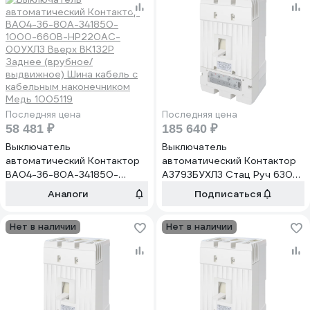
наконечником Медь 1039476
медь IP00 НР 24В DC
1030736
Последняя цена
Последняя цена
58 481 ₽
185 640 ₽
Выключатель
Выключатель
автоматический Контактор
автоматический Контактор
ВА04-36-80А-341850-
А3793БУХЛ3 Стац Руч 630А
1000-660В-НР220AC-
440В 3800А НР110-440AC
Аналоги
Подписаться
00УХЛ3 Вверх ВК1З2Р
ВК1З2Р ВКС2З2Р
Заднее (врубное/
присоединение переднее
Нет в наличии
Нет в наличии
выдвижное) Шина кабель с
шина кабель с наконечником
кабельным наконечником
медь IP20 1040312
Медь 1005119