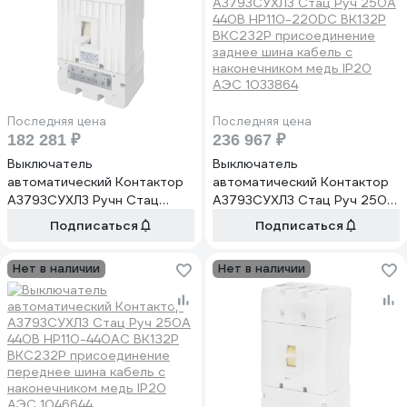
Последняя цена
Последняя цена
182 281 ₽
236 967 ₽
Выключатель
Выключатель
автоматический Контактор
автоматический Контактор
А3793СУХЛ3 Ручн Стац
А3793СУХЛ3 Стац Руч 250А
НР110-220DC ВК1З2Р
440В НР110-220DC ВК1З2Р
Подписаться
Подписаться
ВКС2З2Р присоединение
ВКС2З2Р присоединение
переднее шина кабель с
заднее шина кабель с
Нет в наличии
Нет в наличии
наконечником медь IP20
наконечником медь IP20
1005100
АЭС 1033864