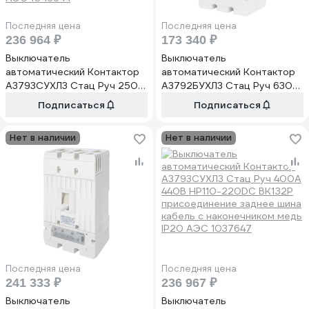
Последняя цена
Последняя цена
236 964 ₽
173 340 ₽
Выключатель
Выключатель
автоматический Контактор
автоматический Контактор
А3793СУХЛ3 Стац Руч 250А
А3792БУХЛ3 Стац Руч 630А
440В НР110-440AC ВК1З2Р
660В 4000А НР110-440AC
Подписаться
Подписаться
ВКС2З2Р присоединение
РНН240AC ВК1З2Р
переднее шина кабель с
присоединение заднее шина
Нет в наличии
Нет в наличии
наконечником медь IP20
кабель с наконечником медь
АЭС 1046644
IP20 1045789
Последняя цена
Последняя цена
241 333 ₽
236 967 ₽
Выключатель
Выключатель