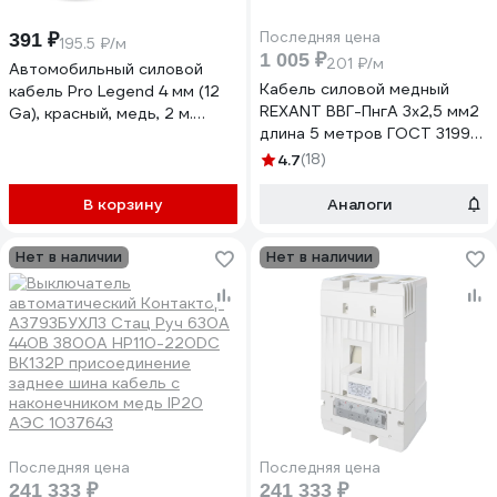
Последняя цена
391 ₽
195.5 ₽/м
1 005 ₽
201 ₽/м
Автомобильный силовой
Кабель силовой медный
кабель Pro Legend 4 мм (12
REXANT ВВГ-ПнгА 3x2,5 мм2
Ga), красный, медь, 2 м.
длина 5 метров ГОСТ 31996-
PL9216_2
2012 ТУ 16-705.499-2010
4.7
(18)
01-8212-5
В корзину
Аналоги
Нет в наличии
Нет в наличии
Последняя цена
Последняя цена
241 333 ₽
241 333 ₽