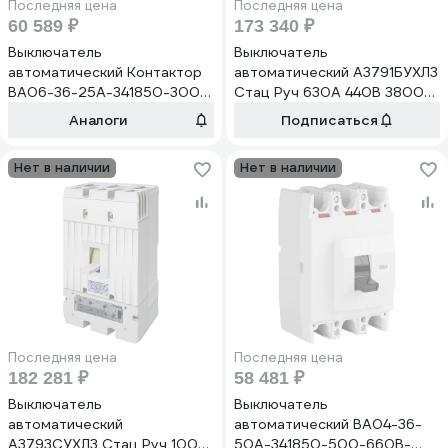
Последняя цена
Последняя цена
60 589 ₽
173 340 ₽
Выключатель
Выключатель
автоматический Контактор
автоматический А3791БУХЛ3
ВА06-36-25А-341850-300-
Стац Руч 630А 440В 3800А
660В-НР220AC-00УХЛ3
НР110DC ВК1З2Р ВКС2З2Р
Аналоги
Подписаться
Вверх ВК1З2Р Заднее
присоединение переднее
(врубное/выдвижное) Шина
шина кабель с наконечником
Нет в наличии
Нет в наличии
кабель с кабельным
медь IP20 Контактор
наконечником Медь 1029631
1030301
Последняя цена
Последняя цена
182 281 ₽
58 481 ₽
Выключатель
Выключатель
автоматический
автоматический ВА04-36-
А3793СУХЛ3 Стац Руч 100А
50А-341850-500-660В-