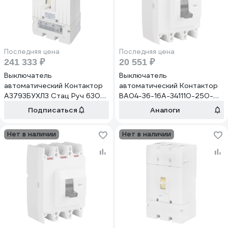
Последняя цена
Последняя цена
241 333 ₽
20 551 ₽
Выключатель
Выключатель
автоматический Контактор
автоматический Контактор
А3793БУХЛ3 Стац Руч 630А
ВА04-36-16А-341110-250-
440В 3800А НР110-220DC
660В-20УХЛ3 ВК2З2Р
Подписаться
Аналоги
ВК1З2Р ВКС2З2Р
Переднее Кабель Медь
присоединение заднее шина
Алюминий 1023891
Нет в наличии
Нет в наличии
кабель с наконечником медь
IP20 АЭС 1035466