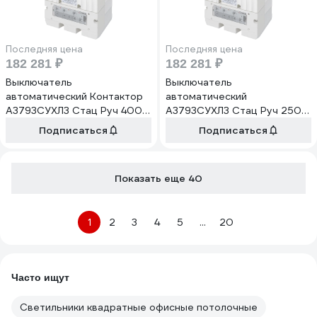
Последняя цена
Последняя цена
182 281 ₽
182 281 ₽
Выключатель
Выключатель
автоматический Контактор
автоматический
А3793СУХЛ3 Стац Руч 400А
А3793СУХЛ3 Стац Руч 250А
440В НР110-220DC ВК1З2Р
440В НР110-220DC ВК1З2Р
Подписаться
Подписаться
ВКС2З2Р присоединение
ВКС2З2Р присоединение
заднее присоединение
переднее шина кабель с
переднее шина шина кабель
наконечником медь IP20
Показать еще 40
с наконечником медь IP20
Контактор 1016365
1031006
1
2
3
4
5
...
20
Часто ищут
Светильники квадратные офисные потолочные