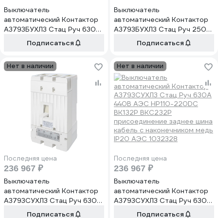
Выключатель
Выключатель
автоматический Контактор
автоматический Контактор
А3793БУХЛ3 Стац Руч 630А
А3793БУХЛ3 Стац Руч 250А
440В 3800А НР110-220DC
440В 2400А НР110-220DC
Подписаться
Подписаться
ВК1З2Р присоединение
ВК1З2Р ВКС2З2Р
заднее шина кабель с
присоединение заднее шина
Нет в наличии
Нет в наличии
наконечником медь IP20
кабель с наконечником медь
АЭС 1037643
IP20 АЭС 1035467
Последняя цена
Последняя цена
236 967 ₽
236 967 ₽
Выключатель
Выключатель
автоматический Контактор
автоматический Контактор
А3793СУХЛ3 Стац Руч 630А
А3793СУХЛ3 Стац Руч 630А
440В АЭС НР110-220DC
440В АЭС НР110-220DC
Подписаться
Подписаться