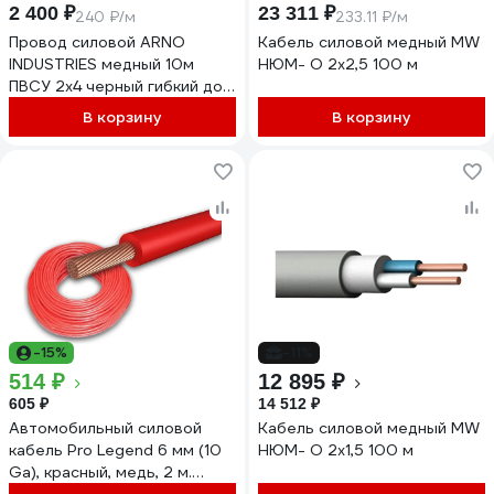
2 400 ₽
23 311 ₽
240 ₽/м
233.11 ₽/м
Провод силовой ARNO
Кабель силовой медный MW
INDUSTRIES медный 10м
НЮМ- O 2х2,5 100 м
ПВСУ 2х4 черный гибкий до
380В для электромонтажа
В корзину
В корзину
ТРТС 46676201
-15%
-11%
514 ₽
12 895 ₽
605 ₽
14 512 ₽
Автомобильный силовой
Кабель силовой медный MW
кабель Pro Legend 6 мм (10
НЮМ- O 2х1,5 100 м
Ga), красный, медь, 2 м.