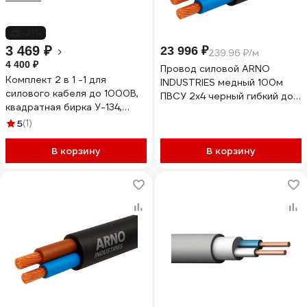
-21%
3 469 ₽
23 996 ₽
239.96 ₽/м
4 400 ₽
Провод силовой ARNO
Комплект 2 в 1 -1 для
INDUSTRIES медный 100м
силового кабеля до 1000В,
ПВСУ 2х4 черный гибкий до
квадратная бирка У-134,
380В для силовой проводки
55x55 мм (2 рулона х 500
5
(1)
ТРТС 4667620
шт.) и риббон 75 м Vell
338725
В корзину
В корзину