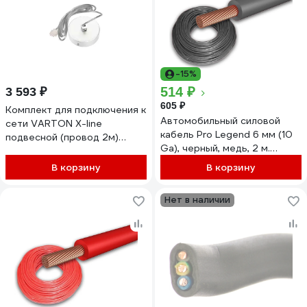
-15%
514 ₽
3 593 ₽
605 ₽
Комплект для подключения к
Автомобильный силовой
сети VARTON Х-line
кабель Pro Legend 6 мм (10
подвесной (провод 2м)
Ga), черный, медь, 2 м.
RAL9003 белый муар 5-
PL9213_2
жильный V4-R0-
В корзину
В корзину
10.0056.XL0-0002
Нет в наличии