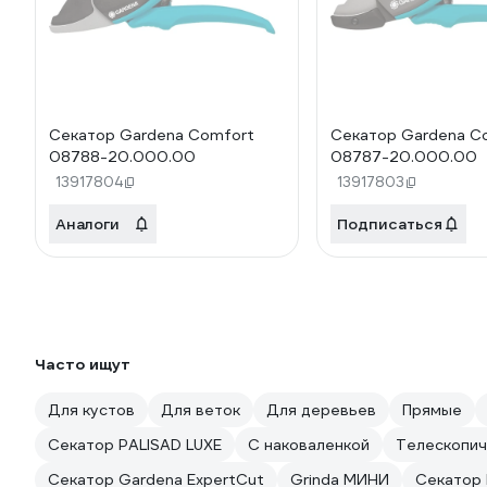
Секатор Gardena Comfort
Секатор Gardena C
08788-20.000.00
08787-20.000.00
13917804
13917803
Аналоги
Подписаться
Часто ищут
Для кустов
Для веток
Для деревьев
Прямые
Секатор PALISAD LUXE
С наковаленкой
Телескопич
Секатор Gardena ExpertCut
Grinda МИНИ
Секатор