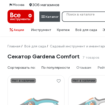
306 магазинов
Москва
Каталог
Акции
Инструмент
Крепеж
Всё для сада
Э
Главная
Всё для сада
Садовый инструмент и инвентар
/
/
Секатор Gardena Comfort
7 товаров
Сортировать по:
По популярности
Отзывам
Рей
Нет в наличии
Нет в наличии