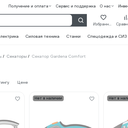
Получение и оплата
Сервис и поддержка
О нас
Инве
Избранное
лектрика
Силовая техника
Станки
Спецодежда и СИЗ
ь
Секаторы
Секатор Gardena Comfort
/
/
тингу
Цене
Нет в наличии
Нет в нал