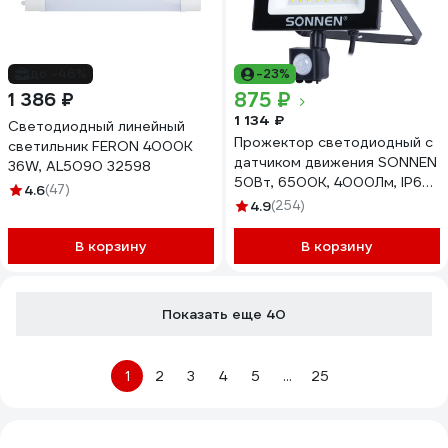
до -46%
-23%
875 ₽
1 386 ₽
1 134 ₽
Светодиодный линейный
Прожектор светодиодный с
светильник FERON 4000K
датчиком движения SONNEN
36W, AL5090 32598
50Вт, 6500К, 4000Лм, IP65,
4.6
(47)
187x176x51мм, черный,
4.9
(254)
238418
В корзину
В корзину
Показать еще 40
1
2
3
4
5
...
25