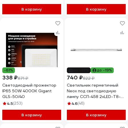
5044364
В корзину
В корзину
-61%
до -27%
до -19%
338 ₽
740 ₽
871 ₽
822 ₽
Светодиодный прожектор
Светильник герметичный
IP65 50W 4000K Gigant
Neox под светодиодную
GLS-50/40
лампу ССП-458 2xLED-Т8-
1200 G13 IP65 1276x86x55мм
4.5
(253)
4.6
(46)
4690612053264
В корзину
В корзину