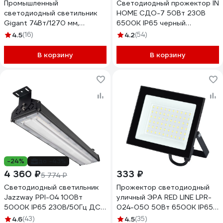
Промышленный
Светодиодный прожектор IN
светодиодный светильник
HOME СДО-7 50Вт 230В
Gigant 74Вт/1270 мм,
6500К IP65 черный
Прозрачный 9500Лм IP65
4690612034638
4.5
(16)
4.2
(54)
GL-01-02
В корзину
В корзину
-24%
до -43%
4 360 ₽
333 ₽
5 774 ₽
Светодиодный светильник
Прожектор светодиодный
Jazzway PPI-04 100Вт
уличный ЭРА RED LINE LPR-
5000К IP65 230В/50Гц ДСП
024-050 50Вт 6500K IP65
для высоких пролетов
влагозащищенный Б0059614
4.6
(43)
4.5
(35)