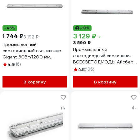
-45%
-13%
3 129 ₽
1 744 ₽
3 192 ₽
3 590 ₽
Промышленный
Промышленный
светодиодный светильник
светодиодный светильник
Gigant 60Вт/1200 мм,
ВСЕСВЕТОДИОДЫ Айсберг
Прозрачный 7250Лм IP65
4.5
(16)
58Вт, 7700Лм, IP 65,
GL-01-01
4.8
(196)
vs102m-58-tr-5k
В корзину
В корзину