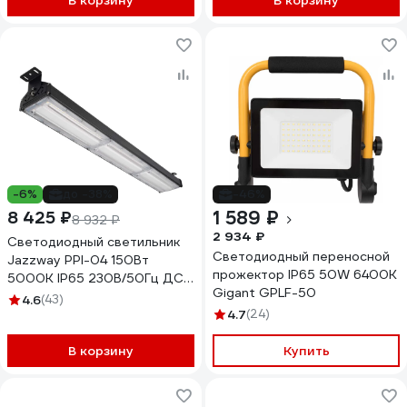
В корзину
В корзину
-6%
до -38%
-46%
1 589 ₽
8 425 ₽
8 932 ₽
2 934 ₽
Светодиодный светильник
Светодиодный переносной
Jazzway PPI-04 150Вт
прожектор IP65 50W 6400K
5000К IP65 230В/50Гц ДСП
Gigant GPLF-50
для высоких пролетов
4.6
(43)
5044371
4.7
(24)
В корзину
Купить