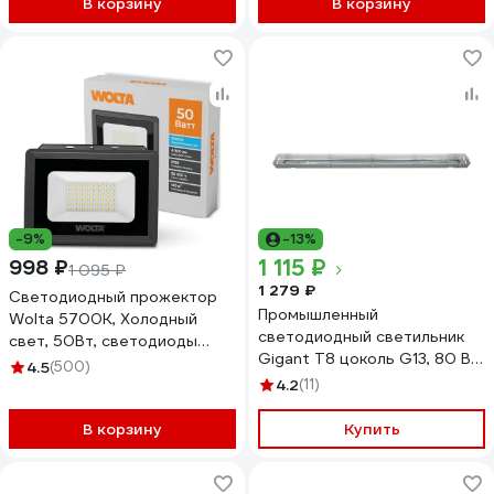
В корзину
В корзину
-9%
-13%
1 115 ₽
998 ₽
1 095 ₽
1 279 ₽
Светодиодный прожектор
Промышленный
Wolta 5700K, Холодный
светодиодный светильник
свет, 50Вт, светодиоды
Gigant T8 цоколь G13, 80 Вт
SMD, IP65, цвет серый WFL-
4.5
(500)
(2х40) IP65/1273 мм (без
50W/06
4.2
(11)
ламп) GL-01-05
В корзину
Купить