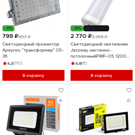
-11%
-18%
до -44%
799 ₽
2 770 ₽
897 ₽
3 358 ₽
Светодиодный прожектор
Светодиодный светильник
Apeyron, "трансформер" 05-
Jazzway настенно-
36
потолочныйPWP-OS 1200
36Вт 6500К IP65 ДСП
4.3
(110)
4.8
(8)
магистральное подключение
до 15шт 190-240В/50Гц
В корзину
В корзину
5003149A