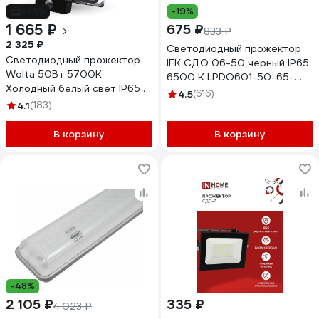
-28%
-19%
1 665 ₽
675 ₽
833 ₽
2 325 ₽
Светодиодный прожектор
Светодиодный прожектор
IEK СДО 06-50 черный IP65
Wolta 50Вт 5700К
6500 K LPDO601-50-65-
Холодный белый свет IP65 с
K02
4.5
(616)
датчиком движения 4500 лм
4.1
(183)
WFL-50W/06S
В корзину
В корзину
-48%
2 105 ₽
335 ₽
4 023 ₽