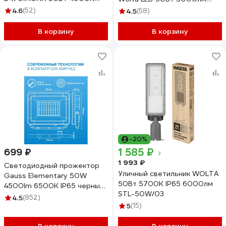
4200Лм IP65 SHR-50W-W
5700К Холодный свет IP65
4.6
(52)
4.5
(58)
STL-50W/04
В корзину
В корзину
-20%
1 585 ₽
699 ₽
1 993 ₽
Светодиодный прожектор
Уличный светильник WOLTA
Gauss Elementary 50W
50Вт 5700К IP65 6000лм
4500lm 6500К IP65 черный
STL-50W/03
613100350
4.5
(852)
5
(15)