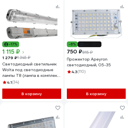
-17%
-8%
до -28%
1 115 ₽
750 ₽
815 ₽
1 279 ₽
1 345 ₽
Прожектор Apeyron
Светодиодный светильник
светодиодный, 05-35
Wolta под светодиодные
4.3
(110)
лампы T8 (лампа в комплект
не входит) IP65, мощность
4.1
(34)
до 40Вт WT8-01
В корзину
В корзину