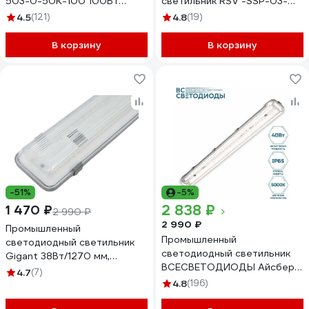
503-0-50K-100 100Вт
светильник RSV -SSP-03-
5000К IP65 КСС Ш
60W-6500K-IP65 100109
4.5
(121)
4.8
(19)
Б0043669
В корзину
В корзину
-51%
-5%
2 838 ₽
1 470 ₽
2 990 ₽
2 990 ₽
Промышленный
Промышленный
светодиодный светильник
светодиодный светильник
Gigant 38Вт/1270 мм,
ВСЕСВЕТОДИОДЫ Айсберг
5000Лм Прозрачный IP65
4.7
(7)
40W, 5250 Lm, IP 65, 220V,
GL-01-03
4.8
(196)
Производство 1365 vs101m-
40-tr-5k