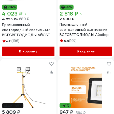
-14%
-6%
4 023 ₽
2 818 ₽
2 990 ₽
4 235 ₽
4 680 ₽
Промышленный
Промышленный
светодиодный светильник
светодиодный светильник
ВСЕСВЕТОДИОДЫ Айсберг
ВСЕСВЕТОДИОДЫ АЙСБЕРГ
40W, 5000Lm, IP 65 vs101m-
76Вт, 10700Lm, IP65
4.8
(146)
4.8
(196)
40-op-5k
vs103m-76-tr-5k
В корзину
В корзину
до -48%
-41%
5 809 ₽
947 ₽
1 594 ₽