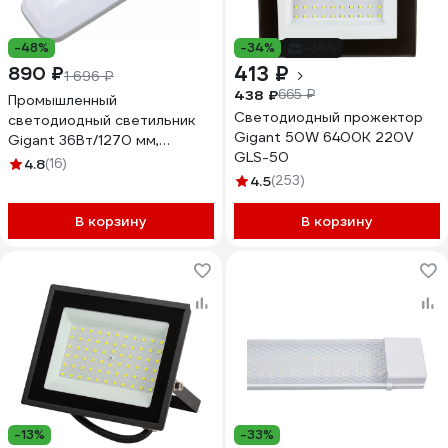
-48%
-34%
-38%
413 ₽
890 ₽
1 696 ₽
438 ₽
665 ₽
Промышленный
Светодиодный прожектор
светодиодный светильник
Gigant 50W 6400К 220V
Gigant 36Вт/1270 мм,
GLS-50
Матовый 3420Лм 4000К
4.8
(16)
IP65 GL-01-07
4.5
(253)
В корзину
В корзину
-13%
-33%