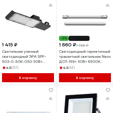
-5%
до -27%
1 415 ₽
1 660 ₽
1 745 ₽
Светильник уличный
Светодиодный герметичный
светодиодный ЭРА SPP-
транзитный светильник Neox
503-0-50K-050 50Вт
ДСП-159т 50Вт 6500К
5000К IP65 КСС Ш
125Лм/Вт 6250Лм
4.5
(121)
4.3
(42)
Б0043667
1200x64x60мм ip65
4690612048369
В корзину
В корзину