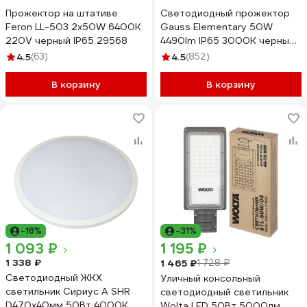
Прожектор на штативе
Светодиодный прожектор
Feron LL-503 2х50W 6400К
Gauss Elementary 50W
220V черный IP65 29568
4490lm IP65 3000К черный
613527150
4.5
(63)
4.5
(852)
В корзину
В корзину
-18%
-31%
1 093 ₽
1 195 ₽
1 338 ₽
1 465 ₽
1 728 ₽
Светодиодный ЖКХ
Уличный консольный
светильник Сириус А SHR
светодиодный светильник
D470x40мм 50Вт 4000К
Wolta LED 50Вт 5000лм