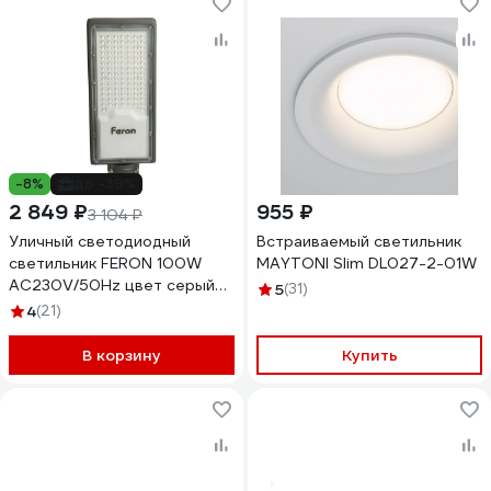
-8%
до -39%
2 849 ₽
955 ₽
3 104 ₽
Уличный светодиодный
Встраиваемый светильник
светильник FERON 100W
MAYTONI Slim DL027-2-01W
AC230V/50Hz цвет серый
5
(31)
IP65, SP3033 32578
4
(21)
В корзину
Купить