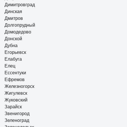
Димитровград
Динская
Дмитров
Долгопрудный
Домодедово
Донской
Дубна
Егорьевск
Елабуга
Елец
Ессентуки
Ефремов
Железногорск
Жигулевск
Жуковский
Зарайск
Звенигород
Зеленоград