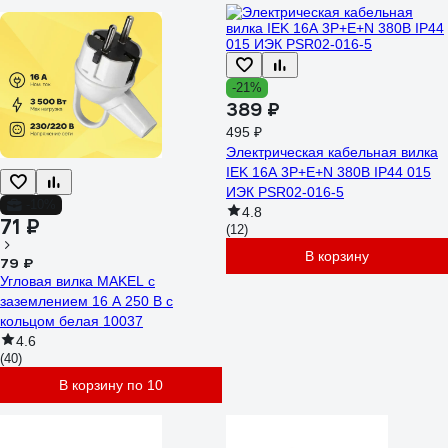
-21%
389 ₽
495 ₽
Электрическая кабельная вилка
IEK 16А 3P+E+N 380В IP44 015
ИЭК PSR02-016-5
-10%
4.8
71 ₽
(12)
В корзину
79 ₽
Угловая вилка MAKEL с
заземлением 16 А 250 В с
кольцом белая 10037
4.6
(40)
В корзину по 10