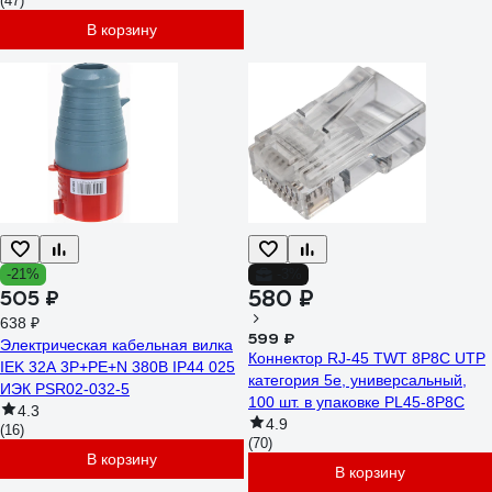
(47)
В корзину
-21%
-3%
580 ₽
505 ₽
638 ₽
599 ₽
Электрическая кабельная вилка
Коннектор RJ-45 TWT 8P8C UTP
IEK 32А 3P+PE+N 380В IP44 025
категория 5e, универсальный,
ИЭК PSR02-032-5
100 шт. в упаковке PL45-8P8C
4.3
4.9
(16)
(70)
В корзину
В корзину