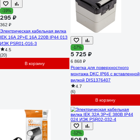
-19%
295 ₽
362 ₽
Электрическая кабельная вилка
IEK 16А 2P+E 16А 220В IP44 013
ИЭК PSR01-016-3
-17%
4.5
5 725 ₽
(20)
6 868 ₽
В корзину
Розетка для поверхностного
монтажа DKC IP66 с вставленной
вилкой DIS1376407
4.7
(6)
В корзину
-12%
505 ₽