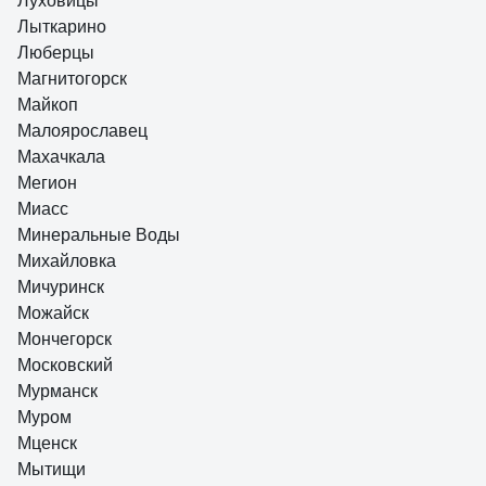
Луховицы
Лыткарино
Люберцы
Магнитогорск
Майкоп
Малоярославец
Махачкала
Мегион
Миасс
Минеральные Воды
Михайловка
Мичуринск
Можайск
Мончегорск
Московский
Мурманск
Муром
Мценск
Мытищи