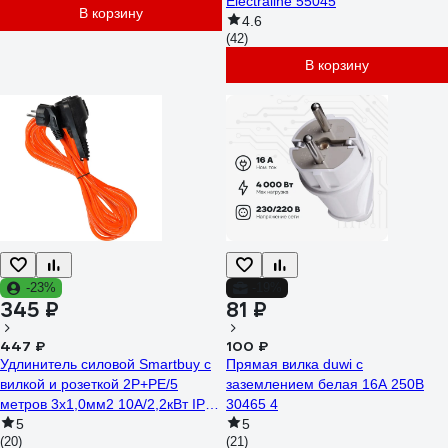
Electraline 55045
В корзину
4.6
(42)
В корзину
-23%
-19%
345 ₽
81 ₽
447 ₽
100 ₽
Удлинитель силовой Smartbuy с
Прямая вилка duwi с
вилкой и розеткой 2P+PE/5
заземлением белая 16А 250В
метров 3x1,0мм2 10А/2,2кВт IP44
30465 4
SBE-16-1-30-F
5
5
(20)
(21)