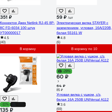
351 ₽
59 ₽
/шт
Коннектор Джек Netlink RJ-45 8P-
Электрическая вилка STAYER с
8C FD-6034 100 штук
заземлением, угловая, 16А/220В,
УТ00000017
белая 55161-W
4.5
4.8
(40)
(6)
В корзину
В корзину по 10
-29%
60 ₽
64 ₽
85 ₽
Угловая вилка с ушком, с/з,
белая 16А 250В UNIVersal А112
-11%
-33%
3.6
135 ₽
(69)