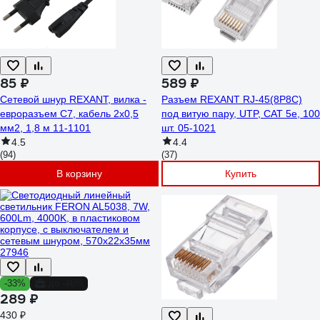
85 ₽
589 ₽
Сетевой шнур REXANT, вилка -
Разъем REXANT RJ-45(8P8C)
евроразъем С7, кабель 2x0,5
под витую пару, UTP, CAT 5e, 100
мм2, 1,8 м 11-1101
шт. 05-1021
4.5
4.4
(94)
(37)
В корзину
Купить
-33%
до -46%
289 ₽
430 ₽