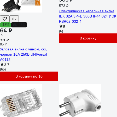
573 ₽
Электрическая кабельная вилка
IEK 32А 3P+E 380В IP44 024 ИЭК
PSR02-032-4
-18%
-25%
5
64 ₽
(6)
В корзину
70 ₽
85 ₽
Угловая вилка с ушком, с/з,
черная 16А 250В UNIVersal
А0112
3.7
(65)
В корзину по 10