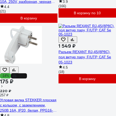
10A, 250V, разборная, черная
3.9
(166)
LAN-IEC-320-C14
4.4
(21)
В корзину по 10
В корзину
1 549 ₽
Разъем REXANT RJ-45(8P8C),
под витую пару, F/UTP, CAT 5e
05-1023
4.5
(18)
-14%
-32%
В корзину
175 ₽
220 ₽
257 ₽
Угловая вилка STEKKER плоская
с кольцом, с заземлением,
250В,16A, IP20, белая, PPG16-
45-202 39039
4.8