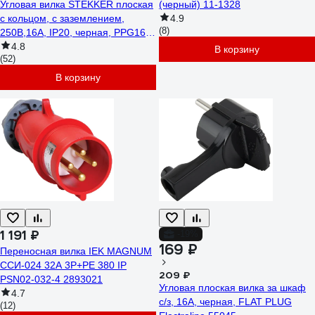
Угловая вилка STEKKER плоская
(черный) 11-1328
с кольцом, с заземлением,
4.9
(8)
250В,16A, IP20, черная, PPG16-
45-202 39040
4.8
В корзину
(52)
В корзину
1 191 ₽
-19%
169 ₽
Переносная вилка IEK MAGNUM
ССИ-024 32А 3Р+РЕ 380 IP
209 ₽
PSN02-032-4 2893021
Угловая плоская вилка за шкаф
4.7
с/з, 16А, черная, FLAT PLUG
(12)