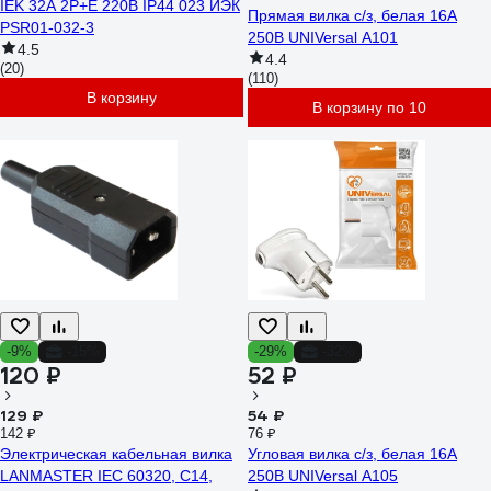
IEK 32А 2P+E 220В IP44 023 ИЭК
Прямая вилка с/з, белая 16А
PSR01-032-3
250В UNIVersal А101
4.5
4.4
(20)
(110)
В корзину
В корзину по 10
-9%
-15%
-29%
-32%
120 ₽
52 ₽
129 ₽
54 ₽
142 ₽
76 ₽
Электрическая кабельная вилка
Угловая вилка с/з, белая 16А
LANMASTER IEC 60320, C14,
250В UNIVersal А105