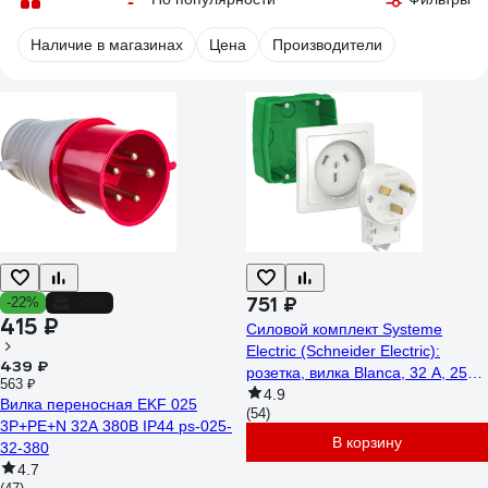
Наличие в магазинах
Цена
Производители
751 ₽
-22%
-26%
415 ₽
Силовой комплект Systeme
Electric (Schneider Electric):
439 ₽
розетка, вилка Blanca, 32 А, 250
563 ₽
В, Белый BLNSK013231
4.9
Вилка переносная EKF 025
(54)
3Р+РЕ+N 32А 380В IP44 ps-025-
В корзину
32-380
4.7