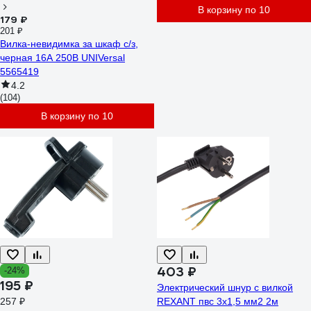
В корзину по 10
179 ₽
201 ₽
Вилка-невидимка за шкаф с/з,
черная 16А 250В UNIVersal
5565419
4.2
(104)
В корзину по 10
403 ₽
-24%
195 ₽
Электрический шнур с вилкой
257 ₽
REXANT пвс 3x1,5 мм2 2м