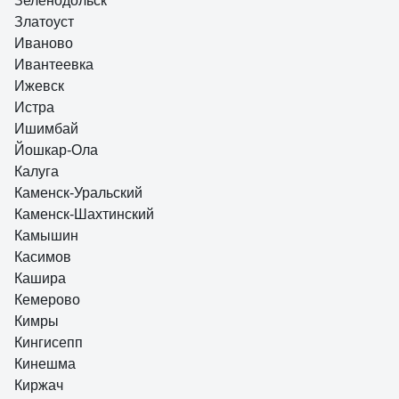
Зеленодольск
Златоуст
Иваново
Ивантеевка
Ижевск
Истра
Ишимбай
Йошкар-Ола
Калуга
Каменск-Уральский
Каменск-Шахтинский
Камышин
Касимов
Кашира
Кемерово
Кимры
Кингисепп
Кинешма
Киржач