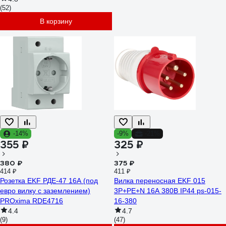
(52)
В корзину
-14%
-9%
-21%
355 ₽
325 ₽
380 ₽
375 ₽
414 ₽
411 ₽
Розетка EKF РДЕ-47 16А (под
Вилка переносная EKF 015
евро вилку с заземлением)
3Р+РЕ+N 16А 380В IP44 ps-015-
PROxima RDE4716
16-380
4.4
4.7
(9)
(47)