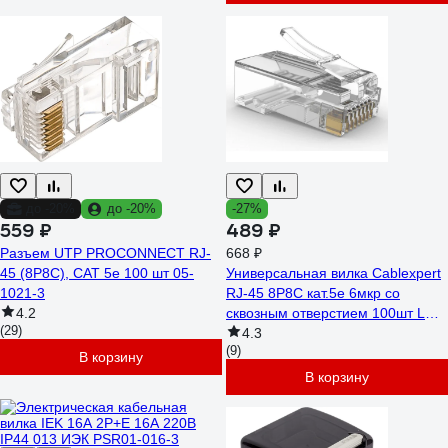
до -20%
до -20%
-27%
559 ₽
489 ₽
Разъем UTP PROCONNECT RJ-
668 ₽
45 (8P8C), CAT 5e 100 шт 05-
Универсальная вилка Cablexpert
1021-3
RJ-45 8P8C кат.5e 6мкр со
4.2
сквозным отверстием 100шт LC-
(29)
PTU-01/100
4.3
(9)
В корзину
В корзину