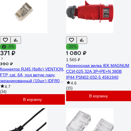
-5%
-31%
371 ₽
1 080 ₽
1 565 ₽
390 ₽
Переносная вилка IEK MAGNUM
Коннектор RJ45 (8p8c) VENTION,
ССИ-025 32А 3Р+РЕ+N 380В
FTP, cat. 6A, под витую пару,
IP44 PSN02-032-5 4561940
экранированный (10шт.) IDFR0-
4.6
10
4.7
(15)
(34)
В корзину
В корзину