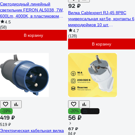
Светодиодный линейный
92 ₽
светильник FERON AL5038, 7W,
Вилка Cablexpert RJ-45 8P8C
600Lm, 4000K, в пластиковом
универсальная кат.5e, контакты 6
корпусе, с выключателем и
4.5
микродюймов 10 шт.
(58)
сетевым шнуром, 570х22х35мм
PLUG3UP6/10
4.7
27946
В корзину
(128)
В корзину
-19%
-20%
-33%
56 ₽
419 ₽
519 ₽
67 ₽
Электрическая кабельная вилка
84 ₽