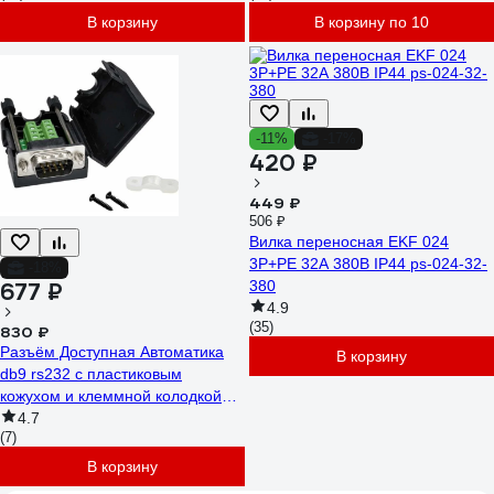
В корзину
В корзину по 10
-11%
-17%
420 ₽
449 ₽
506 ₽
Вилка переносная EKF 024
3Р+РЕ 32А 380В IP44 ps-024-32-
-18%
380
677 ₽
4.9
(35)
830 ₽
Разъём Доступная Автоматика
В корзину
db9 rs232 с пластиковым
кожухом и клеммной колодкой
(порт папа) DB9_M
4.7
(7)
В корзину