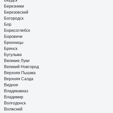
Бердск
Березники
Березовский
Богородск
Бор
Борисоглебск
Боровичи
Бронницы
Брянск
Бугульма
Великие Луки
Великий Новгород
Верхняя Пышма
Верхняя Салда
Видное
Владикавказ
Владимир
Волгодонск
Волжский