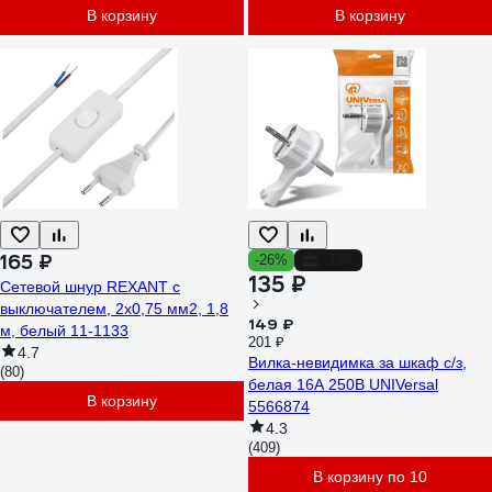
В корзину
В корзину
165 ₽
-26%
-33%
135 ₽
Сетевой шнур REXANT с
выключателем, 2х0,75 мм2, 1,8
149 ₽
м, белый 11-1133
201 ₽
4.7
Вилка-невидимка за шкаф с/з,
(80)
белая 16А 250В UNIVersal
В корзину
5566874
4.3
(409)
В корзину по 10