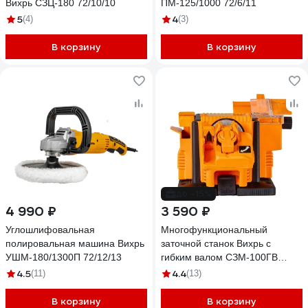
Вихрь СЗЦ-180 72/10/10
ПМ-125/1000 72/6/11
5
4
(4)
(3)
В корзину
В корзину
до -15%
4 990 ₽
3 590 ₽
Углошлифовальная
Многофункциональный
полировальная машина Вихрь
заточной станок Вихрь с
УШМ-180/1300П 72/12/13
гибким валом СЗМ-100ГВ
72/10/9
4.5
4.4
(11)
(13)
В корзину
В корзину