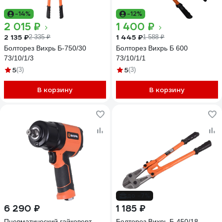
-14%
-12%
2 015 ₽
1 400 ₽
2 135 ₽
1 445 ₽
2 335 ₽
1 588 ₽
Болторез Вихрь Б-750/30
Болторез Вихрь Б 600
73/10/1/3
73/10/1/1
5
5
(3)
(3)
В корзину
В корзину
до -7%
6 290 ₽
1 185 ₽
Пневматический гайковерт
Болторез Вихрь Б-450/18