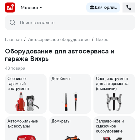
Москва
Для юрлиц
Поиск в каталоге
Главная
/
Автосервисное оборудование
/
Вихрь
Оборудование для автосервиса и
гаража Вихрь
43 товара
Сервисно-
Детейлинг
Спец инструмент
гаражный
для авторемонта
инструмент
(съемники)
Автомобильные
Домкраты
Заправочное и
аксессуары
смазочное
оборудование