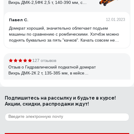
Вихрь ДМК-2,5ФК 2,5 т, 140-390 мм, с
фиксатором, в кейсе 73/5/4/4
Павел С.
12.01.2023
Домкрат хороший, значительно облегчает подъем
машины по сравнению с ромбическими. Хэтчбэк можно
поднять буквально за пять "качков". Качать совсем не
тяжело. Домкрат тяжелый, что внушает доверие. Косяков
в сварочных швах не нашел, но совсем придирчиво не
рассматривал. Окраска отличная. У меня не
127 отзывов
подтравливает, на очень длительные периоды ставлю на
Отзыв о Гидравлический подкатной домкрат
фиксатор или авто на подпорки.
Вихрь ДМК-2К 2 т, 135-385 мм, в кейсе
73/5/4/1
Егоров Николай
07.04.2021
Подпишитесь
на рассылку
и будьте в курсе!
Хорошо собран, ничего не заедает.
Акции, скидки, распродажи ждут!
47 отзывов
Отзыв о Гидравлический подкатной домкрат
Вихрь ДМК-3Б 3 т, 115-470 мм, быстрый