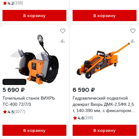
4.2
(158)
В корзину
В корзину
до -11%
5 690 ₽
6 590 ₽
Точильный станок ВИХРЬ
Гидравлический подкатной
ТС-400 72/7/3
домкрат Вихрь ДМК-2,5ФК 2,5
т, 140-390 мм, с фиксатором, в
4.5
(1077)
кейсе 73/5/4/4
4.6
(168)
В корзину
В корзину