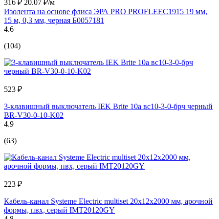
316 ₽
20.07 ₽/м
Изолента на основе флиса ЭРА PRO PROFLEEC1915 19 мм,
15 м, 0,3 мм, черная Б0057181
4.6
(104)
523 ₽
3-клавишный выключатель IEK Brite 10а вс10-3-0-брч черный
BR-V30-0-10-K02
4.9
(63)
223 ₽
Кабель-канал Systeme Electric multiset 20x12x2000 мм, арочной
формы, пвх, серый IMT20120GY
4.8