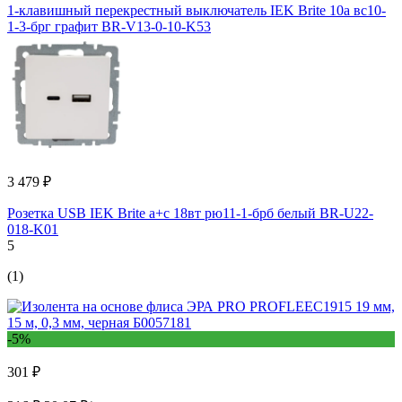
1-клавишный перекрестный выключатель IEK Brite 10а вс10-
1-3-брг графит BR-V13-0-10-K53
3 479 ₽
Розетка USB IEK Brite a+c 18вт рю11-1-брб белый BR-U22-
018-K01
5
(1)
-5%
301 ₽