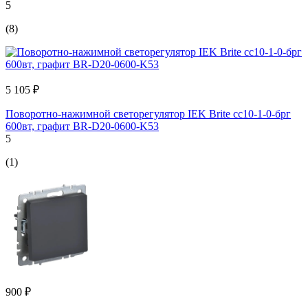
5
(8)
5 105 ₽
Поворотно-нажимной светорегулятор IEK Brite сс10-1-0-брг
600вт, графит BR-D20-0600-K53
5
(1)
900 ₽