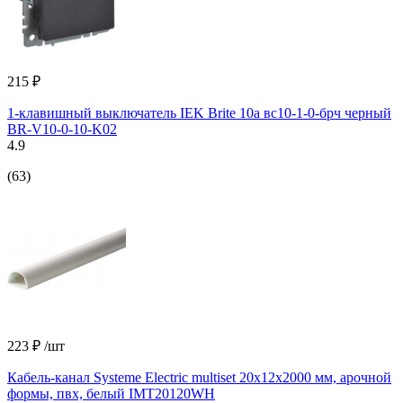
215 ₽
1-клавишный выключатель IEK Brite 10а вс10-1-0-брч черный
BR-V10-0-10-K02
4.9
(63)
223 ₽
/шт
Кабель-канал Systeme Electric multiset 20x12x2000 мм, арочной
формы, пвх, белый IMT20120WH