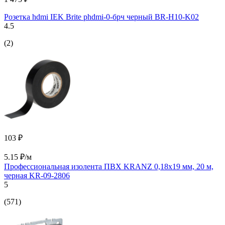
Розетка hdmi IEK Brite рhdmi-0-брч черный BR-H10-K02
4.5
(2)
103 ₽
5.15 ₽/м
Профессиональная изолента ПВХ KRANZ 0,18х19 мм, 20 м,
черная KR-09-2806
5
(571)