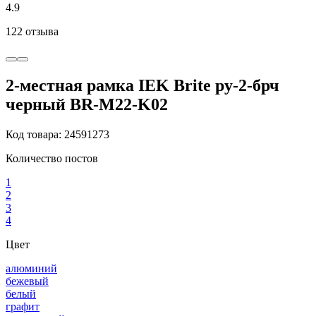
4.9
122 отзыва
2-местная рамка IEK Brite ру-2-брч
черный BR-M22-K02
Код товара: 24591273
Количество постов
1
2
3
4
Цвет
алюминий
бежевый
белый
графит