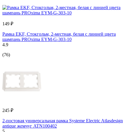
149 ₽
Рамка EKF, Стокгольм, 2-местная, белая с линией цвета
шампань PROxima EYM-G-303-10
4.9
(76)
245 ₽
2-постовая универсальная рамка Systeme Electric Atlasdesign
antique жемчуг ATN100402
5