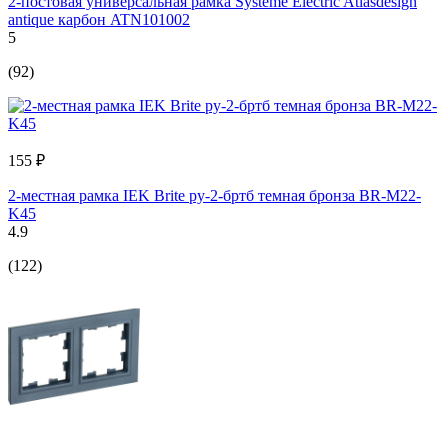
2-постовая универсальная рамка Systeme Electric Atlasdesign
antique карбон ATN101002
5
(92)
155 ₽
2-местная рамка IEK Brite ру-2-бртб темная бронза BR-M22-
K45
4.9
(122)