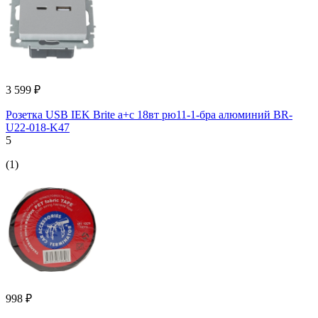
3 599 ₽
Розетка USB IEK Brite a+c 18вт рю11-1-бра алюминий BR-
U22-018-K47
5
(1)
998 ₽