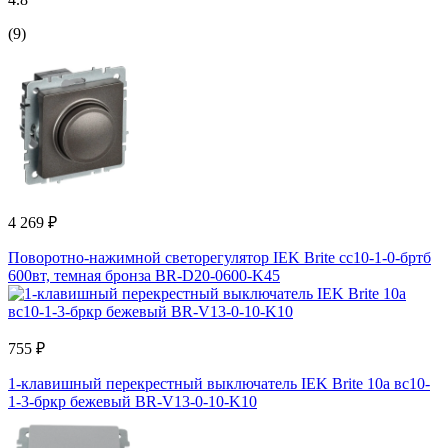
(9)
4 269 ₽
Поворотно-нажимной светорегулятор IEK Brite сс10-1-0-бртб
600вт, темная бронза BR-D20-0600-K45
755 ₽
1-клавишный перекрестный выключатель IEK Brite 10а вс10-
1-3-бркр бежевый BR-V13-0-10-K10