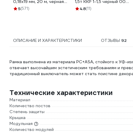
0,18х19 мм, 20 м, черная
1,5т ККР 1-1,5 черный 00-
KR-09-2806
00005509
5
(571)
4.8
(11)
ОПИСАНИЕ И ХАРАКТЕРИСТИКИ
ОТЗЫВЫ
92
Рамка выполнена из материала PС+ASA, стойкого к УФ-из
отвечает высочайшим эстетическим требованиям и прево
традиционный выключатель может стать поистине декор
Технические характеристики
Материал
Количество постов
Степень защиты
Крышка
Модульная
Количество модулей