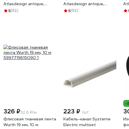
Atlasdesign antique,
Atlasdesign antique,
At
универсальная, песочный
универсальная, лотос
ун
5
(92)
5
(92)
ATN101204
ATN101304
AT
-
326 ₽
223 ₽
3
/шт
32.6 ₽/м
Флисовая тканевая лента
Кабель-канал Systeme
Из
Wurth 19 мм, 10 м
Electric multiset
фл