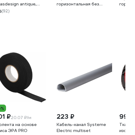
lasdesign antique,
горизонтальная без
горизо
иверсальная, жемчуг
вставки матовая серо-
вставк
5
(92)
N100404
голубая 742-M7080-149
5880-1
5%
01 ₽
223 ₽
998 
20.07 ₽/м
олента на основе
Кабель-канал Systeme
Тканев
иса ЭРА PRO
Electric multiset
изолент