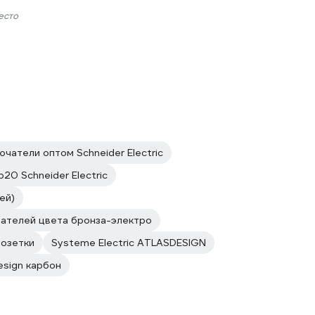
есто
ючатели оптом Schneider Electric
20 Schneider Electric
ей)
чателей цвета бронза-электро
озетки
Systeme Electric ATLASDESIGN
Design карбон