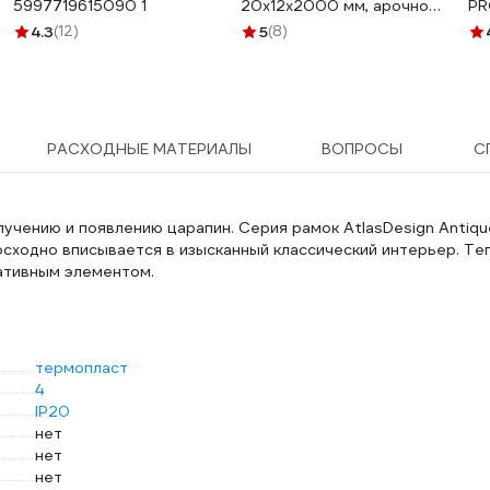
5997719615090 1
20x12x2000 мм, арочной
PR
формы, пвх, белый
0,
4.3
(12)
5
(8)
IMT20120WH
РАСХОДНЫЕ МАТЕРИАЛЫ
ВОПРОСЫ
С
лучению и появлению царапин. Серия рамок AtlasDesign Antiqu
сходно вписывается в изысканный классический интерьер. Те
ативным элементом.
термопласт
4
IP20
нет
нет
нет