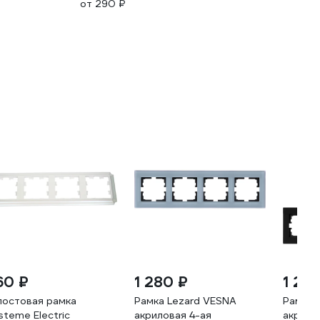
от 290 ₽
60 ₽
1 280 ₽
1 28
постовая рамка
Рамка Lezard VESNA
Рамка 
steme Electric
акриловая 4-ая
акрило