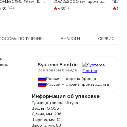
OFLEEC1915 19 мм, 15 м,
20x12x2000 мм, арочной
1925 fa
3 мм, черная Б0057181
формы, пвх, серый
толщин
4.6
(104)
4.8
(9)
5
(8)
IMT20120GY
20008
ПОСОБЫ ПОЛУЧЕНИЯ
АНАЛОГИ
СЕРВИС
e
Systeme Electric
перь
Все товары бренда
Россия — родина бренда
Россия — страна производства
Информация об упаковке
Единица товара: Штука
Вес, кг: 0.055
Длина, мм: 296
Ширина, мм: 12
Высота, мм: 83