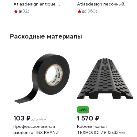
Atlasdesign antique,
Atlasdesign песочный
универсальная, грифель
ATN001204
5
(92)
5
(1960)
ATN100704
Расходные материалы
-8%
103 ₽
1 570 ₽
5.15 ₽/м
Профессиональная
Кабель-канал
изолента ПВХ KRANZ
ТЕХНОЛОГИЯ 13x33мм