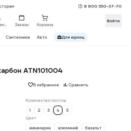
8 800 550-37-70
сторам
Войти
Сравнение
Заказы
Корзина
Сантехника
Авто
Для юрлиц
, карбон ATN101004
В избранное
Сравнить
Количество постов
1
2
3
4
5
Цвет
аквамарин
алюминий
базальт