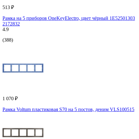
513 ₽
Рамка на 5 приборов OneKeyElectro, цвет чёрный 1E52501303
2172832
4.9
(388)
1 070 ₽
Рамка Voltum пластиковая S70 на 5 постов, деним VLS100515