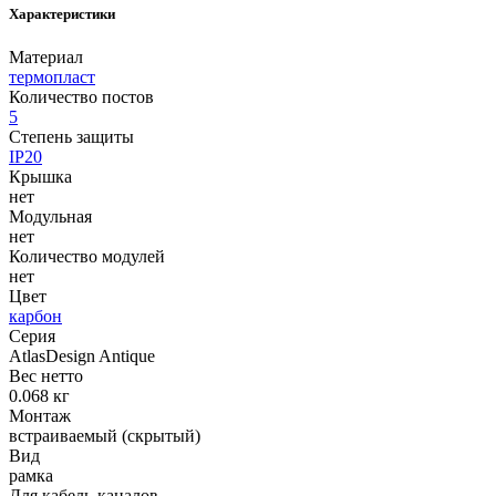
Характеристики
Материал
термопласт
Количество постов
5
Степень защиты
IP20
Крышка
нет
Модульная
нет
Количество модулей
нет
Цвет
карбон
Серия
AtlasDesign Antique
Вес нетто
0.068 кг
Монтаж
встраиваемый (скрытый)
Вид
рамка
Для кабель-каналов