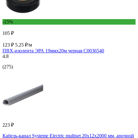
-15%
105 ₽
123 ₽
5.25 ₽/м
ПВХ-изолента ЭРА 19ммх20м черная C0036540
4.8
(275)
223 ₽
Кабель-канал Systeme Electric multiset 20x12x2000 мм, арочной