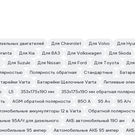
изельных двигателей
Для Chevrolet
Для Volvo
Для Hyu
Granta
Для Kia
Для ВАЗ
Для Volkswagen
Для Skoda
a
Для Suzuki
Для Nissan
Для Ford
Для Toyota
Для
олярностью
Полярность обратная
Стандартные
Батаре
атарейки Varta
Батарейки Щелочные Varta
Литиевые элем
p
L5
353x175x190 мм
353x175x190 мм обратная полярн
сть
AGM обратной полярности
850 А
95 Ач
95 А/ч
томобильные аккумуляторы 12 в Varta
Обратной полярности
ьные 95А/Ч для дизельного
АКБ автомобильный 190 ам
А
омобильные 95 ампер
Автомобильные АКБ 95 ампер
АКБ