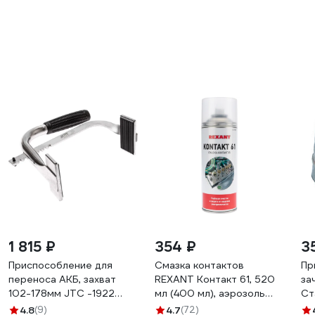
1 815 ₽
354 ₽
3
Приспособление для
Смазка контактов
Пр
переноса АКБ, захват
REXANT Контакт 61, 520
за
102-178мм JTC -1922
мл (400 мл), аэрозоль
694151
85-0007
4.8
(9)
4.7
(72)