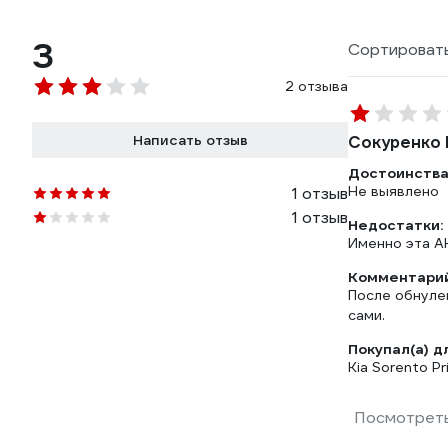
3
Сортировать
2 отзыва
Написать отзыв
Сокуренко 
Достоинства
Не выявлено
1 отзыв
1 отзыв
Недостатки:
Именно эта А
Комментарий
После обнулен
сами.
Покупал(а) д
Kia Sorento P
Посмотреть