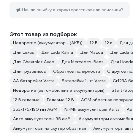
Нашли ошибку в характеристиках или описании?
Этот товар из подборок
Недорогие (аккумуляторы (АКБ))
12 В
12 в
Для д
Для Lexus
Для Lada Kalina
Для Mazda
Для Lada 
Для Chevrolet Aveo
Для Mercedes-Benz
Для Hond
Для грузовиков
Обратной полярности
С другой п
АА батарейки Varta
Батарейки 1 шт Varta
Cr123A б
Недорогие (автомобильные аккумуляторы)
Start-Sto
12 В гелевые
Гелевые 12 В
AGM обратная полярно
353x175x190 мм AGM
Ni-Mh аккумуляторы Varta
Ав
Авто аккумуляторы 95 ам/Ч
Аккумуляторы автомобил
Аккумуляторы на скутер обратная
Аккумуляторы авт