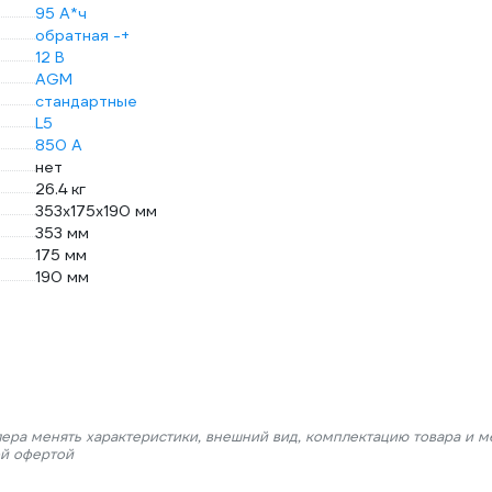
95 А*ч
обратная -+
12 В
AGM
стандартные
L5
850 А
нет
26.4 кг
353x175x190 мм
353 мм
175 мм
190 мм
лера менять характеристики, внешний вид, комплектацию товара и м
ой офертой