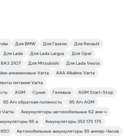
ndai
Для BMW
Для Газели
Для Renault
Для Lada
Для Lada Largus
Для Opel
 ВАЗ 2107
Для Mitsubishi
Для Lada Vesta
йки алкалиновые Varta
AАА Alkaline Varta
енты питания Varta
ость
AGM
Сухие
Гелевые
AGM Start-Stop
95 А/ч обратная поляность
95 А/ч AGM
 Varta
Аккумуляторы автомобильные 62 ами ч
ккумуляторы 95 а
Аккумуляторы 353 175 175
 850
Автомобильные аккумуляторы 95 ампер-Часов