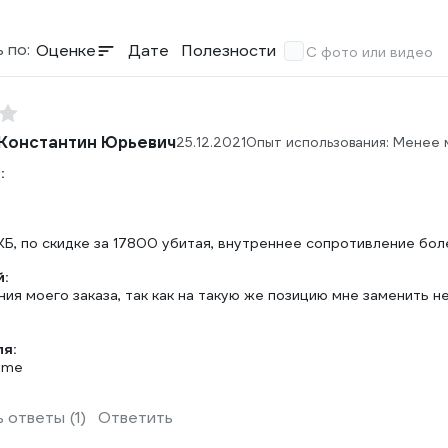
 по:
Оценке
Дате
Полезности
С фото или видео
Константин Юрьевич
25.12.2021
Опыт использования: Менее 
:
КБ, по скидке за 17800 убитая, внутреннее сопротивление бо
:
ия моего заказа, так как на такую же позицию мне заменить не
ля:
rime
 ответы (1)
Ответить