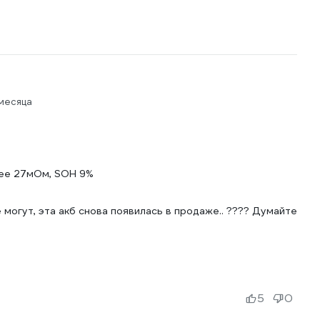
месяца
лее 27мОм, SOH 9%
 могут, эта акб снова появилась в продаже.. ???? Думайте
5
0