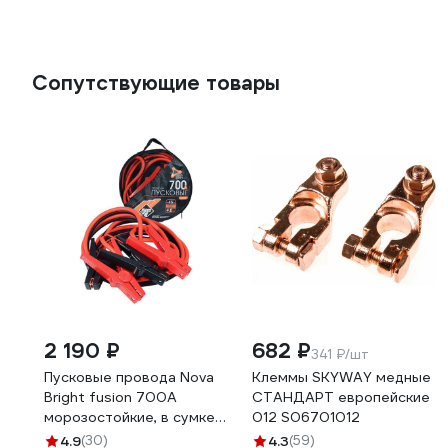
Сопутствующие товары
2 190 ₽
682 ₽
341 ₽/шт
Пусковые провода Nova
Клеммы SKYWAY медные
Bright fusion 700А
СТАНДАРТ европейские
морозостойкие, в сумке,
012 S06701012
4 м 46779
4.9
(30)
4.3
(59)