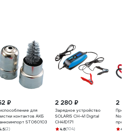
52 ₽
2 280 ₽
2 615
испособление для
Зарядное устройство
Провод
чистки контактов АКБ
SOLARIS CH-41 Digital
Nord-Y
Станкоимпорт ST060103
CH41D171
провод
в сумк
4.5
(2)
4.8
(104)
4.1
(11