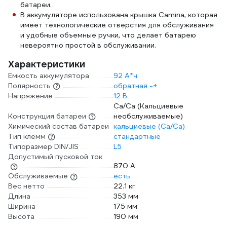
батареи.
В аккумуляторе использована крышка Camina, которая
имеет технологические отверстия для обслуживания
и удобные объемные ручки, что делает батарею
невероятно простой в обслуживании.
Характеристики
Емкость аккумулятора
92 А*ч
Полярность
обратная -+
Напряжение
12 В
Ca/Ca (Кальциевые
Конструкция батареи
необслуживаемые)
Химический состав батареи
кальциевые (Ca/Ca)
Тип клемм
стандартные
Типоразмер DIN/JIS
L5
Допустимый пусковой ток
870 А
Обслуживаемые
есть
Вес нетто
22.1 кг
Длина
353 мм
Ширина
175 мм
Высота
190 мм