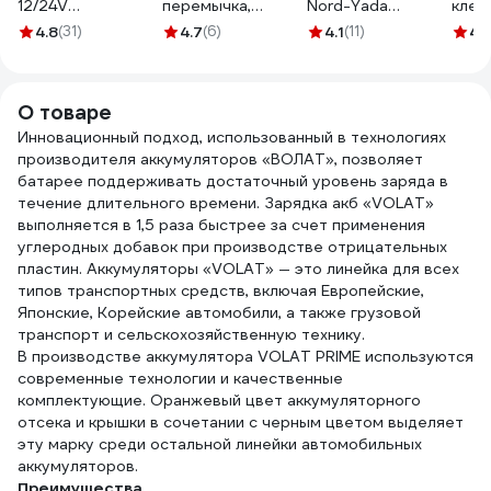
12/24V
перемычка,
Nord-Yada
клем
максимальный ток
наконечник-
многожильный
ДАЛИ
4.8
(31)
4.7
(6)
4.1
(11)
4.
800A NORDBERG
наконечник П-4
провод ССА
свер
WSB800
500 мм, S=35 мм
1000А (5м) в
VLTП450035
сумке 904027
О товаре
Инновационный подход, использованный в технологиях
производителя аккумуляторов «ВОЛАТ», позволяет
батарее поддерживать достаточный уровень заряда в
течение длительного времени. Зарядка акб «VOLAT»
выполняется в 1,5 раза быстрее за счет применения
углеродных добавок при производстве отрицательных
пластин. Аккумуляторы «VOLAT» — это линейка для всех
типов транспортных средств, включая Европейские,
Японские, Корейские автомобили, а также грузовой
транспорт и сельскохозяйственную технику.
В производстве аккумулятора VOLAT PRIME используются
современные технологии и качественные
комплектующие. Оранжевый цвет аккумуляторного
отсека и крышки в сочетании с черным цветом выделяет
эту марку среди остальной линейки автомобильных
аккумуляторов.
Преимущества