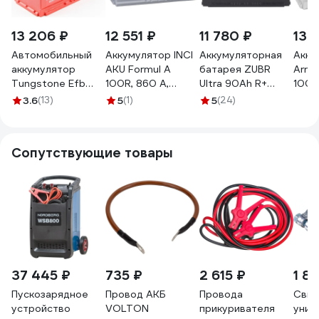
13 206 ₽
12 551 ₽
11 780 ₽
13 
Автомобильный
Аккумулятор INCI
Аккумуляторная
Акку
аккумулятор
AKU Formul A
батарея ZUBR
Arne
Tungstone Efb
100R, 860 A,
Ultra 90Ah R+
100 
6ст -95.0 95L(0)-
353x175x190 мм
ZU900
R+ 3
3.6
(13)
5
(1)
5
(24)
L5АК-АК-0
4502
EN 9
E109
Сопутствующие товары
37 445 ₽
735 ₽
2 615 ₽
1 81
Пускозарядное
Провод АКБ
Провода
Свин
устройство
VOLTON
прикуривателя
унив