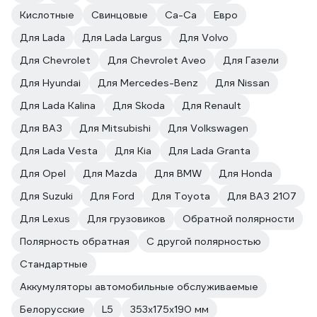
Кислотные
Свинцовые
Ca-Ca
Евро
Для Lada
Для Lada Largus
Для Volvo
Для Chevrolet
Для Chevrolet Aveo
Для Газели
Для Hyundai
Для Mercedes-Benz
Для Nissan
Для Lada Kalina
Для Skoda
Для Renault
Для ВАЗ
Для Mitsubishi
Для Volkswagen
Для Lada Vesta
Для Kia
Для Lada Granta
Для Opel
Для Mazda
Для BMW
Для Honda
Для Suzuki
Для Ford
Для Toyota
Для ВАЗ 2107
Для Lexus
Для грузовиков
Обратной полярности
Полярность обратная
С другой полярностью
Стандартные
Аккумуляторы автомобильные обслуживаемые
Белорусские
L5
353x175x190 мм