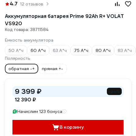
4.7
12 отзывов
Аккумуляторная батарея Prime 92Ah R+ VOLAT
VS920
Код товара: 38711584
Емкость аккумулятора
50 А*ч
60 А*ч
63 А*ч
75 А*ч
80 А*ч
83 А*ч
Полярность
обратная -+
прямая +-
9 399 ₽
-24%
12 390 ₽
Начислим 123 бонуса
В корзину