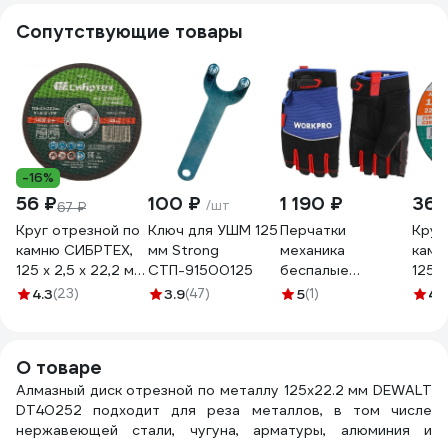
Сопутствующие товары
-16%
56 ₽
100 ₽
1 190 ₽
365
/шт
67 ₽
Круг отрезной по
Ключ для УШМ 125
Перчатки
Круг
камню СИБРТЕХ,
мм Strong
механика
камн
125 х 2,5 х 22,2 мм,
СТП-91500125
беспалые
125x2
84прC+16прB
WORKPRO PRO L
T42 
4.3
(23)
3.9
(47)
5
(1)
4.
743667
(дышащий
шт B
материал,
5121
встроеное
О товаре
полотенце
Алмазный диск отрезной по металлу 125х22.2 мм DEWALT
,ширина по ладони
DT40252 подходит для реза металлов, в том числе
112мм) , WP371019
нержавеющей стали, чугуна, арматуры, алюминия и