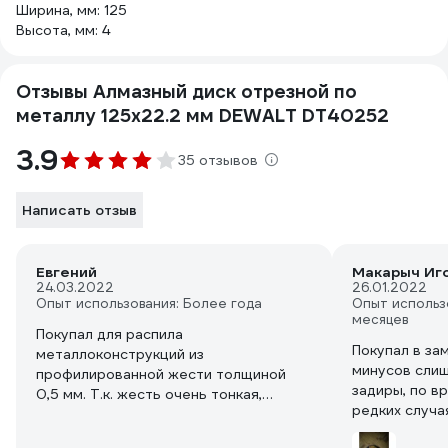
Ширина, мм: 125
Высота, мм: 4
Отзывы Алмазный диск отрезной по
металлу 125х22.2 мм DEWALT DT40252
3.9
35 отзывов
Написать отзыв
Евгений
Макарыч Иг
24.03.2022
26.01.2022
Опыт использования: Более года
Опыт использ
месяцев
Покупал для распила
Покупал в за
металлоконструкций из
минусов слиш
профилированной жести толщиной
задиры, по в
0,5 мм. Т.к. жесть очень тонкая,
редких случа
многослойная да еще и с кучей
максимальны
корманов и ребер жесткости, то