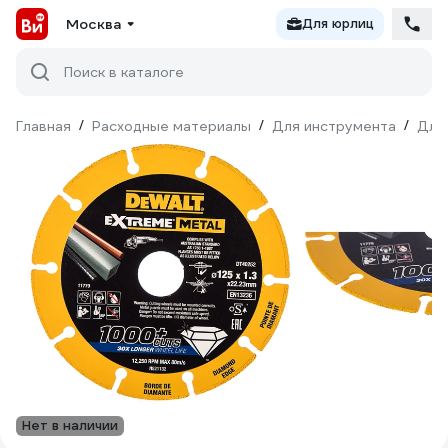
Москва
Для юрлиц
Поиск в каталоге
Главная
/
Расходные материалы
/
Для инструмента
/
Для
Нет в наличии