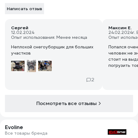
Написать отзыв
Сергей
Максим Е.
12.02.2024
24.02.2024
г.
Опыт использования: Менее месяца
Опыт использ
Неплохой снегоуборщик для больших
Попался оче
участков
человек не з
стоит на выд
погрузить то
разговоров п
еще отличны
2
тебе и уважу
оставить чае
закинул добр
Посмотреть все отзывы
Evoline
Все товары бренда