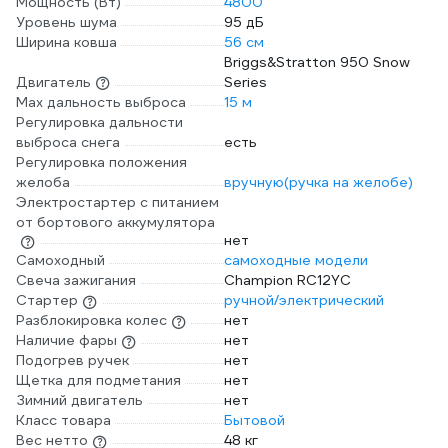
Мощность (Вт)
4800
Уровень шума
95 дБ
Ширина ковша
56 см
Briggs&Stratton 950 Snow
Двигатель
Series
Max дальность выброса
15 м
Регулировка дальности
выброса снега
есть
Регулировка положения
желоба
вручную(ручка на желобе)
Электростартер с питанием
от бортового аккумулятора
нет
Самоходный
самоходные модели
Свеча зажигания
Champion RC12YC
Стартер
ручной/электрический
Разблокировка колес
нет
Наличие фары
нет
Подогрев ручек
нет
Щетка для подметания
нет
Зимний двигатель
нет
Класс товара
Бытовой
Вес нетто
48 кг