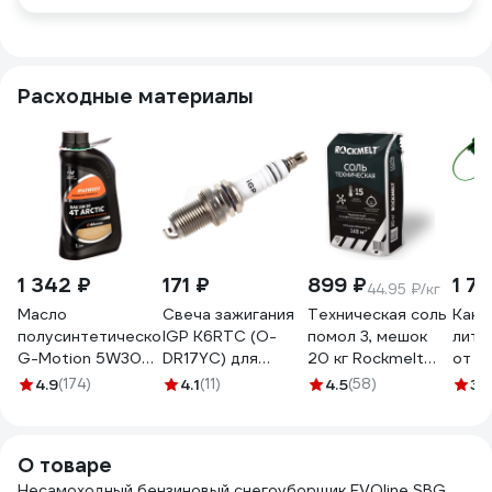
Расходные материалы
1 342 ₽
171 ₽
899 ₽
1 7
44.95 ₽/кг
Масло
Свеча зажигания
Техническая соль
Кани
полусинтетическое
IGP K6RTC (O-
помол 3, мешок
литр
G-Motion 5W30
DR17YC) для
20 кг Rockmelt
от п
4Т ARCTIC (1 л)
верхнеклапанных
65387
CHAM
4.9
(174)
4.1
(11)
4.5
(58)
3.
PATRIOT
двигателей
850030100
CHAMPION
K6RTC4 / K6RTC
О товаре
Несамоходный бензиновый снегоуборщик EVOline SBG