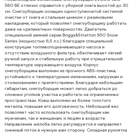
560 BE отлично справится с уборкой снега высотой до 30
см. Снегоуборщик оснащен одноступенчатой системой
очистки от снега и стальным шнеком с резиновыми
накладками, который позволяет снегоуборщику работать
даже на «деликатных» поверхностях. Двигатель
специальной зимней серии Briggs&Stratton 950 Snow
Series (мощностью 6,5 л.с.) благодаря специальной
конструкции топливоподкачивающего насоса и
отсутствию воздушного фильтра, обеспечивает лёгкий
ручной запуск и стабильную работу при отрицательной
температуре окружающего воздуха. Корпус
снегоуборщика выполнен из прочного ABS-пластика,
устойчивого к температурным изменениям, нагрузкам и
столкновениям с препятствиями. Благодаря небольшим
габаритам, снегоуборщик может легко добраться до
сложных уголков участка и работать на ограниченных
пространствах. Ковш выполнен из более толстого
металла, повышая его долговечность. Небольшой вес
позволяет часто использовать снегоуборщик как
мужчинам, так и женщинам, и людям в возрасте.
Направление жёлоба легко регулируется и направляет
снежный поток в нужную вам сторону. Складная рукоятка