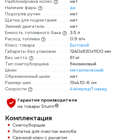
Разблокировка колес
нет
Наличие фары
да
Подогрев ручек
нет
Щетка для подметания
нет
Зимний двигатель
нет
Емкость топливного бака
3.5 л
Расход топлива
0.9 л/ч
Класс товара
Бытовой
Габариты без упаковки
1240х630х1100 мм
Вес нетто
61 кг
Тип снегоуборщика
бензиновый
Шнек
металлический
Обрезиненный шнек
нет
Размер шин
13x4.10-6 см
Скорости
4 вперед/1 назад
Гарантия производителя
на товары Sturm
Комплектация
Снегоуборщик
Лопатка для очистки желоба
Свечной ключ с рычагом