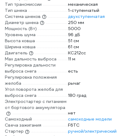
Тип трансмиссии
механическая
Тип шнека
1-ступенчатый
Система шнеков
двухступенчатая
Диаметр шнека
250 мм
Мощность (Вт)
5000
Уровень шума
96 дБ
Высота ковша
51 см
Ширина ковша
61 см
Двигатель
KC212cc
Max дальность выброса
11 м
Регулировка дальности
выброса снега
есть
Регулировка положения
желоба
рычаг
Угол поворота желоба для
выброса снега
180 град
Электростартер с питанием
от бортового аккумулятора
нет
Самоходный
самоходные модели
Свеча зажигания
F6TC
Стартер
ручной/электрический