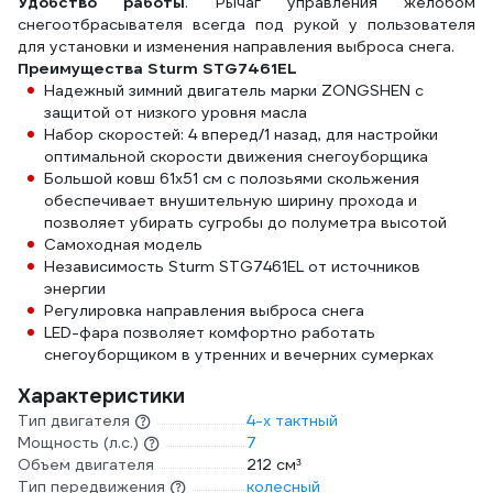
Удобство работы
. Рычаг управления желобом
снегоотбрасывателя всегда под рукой у пользователя
для установки и изменения направления выброса снега.
Преимущества Sturm STG7461EL
Надежный зимний двигатель марки ZONGSHEN с
защитой от низкого уровня масла
Набор скоростей: 4 вперед/1 назад, для настройки
оптимальной скорости движения снегоуборщика
Большой ковш 61х51 см с полозьями скольжения
обеспечивает внушительную ширину прохода и
позволяет убирать сугробы до полуметра высотой
Самоходная модель
Независимость Sturm STG7461EL от источников
энергии
Регулировка направления выброса снега
LED-фара позволяет комфортно работать
снегоуборщиком в утренних и вечерних сумерках
Характеристики
Тип двигателя
4-х тактный
Мощность (л.с.)
7
Объем двигателя
212 см³
Тип передвижения
колесный