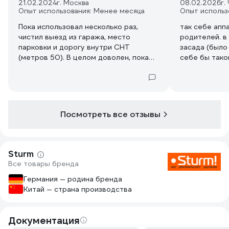
21.02.2024
г. Москва
08.02.2026
г.
Опыт использования: Менее месяца
Опыт использ
Пока использовал несколько раз,
так себе апп
чистил выезд из гаража, место
родителей. в
парковки и дорогу внутри СНТ
засада (было
(метров 50). В целом доволен, пока
себе бы тако
ожидания оправдывает. Благодаря
Champion ST
небольшой массе и супруга
справляется самостоятельно
Посмотреть все отзывы
Sturm
Все товары бренда
Германия — родина бренда
Китай — страна производства
Документация