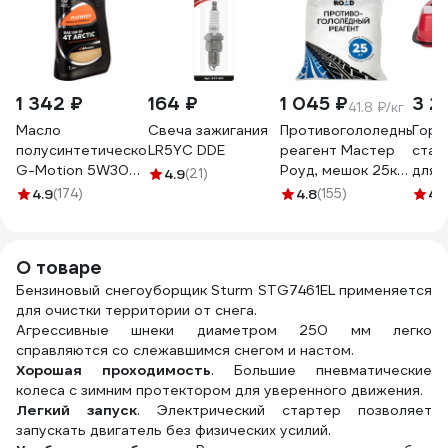
1 342 ₽
164 ₽
1 045 ₽
3 2
41.8 ₽/кг
Масло
Свеча зажигания
Противогололедный
Гори
полусинтетическое
LR5YC DDE
реагент Мастер
стал
G-Motion 5W30
Роуд, мешок 25кг
для 
4.9
(21)
4Т ARCTIC (1 л)
реагент-25кг
литр
4.9
(174)
4.8
(155)
4.
PATRIOT
AUTO
850030100
500 
О товаре
Бензиновый снегоуборщик Sturm STG7461EL применяется
для очистки территории от снега.
Агрессивные шнеки диаметром 250 мм легко
справляются со слежавшимся снегом и настом.
Хорошая проходимость
. Большие пневматические
колеса с зимним протектором для уверенного движения.
Легкий запуск
. Электрический стартер позволяет
запускать двигатель без физических усилий.