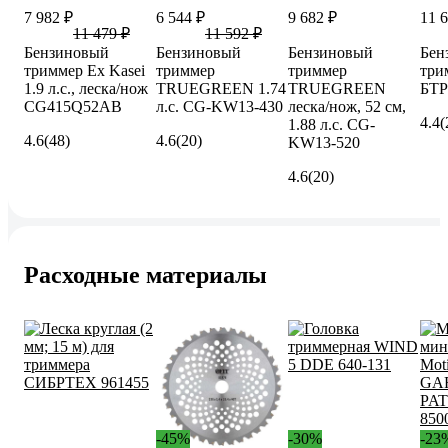
7 982 ₽
6 544 ₽
9 682 ₽
11 
11 479 ₽
11 592 ₽
Бензиновый
Бензиновый
Бензиновый
Бен
триммер Ex Kasei
триммер
триммер
три
1.9 л.с., леска/нож
TRUEGREEN 1.74
TRUEGREEN
БТР
CG415Q52AB
л.с. CG-KW13-430
леска/нож, 52 см,
4.4
(
1.88 л.с. CG-
4.6
(48)
4.6
(20)
KW13-520
4.6
(20)
Расходные материалы
-45%
-30%
-23