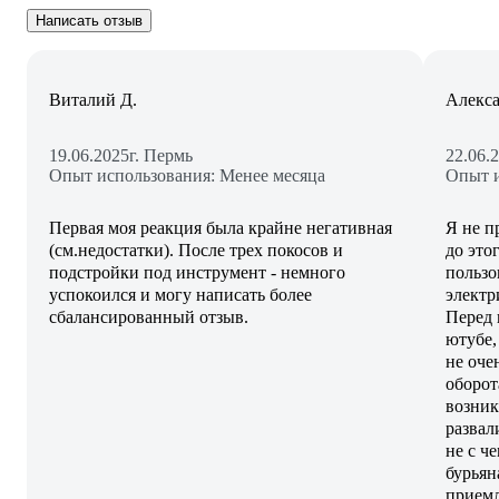
Написать отзыв
Виталий Д.
Алекса
19.06.2025
г. Пермь
22.06.
Опыт использования: Менее месяца
Опыт и
Первая моя реакция была крайне негативная
Я не п
(см.недостатки). После трех покосов и
до это
подстройки под инструмент - немного
пользо
успокоился и могу написать более
электр
сбалансированный отзыв.
Перед 
ютубе,
не оче
оборот
возник
развал
не с ч
бурьян
приемл