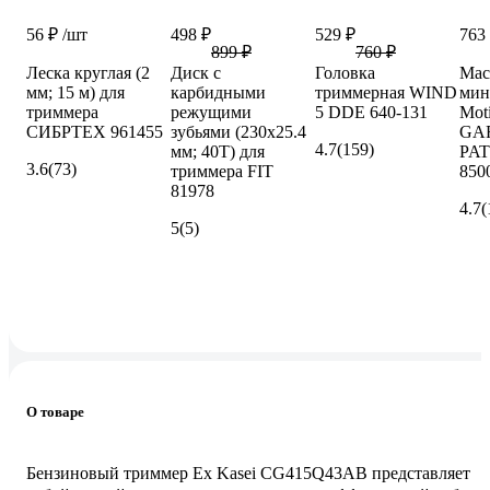
56 ₽
/шт
498 ₽
529 ₽
763
899 ₽
760 ₽
Леска круглая (2
Диск с
Головка
Мас
мм; 15 м) для
карбидными
триммерная WIND
мин
триммера
режущими
5 DDE 640-131
Mot
СИБРТЕХ 961455
зубьями (230х25.4
GAR
4.7
(159)
мм; 40Т) для
PA
3.6
(73)
триммера FIT
850
81978
4.7
(
5
(5)
О товаре
Бензиновый триммер Ex Kasei CG415Q43AB представляет