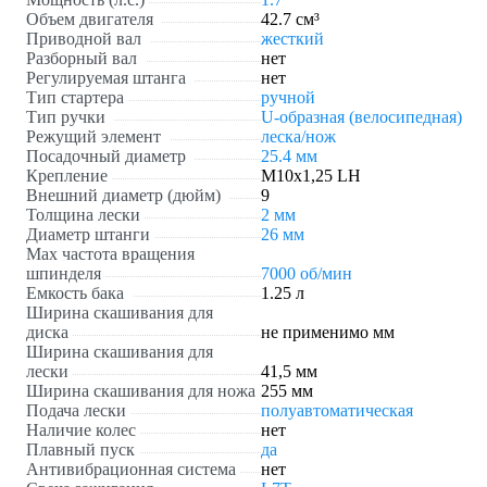
Объем двигателя
42.7 см³
Приводной вал
жесткий
Разборный вал
нет
Регулируемая штанга
нет
Тип стартера
ручной
Тип ручки
U-образная (велосипедная)
Режущий элемент
леска/нож
Посадочный диаметр
25.4 мм
Крепление
М10х1,25 LH
Внешний диаметр (дюйм)
9
Толщина лески
2 мм
Диаметр штанги
26 мм
Max частота вращения
шпинделя
7000 об/мин
Емкость бака
1.25 л
Ширина скашивания для
диска
не применимо мм
Ширина скашивания для
лески
41,5 мм
Ширина скашивания для ножа
255 мм
Подача лески
полуавтоматическая
Наличие колес
нет
Плавный пуск
да
Антивибрационная система
нет