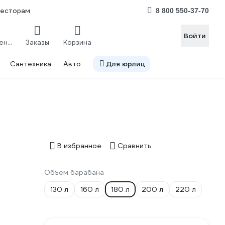
весторам
8 800 550-37-70
Войти
Сравнение
Заказы
Корзина
Сантехника
Авто
Для юрлиц
В избранное
Сравнить
Объем барабана
130 л
160 л
180 л
200 л
220 л