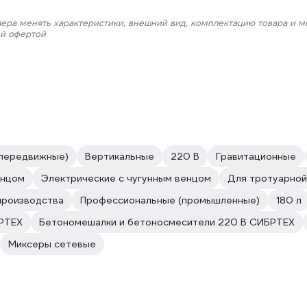
лера менять характеристики, внешний вид, комплектацию товара и м
ой офертой
(передвижные)
Вертикальные
220 В
Гравитационные
енцом
Электрические с чугунным венцом
Для тротуарной
производства
Профессиональные (промышленные)
180 л
БРТЕХ
Бетономешалки и бетоносмесители 220 В СИБРТЕХ
Миксеры сетевые