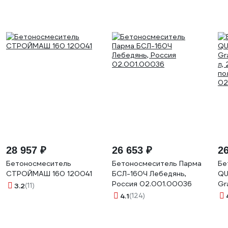
28 957 ₽
26 653 ₽
26
Бетоносмеситель
Бетоносмеситель Парма
Бе
СТРОЙМАШ 160 120041
БСЛ-160Ч Лебедянь,
QU
Россия 02.001.00036
Gr
3.2
(11)
л,
4.1
(124)
по
02