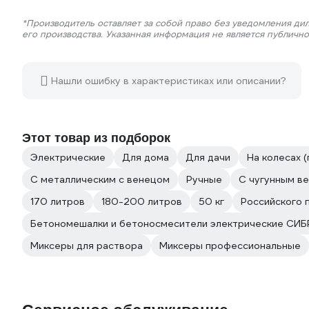
*Производитель оставляет за собой право без уведомления ди
его производства. Указанная информация не является публичн
Нашли ошибку в характеристиках или описании?
Этот товар из подборок
Электрические
Для дома
Для дачи
На колесах 
С металлическим с венецом
Ручные
С чугунным в
170 литров
180-200 литров
50 кг
Российского 
Бетономешалки и бетоносмесители электрические СИ
Миксеры для раствора
Миксеры профессиональные