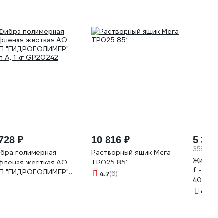
728 ₽
10 816 ₽
5 376
358.4 ₽
бра полимерная
Растворный ящик Мега
Жидкое
фленая жесткая АО
ТР025 851
f - 15к
П "ГИДРОПОЛИМЕР"
4.7
(6)
40381
п А, 1 кг GP20242
4.5
(2