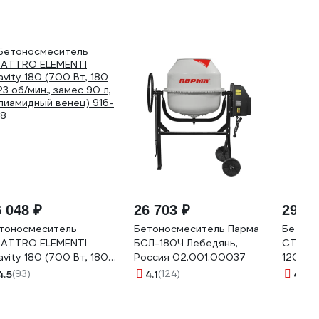
 048 ₽
26 703 ₽
29 28
тоносмеситель
Бетоносмеситель Парма
Бетоно
ATTRO ELEMENTI
БСЛ-180Ч Лебедянь,
СТРОЙ
avity 180 (700 Вт, 180
Россия 02.001.00037
12004
 23 об/мин., замес 90 л,
4.5
(93)
4.1
(124)
4.2
(6
лиамидный венец) 916-
8