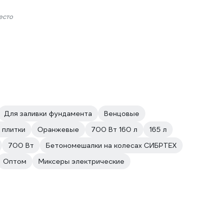
есто
Для заливки фундамента
Венцовые
 плитки
Оранжевые
700 Вт 160 л
165 л
700 Вт
Бетономешалки на колесах СИБРТЕХ
Оптом
Миксеры электрические