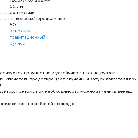
1208х740х1282 мм
55.3 кг
оранжевый
на колесах/передвижные
80 л
венечный
гравитационный
ручной
еризуется прочностью и устойчивостью к нагрузкам
 выключатель предотвращает случайный запуск двигателя при
я
дуктор, поэтому при необходимости можно заменить венец,
носмесителя по рабочей площадке