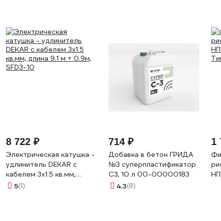
8 722 ₽
714 ₽
1 
Электрическая катушка -
Добавка в бетон ГРИДА
Фи
удлинитель DEKAR с
№3 суперпластификатор
ри
кабелем 3x1.5 кв.мм,
С3, 10 л 00-00000183
НП
длина 9.1 м + 0.9м, SFD3-
Ти
5
(1)
4.3
(8)
10