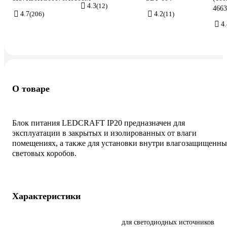
4.3
(12)
4663
4.7
(206)
4.2
(11)
4.
О товаре
Блок питания LEDCRAFT IP20 предназначен для
эксплуатации в закрытых и изолированных от влаги
помещениях, а также для установки внутри влагозащищенн
световых коробов.
Характеристики
для светодиодных источников