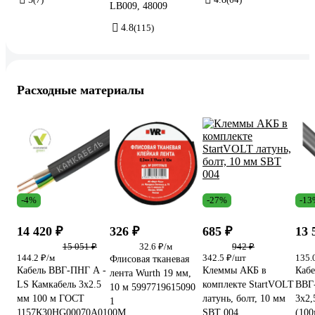
LB009, 48009
4.8
(115)
Расходные материалы
-4%
-27%
-13
14 420 ₽
326 ₽
685 ₽
13 
15 051 ₽
32.6 ₽/м
942 ₽
144.2 ₽/м
342.5 ₽/шт
135.
Флисовая тканевая
Кабель ВВГ-ПНГ А -
Клеммы АКБ в
Каб
лента Wurth 19 мм,
LS Камкабель 3x2.5
комплекте StartVOLT
ВВГ
10 м 5997719615090
мм 100 м ГОСТ
латунь, болт, 10 мм
3x2,
1
1157К30HG00070А0100М
SBT 004
(100