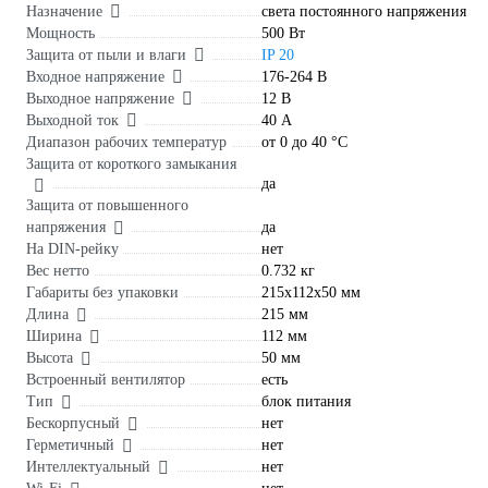
Назначение
света постоянного напряжения
Мощность
500 Вт
Защита от пыли и влаги
IP 20
Входное напряжение
176-264 В
Выходное напряжение
12 В
Выходной ток
40 А
Диапазон рабочих температур
от 0 до 40 °С
Защита от короткого замыкания
да
Защита от повышенного
напряжения
да
На DIN-рейку
нет
Вес нетто
0.732 кг
Габариты без упаковки
215х112х50 мм
Длина
215 мм
Ширина
112 мм
Высота
50 мм
Встроенный вентилятор
есть
Тип
блок питания
Бескорпусный
нет
Герметичный
нет
Интеллектуальный
нет