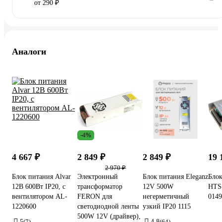
от 290 ₽
Аналоги
-4%
4 667 ₽
2 849 ₽
2 849 ₽
19 
2 970 ₽
Блок питания Alvar
Электронный
Блок питания Eleganz
Блок
12В 600Вт IP20, с
трансформатор
12V 500W
HTS-
вентилятором AL-
FERON для
негерметичный
0149
1220600
светодиодной ленты
узкий IP20 1115
500W 12V (драйвер),
5
(7)
4.8
(64)