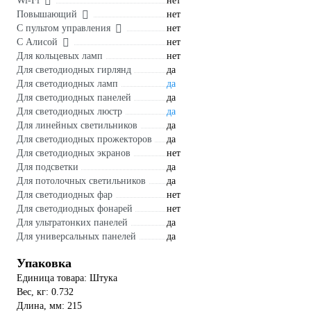
Wi-Fi
нет
Повышающий
нет
С пультом управления
нет
С Алисой
нет
Для кольцевых ламп
нет
Для светодиодных гирлянд
да
Для светодиодных ламп
да
Для светодиодных панелей
да
Для светодиодных люстр
да
Для линейных светильников
да
Для светодиодных прожекторов
да
Для светодиодных экранов
нет
Для подсветки
да
Для потолочных светильников
да
Для светодиодных фар
нет
Для светодиодных фонарей
нет
Для ультратонких панелей
да
Для универсальных панелей
да
Упаковка
Единица товара: Штука
Вес, кг: 0.732
Длина, мм: 215