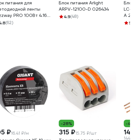
ок питания для
Блок питания Arlight
Блок п
етодиодной ленты
ARPV-12100-D 026434
LC-WP-
zzway PRO 100Вт 4.16А
А 210x
4.9
(48)
В IP67 BSPS
4.8
(62)
5
(8)
агозащитный 5015579
-28%
-4%
05 ₽
315 ₽
14 4
16.41 ₽/м
15.75 ₽/шт
144.2 ₽