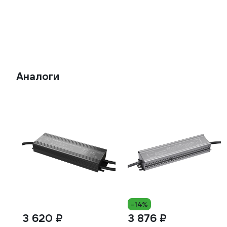
Аналоги
-14%
3 620 ₽
3 876 ₽