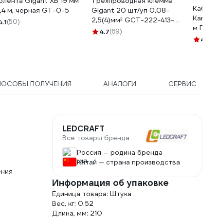
олента Gigant ХБ 19 мм
Трехпроводная клемма
Кабель
6,4 м, черная GT-0-5
Gigant 20 шт/уп 0,08-
Камкаб
2,5(4)мм² GCT-222-413-
4.1
(50)
м ГОС
20
4.7
(69)
1157К
4.7
(2
ПОСОБЫ ПОЛУЧЕНИЯ
АНАЛОГИ
СЕРВИС
LEDCRAFT
Все товары бренда
Россия — родина бренда
Китай — страна производства
ения
Информация об упаковке
Единица товара: Штука
Вес, кг: 0.52
Длина, мм: 210