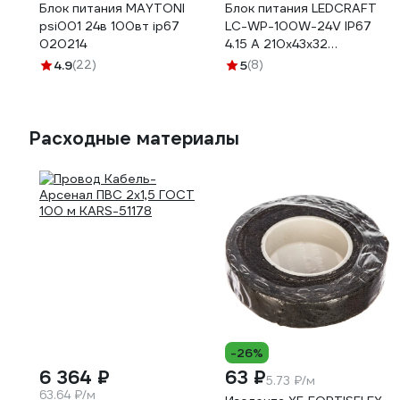
Блок питания MAYTONI
Блок питания LEDCRAFT
psi001 24в 100вт ip67
LC-WP-100W-24V IP67
020214
4.15 A 210x43x32
418020008
4.9
(22)
5
(8)
Расходные материалы
-26%
6 364 ₽
63 ₽
5.73 ₽/м
63.64 ₽/м