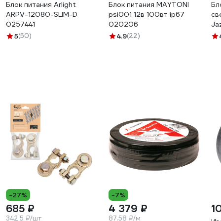
Блок питания Arlight
Блок питания MAYTONI
Бл
ARPV-12080-SLIM-D
psi001 12в 100вт ip67
св
0257441
020206
Ja
24
5
(50)
4.9
(22)
вл
-27%
-7%
685 ₽
4 379 ₽
1
342.5 ₽/шт
87.58 ₽/м