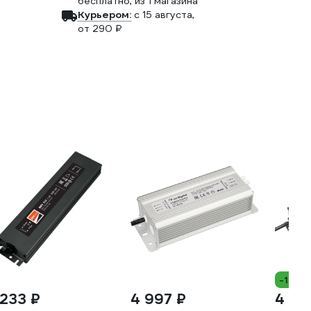
бесплатно
, из 1 магазина
Курьером:
c 15 августа,
от 290 ₽
-14%
 233 ₽
4 997 ₽
4 09