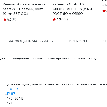
Из
Клеммы АКБ в комплекте
Кабель ВВГп-НГ LS
х 
StartVOLT латунь, болт,
АЛЬФАКАБЕЛЬ 3х1,5 мм
10 мм SBT 004
ГОСТ 50 м 05190
4.2
(11)
4.7
(99)
РАСХОДНЫЕ МАТЕРИАЛЫ
ВОПРОСЫ
С
ации в помещениях с повышенным уровнем влажности и для
для светодиодных источников света постоянного напряж
100 Вт
IP 67
176-264 В
12 В