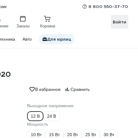
8 800 550-37-70
рам
Войти
ение
Заказы
Корзина
Для юрлиц
техника
Авто
020
В избранное
Сравнить
Выходное напряжение
12 В
24 В
Мощность
10 Вт
15 Вт
20 Вт
25 Вт
30 Вт