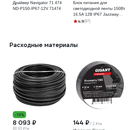
Драйвер Navigator 71 474
Блок питания для
ND-P150-IP67-12V 71474
светодиодной ленты 150Вт
16.5А 12В IP67 Jazzway
BSPS 3329297A
4.9
(97)
Расходные материалы
-15%
8 093 ₽
144 ₽
7.2 ₽/м
80.93 ₽/м