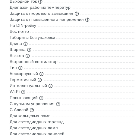
Выходной ток
Диапазон рабочих температур
Защита от короткого замыкания
Защита от повышенного напряжения
На DIN-рейку
Вес нетто
Габариты без упаковки
Длина
Ширина
Высота
Встроенный вентилятор
Тип
Бескорпусный
Герметичный
Интеллектуальный
Wi-Fi
Повышающий
С пультом управления
С Алисой
Для кольцевых ламп
Для светодиодных гирлянд
Для светодиодных ламп
Для светодиодных панелей