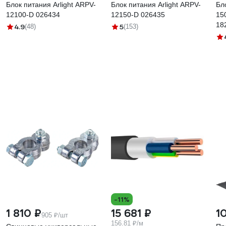
Блок питания Arlight ARPV-
Блок питания Arlight ARPV-
Бл
12100-D 026434
12150-D 026435
150
18
4.9
5
(48)
(153)
-11%
1 810 ₽
15 681 ₽
1
905 ₽/шт
156.81 ₽/м