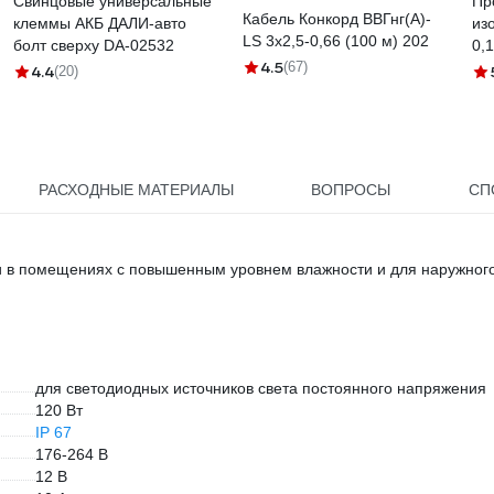
Свинцовые универсальные
Пр
Кабель Конкорд ВВГнг(А)-
клеммы АКБ ДАЛИ-авто
из
LS 3х2,5-0,66 (100 м) 202
болт сверху DA-02532
0,
4.5
(67)
KR
4.4
(20)
РАСХОДНЫЕ МАТЕРИАЛЫ
ВОПРОСЫ
СП
и в помещениях с повышенным уровнем влажности и для наружног
для светодиодных источников света постоянного напряжения
120 Вт
IP 67
176-264 В
12 В