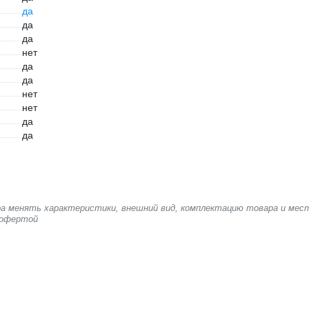
да
да
да
нет
да
да
нет
нет
да
да
ера менять характеристики, внешний вид, комплектацию товара и мес
 офертой