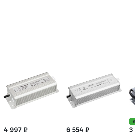
-
4 997 ₽
6 554 ₽
3