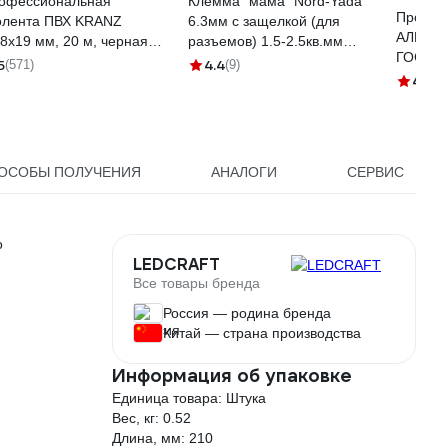
офессиональная
Клемма "мама" Nord-Yada
Провод
олента ПВХ KRANZ
6.3мм с защелкой (для
АЛЬФАК
18х19 мм, 20 м, черная
разъемов) 1.5-2.5кв.мм
ГОСТ 1
-09-2806
906369
5
4.4
(571)
(9)
4.8
(6
ОСОБЫ ПОЛУЧЕНИЯ
АНАЛОГИ
СЕРВИС
о
LEDCRAFT
Все товары бренда
Россия — родина бренда
Китай — страна производства
Информация об упаковке
Единица товара: Штука
Вес, кг: 0.52
Длина, мм: 210