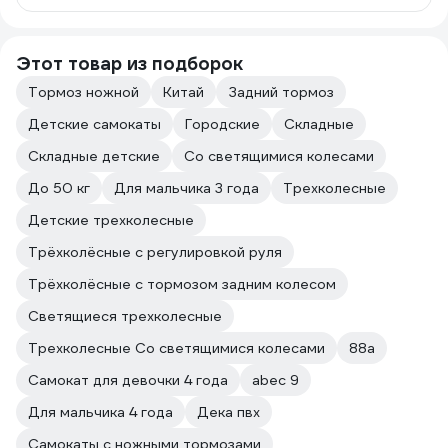
Этот товар из подборок
Тормоз ножной
Китай
Задний тормоз
Детские самокаты
Городские
Складные
Складные детские
Со светящимися колесами
До 50 кг
Для мальчика 3 года
Трехколесные
Детские трехколесные
Трёхколёсные с регулировкой руля
Трёхколёсные с тормозом задним колесом
Светящиеся трехколесные
Трехколесные Со светящимися колесами
88а
Самокат для девочки 4 года
abec 9
Для мальчика 4 года
Дека пвх
Самокаты с ножными тормозами