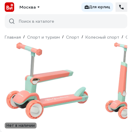
Москва
Для юрлиц
Поиск в каталоге
Главная
/
Спорт и туризм
/
Спорт
/
Колесный спорт
/
Са
Нет в наличии