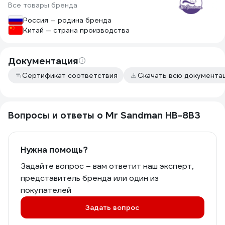
Все товары бренда
хоть и маленький, но весомый. Тормоз
отлично срабатывает. В целом все на
Россия — родина бренда
уровне европейских моделей, ценник
Китай — страна производства
немного дороговат, но за качество
стоит переплатить. Упаковка обычная
коробка с черными надписями, не
Документация
празднично, но сам самокат выглядит
достойно для хорошего подарка.
Сертификат соответствия
Скачать всю документа
Вопросы и ответы о Mr Sandman HB-8BЗ
Нужна помощь?
Задайте вопрос – вам ответит наш эксперт,
представитель бренда или один из
покупателей
Задать вопрос