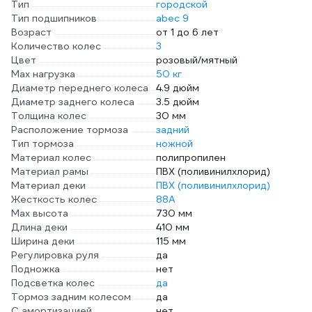
Тип
городской
Тип подшипников
abec 9
Возраст
от 1 до 6 лет
Количество колес
3
Цвет
розовый/мятный
Max нагрузка
50 кг
Диаметр переднего колеса
4.9 дюйм
Диаметр заднего колеса
3.5 дюйм
Толщина колес
30 мм
Расположение тормоза
задний
Тип тормоза
ножной
Материал колес
полипропилен
Материал рамы
ПВХ (поливинилхлорид)
Материал деки
ПВХ (поливинилхлорид)
Жесткость колес
88А
Max высота
730 мм
Длина деки
410 мм
Ширина деки
115 мм
Регулировка руля
да
Подножка
нет
Подсветка колес
да
Тормоз задним колесом
да
С амортизацией
нет