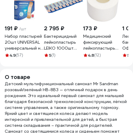
191 ₽
2 795 ₽
173 ₽
1 0
/шт
Набор пластырей
Бактерицидный
Медицинский
Лейк
20шт UNIVERSAL
лейкопластырь
фиксирующий
бакт
универсальный на
LEIKO 1000шт
лейкопластырь
ОФИ
полимерной
1,9х7,2 см на
LEIKO в рулоне
ВЕР
4.9
(57)
5
(1)
4.8
(12)
5
(1
основе
полимерной
3x500 см на
2,5х7
бактерицидный с
основе телесного
тканевой основе
ткан
ионами TENERIS
цвета 213575
белого цвета в
200 
О товаре
630289
630249
картонной
Детский мультифункциональный самокат Mr Sandman
коробке 630268
розовый/зелёный HB-8BЗ — отличный подарок в день
рождения. Это идеальный первый самокат для малышей
благодаря безопасной трехколесной конструкции, лёгкой
системе управления, а также оригинальному тормозу.
Яркий цвет и светящиеся колеса делают модель
интересной и привлекательной для детей, а быстрая
система складывания – практичной для родителей.
Самокат со светящимися колеса и сиденьем поможет