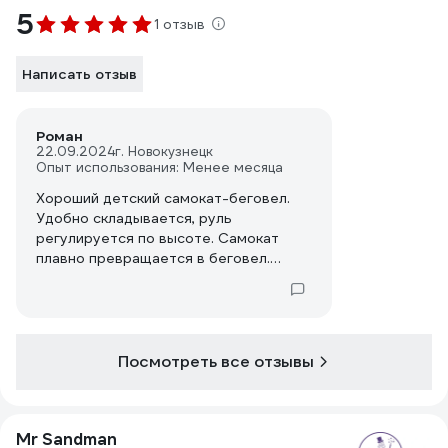
5
1 отзыв
Написать отзыв
Роман
22.09.2024
г. Новокузнецк
Опыт использования: Менее месяца
Хороший детский самокат-беговел.
Удобно складывается, руль
регулируется по высоте. Самокат
плавно превращается в беговел.
Ребенок полтора года смог сам
покататься на беговеле, очень
понравился. Качество пластика
хорошее не хрупкий. Колеса покрыты
прочным силиконом, при быстром
Посмотреть все отзывы
прокручивании загораются диоды.
Не стучит, не гремит, катится тихо
плавно. При небольшом наклоне, идет
Mr Sandman
мягкий поворот. Очень устойчивый,