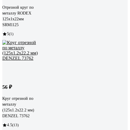
Отрезной круг по
металлу RODEX
125x1х22мм
SRM1125
5
(1)
56 ₽
Круг отрезной по
металлу
(125х1.2х22.2 мм)
DENZEL 73762
4.5
(13)