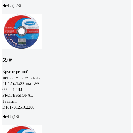
4.3
(523)
59 ₽
Круг отрезной
металл + нерж. сталь
41 125x1x22 мм, WA
60 T BF 80
PROFESSIONAL
Tsunami
D16170125102200
4.8
(13)