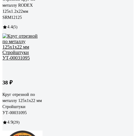
металлу RODEX
125x1.2x22мм
SRM12125
4.4
(5)
38 ₽
Круг отрезной по
металлу 125x1x22 мм
Стройштуки
УТ-00031095
4.9
(29)