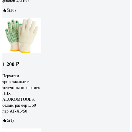
фланец 431160
5
(28)
1 200 ₽
Перчатки
трикотажные с
точечным покрытием
ПВХ
ALUKOMTOOLS,
белые, размер L 50
пар АТ-ХБ/50
5
(1)