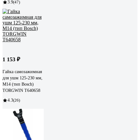
3.9
(47)
1 153 ₽
Гайка самозажимная
для ушм 125-230 мм,
М14 (тип Bosch)
TORGWIN T640658
4.3
(26)