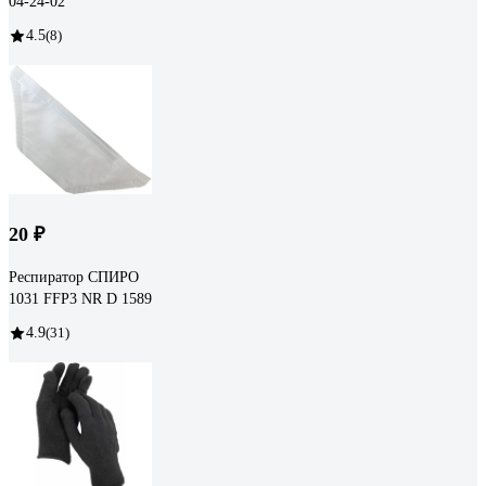
04-24-02
4.5
(8)
20 ₽
Респиратор СПИРО
1031 FFP3 NR D 1589
4.9
(31)