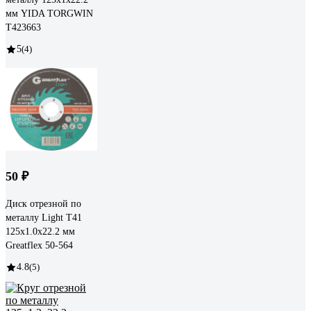
мм YIDA TORGWIN
T423663
5
(4)
50 ₽
Диск отрезной по
металлу Light T41
125x1.0x22.2 мм
Greatflex 50-564
4.8
(5)