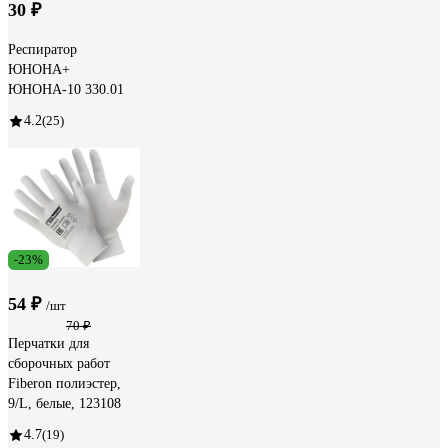
30 ₽
Респиратор
ЮНОНА+
ЮНОНА-10 330.01
4.2
(25)
-23%
54 ₽
/шт
70 ₽
Перчатки для
сборочных работ
Fiberon полиэстер,
9/L, белые, 123108
4.7
(19)