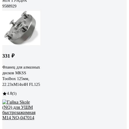
М14 ТУНДРА
9588929
331 ₽
Фланец для алмазных
дисков MKSS
Toolbox 125мм,
22.23хМ14х4H FL125
4.8
(5)