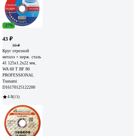
-27%
43 ₽
59 ₽
Круг отрезной
металл + нерж. сталь
41 125x1.2x22 мм,
WA 60 T BF 80
PROFESSIONAL
Tsunami
D16170125122200
4.8
(13)