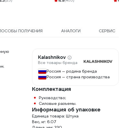
4.3
(25)
4.9
(405)
4.6
(1
ПОСОБЫ ПОЛУЧЕНИЯ
АНАЛОГИ
СЕРВИС
нную
Kalashnikov
Все товары бренда
м.
Россия — родина бренда
Россия — страна производства
Комплектация
Руководство;
Силовые разъемы.
Информация об упаковке
Единица товара: Штука
Вес, кг: 6.07
Длина, мм: 330