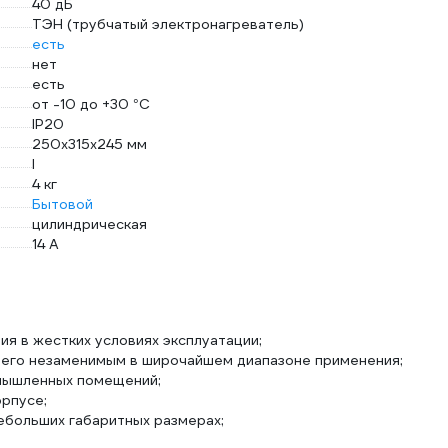
40 дБ
ТЭН (трубчатый электронагреватель)
есть
нет
есть
от -10 до +30 °С
IP20
250х315х245 мм
I
4 кг
Бытовой
цилиндрическая
14 А
я в жестких условиях эксплуатации;
 его незаменимым в широчайшем диапазоне применения;
мышленных помещений;
рпусе;
больших габаритных размерах;