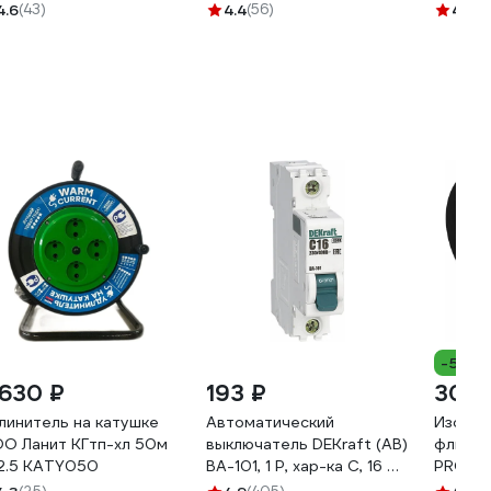
4.6
(43)
4.4
(56)
4.6
(4
-5%
 630 ₽
193 ₽
301 
линитель на катушке
Автоматический
Изолен
О Ланит КГтп-хл 50м
выключатель DEKraft (АВ)
флиса 
2.5 KATY050
ВА-101, 1 Р, хар-ка C, 16 А,
PROFLEE
4.5 кА 11054DEK
0,3 мм