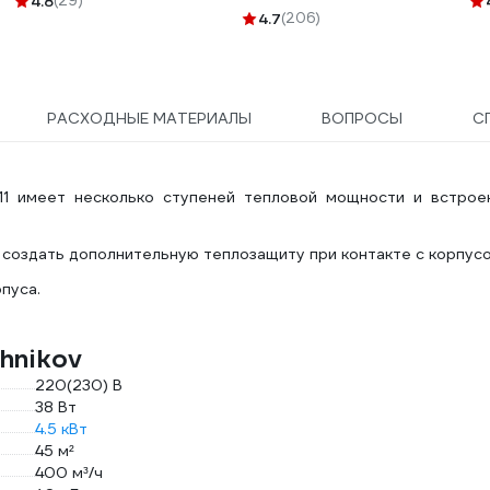
4.8
(29)
1157К30HG00070А0100М
4.7
(206)
РАСХОДНЫЕ МАТЕРИАЛЫ
ВОПРОСЫ
С
11 имеет несколько ступеней тепловой мощности и встрое
создать дополнительную теплозащиту при контакте с корпусо
пуса.
hnikov
220(230) В
38 Вт
4.5 кВт
45 м²
400 м³/ч