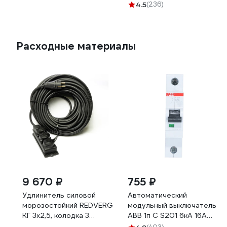
649-264
4.5
(236)
Расходные материалы
9 670 ₽
755 ₽
Удлинитель силовой
Автоматический
морозостойкий REDVERG
модульный выключатель
КГ 3x2,5, колодка 3
ABB 1п C S201 6кА 16А
розетки, IP44, 30м (с/з)
2CDS251001R0164