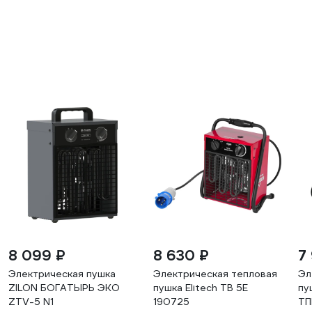
8 099 ₽
8 630 ₽
7
Электрическая пушка
Электрическая тепловая
Эл
ZILON БОГАТЫРЬ ЭКО
пушка Elitech ТВ 5Е
пу
ZTV-5 N1
190725
ТП