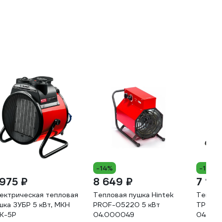
-14%
-14%
 975 ₽
8 649 ₽
7 179
ектрическая тепловая
Тепловая пушка Hintek
Теплов
шка ЗУБР 5 кВт, МКН
PROF-05220 5 кВт
TP-052
К-5Р
04.000049
04.01.