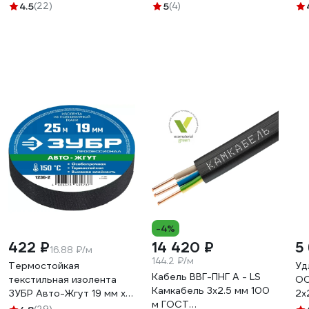
4.5
(22)
5
(4)
-4%
422 ₽
14 420 ₽
5
16.88 ₽/м
144.2 ₽/м
Термостойкая
Уд
Кабель ВВГ-ПНГ А - LS
текстильная изолента
ОО
Камкабель 3x2.5 мм 100
ЗУБР Авто-Жгут 19 мм х
2x
м ГОСТ
25 м 1236-2