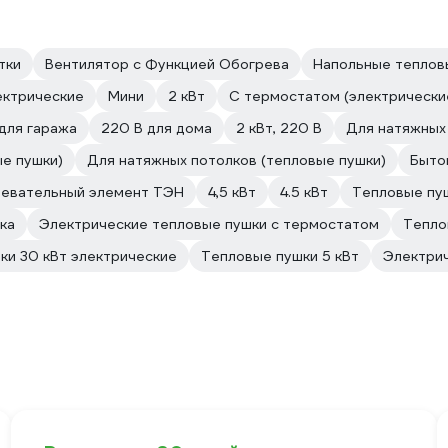
тки
Вентилятор с Функцией Обогрева
Напольные теплов
ектрические
Мини
2 кВт
С термостатом (электрически
для гаража
220 В для дома
2 кВт, 220 В
Для натяжных
ые пушки)
Для натяжных потолков (тепловые пушки)
Быто
ревательный элемент ТЭН
4,5 кВт
4.5 кВт
Тепловые пуш
ка
Электрические тепловые пушки с термостатом
Тепло
ки 30 кВт электрические
Тепловые пушки 5 кВт
Электрич