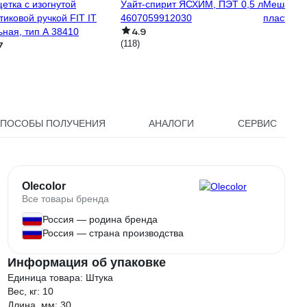
етка с изогнутой
Уайт-спирит ЯСХИМ, ПЭТ 0,5 л
Мешалка 
тиковой ручкой FIT IT
4607059912030
пластик,
4.9
ьная, тип А 38410
(118)
7
ПОСОБЫ ПОЛУЧЕНИЯ
АНАЛОГИ
СЕРВИС
Olecolor
Все товары бренда
Россия — родина бренда
Россия — страна производства
Информация об упаковке
Единица товара: Штука
Вес, кг: 10
Длина, мм: 30