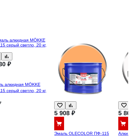
30 ₽
ль алкидная MÖKKE
15 серый светло, 20 кг,
7
5 908 ₽
5 868 
Эмаль OLECOLOR ПФ-115
Алкидная