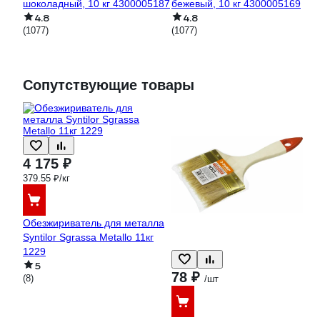
шоколадный, 10 кг 4300005187
бежевый, 10 кг 4300005169
4.8
4.8
(1077)
(1077)
Сопутствующие товары
4 175 ₽
379.55 ₽/кг
Обезжириватель для металла
Syntilor Sgrassa Metallo 11кг
1229
5
78 ₽
(8)
/шт