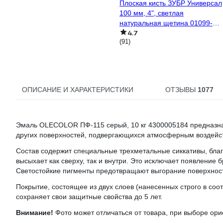
Плоская кисть ЗУБР Универсал
100 мм, 4", светлая
натуральная щетина 01099-
4.7
100_z01
(91)
ОПИСАНИЕ И ХАРАКТЕРИСТИКИ
ОТЗЫВЫ
1077
Эмаль OLECOLOR ПФ-115 серый, 10 кг 4300005184 предназна
других поверхностей, подвергающихся атмосферным воздейст
Состав содержит специальные трехметальные сиккативы, бла
высыхает как сверху, так и внутри. Это исключает появление 
Светостойкие пигменты предотвращают выгорание поверхнос
Покрытие, состоящее из двух слоев (нанесенных строго в соо
сохраняет свои защитные свойства до 5 лет.
Внимание!
Фото может отличаться от товара, при выборе ори