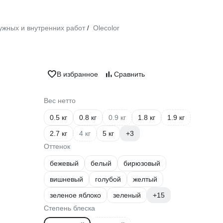
ужных и внутренних работ
Olecolor
/
В избранное
Сравнить
Вес нетто
0.5 кг
0.8 кг
0.9 кг
1.8 кг
1.9 кг
2.7 кг
4 кг
5 кг
+3
Оттенок
бежевый
белый
бирюзовый
вишневый
голубой
желтый
зеленое яблоко
зеленый
+15
Степень блеска