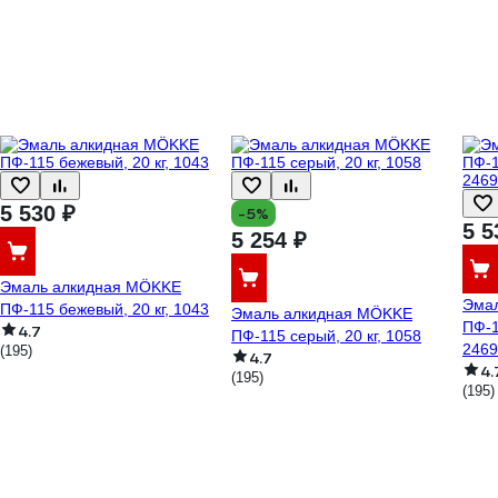
5 530 ₽
-5%
5 5
5 254 ₽
Эмаль алкидная MÖKKE
Эма
ПФ-115 бежевый, 20 кг, 1043
Эмаль алкидная MÖKKE
ПФ-1
4.7
ПФ-115 серый, 20 кг, 1058
2469
(195)
4.7
4.
(195)
(195)