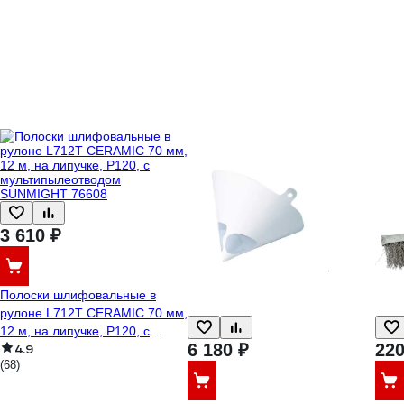
3 610 ₽
Полоски шлифовальные в
рулоне L712T CERAMIC 70 мм,
12 м, на липучке, P120, с
6 180 ₽
220
4.9
мультипылеотводом
(68)
SUNMIGHT 76608