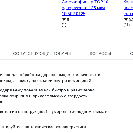
Ситечки-фильтр TOP.10
Корщ
одноразовые 125 мкм
плас
10.502.0125
стал
5
4.
(1)
(11)
СОПУТСТВУЮЩИЕ ТОВАРЫ
ВОПРОСЫ
С
чена для обработки деревянных, металлических и
виям, а также для окраски внутри помещений.
годаря чему пленка эмали быстро и равномерно
брака покрытия и придает высокую твердость.
ти.
тветствии с инструкцией) в умеренно холодном климате
ентируйтесь на технические характеристики.