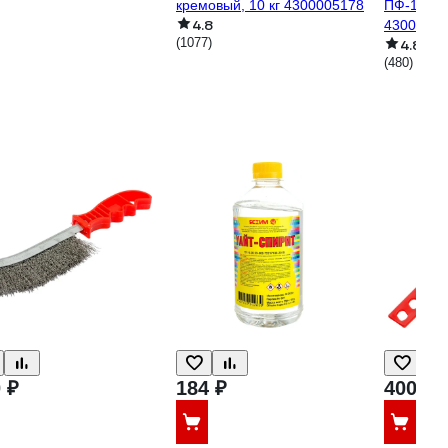
кремовый, 10 кг 4300005178
ПФ-115 (б
4.8
43000051
(1077)
4.8
(480)
 ₽
184 ₽
400 ₽