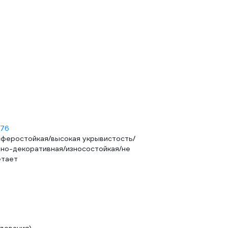
-76
феростойкая/высокая укрывистость/
но-декоративная/износостойкая/не
етает