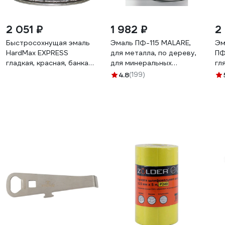
2 051 ₽
1 982 ₽
2
Быстросохнущая эмаль
Эмаль ПФ-115 MALARE,
Эм
HardMax EXPRESS
для металла, по дереву,
ПФ
гладкая, красная, банка
для минеральных
гл
1.9 кг 4690417076963
поверхностей, RAL 3005,
4.8
(199)
вишнево-бордовый,
глянцевая, 2 кг
ЭПФ1153005Г0200