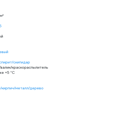
/м²
5
ый
евый
спирит/скипидар
/валик/краскораспылитель
же +5 °С
/кирпич/металл/дерево