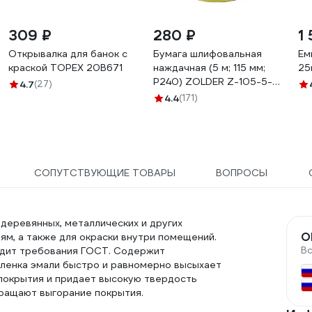
309 ₽
280 ₽
1 
Открывалка для банок с
Бумага шлифовальная
Ем
краской TOPEX 20B671
наждачная (5 м; 115 мм;
25
Р240) ZOLDER Z-105-5-
4.7
(27)
240
4.4
(171)
СОПУТСТВУЮЩИЕ ТОВАРЫ
ВОПРОСЫ
 деревянных, металлических и других
O
м, а также для окраски внутри помещений.
В
одит требования ГОСТ. Содержит
пленка эмали быстро и равномерно высыхает
а покрытия и придает высокую твердость
вращают выгорание покрытия.