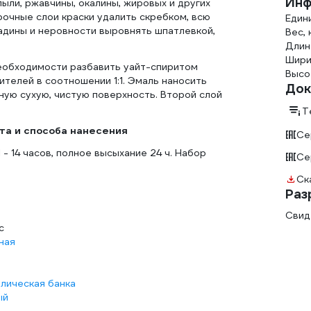
Инф
пыли, ржавчины, окалины, жировых и других
рочные слои краски удалить скребком, всю
Един
адины и неровности выровнять шпатлевкой,
Вес, к
Длина
Ширин
еобходимости разбавить уайт-спиритом
Высот
телей в соотношении 1:1. Эмаль наносить
Док
ную сухую, чистую поверхность. Второй слой
Т
ета и способа нанесения
Се
- 14 часов, полное высыхание 24 ч. Набор
Се
Ск
Раз
Свид
с
ная
лическая банка
ый