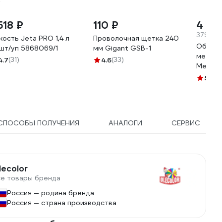
518 ₽
110 ₽
4 175
379.55 
кость Jeta PRO 1,4 л
Проволочная щетка 240
Обезжи
шт/уп 5868069/1
мм Gigant GSB-1
металла
4.7
(31)
4.6
(33)
Metallo
5
(8)
СПОСОБЫ ПОЛУЧЕНИЯ
АНАЛОГИ
СЕРВИС
lecolor
се товары бренда
Россия — родина бренда
Россия — страна производства