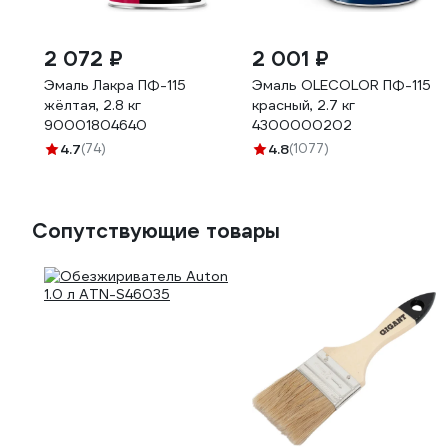
2 072 ₽
2 001 ₽
Эмаль Лакра ПФ-115
Эмаль OLECOLOR ПФ-115
жёлтая, 2.8 кг
красный, 2.7 кг
90001804640
4300000202
4.7
(74)
4.8
(1077)
Сопутствующие товары