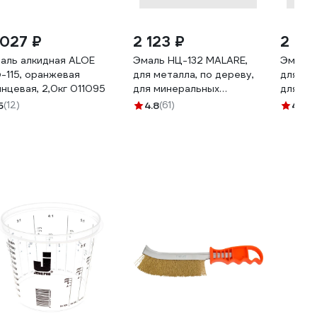
 027 ₽
2 123 ₽
2 12
аль алкидная ALOE
Эмаль НЦ-132 MALARE,
Эмаль 
-115, оранжевая
для металла, по дереву,
для ме
янцевая, 2,0кг 011095
для минеральных
для ми
поверхностей, RAL 1023,
поверх
5
(12)
4.8
(61)
4.8
(1
желтый, глянцевая, 2 кг
желтый,
ЭНЦ1321023Г0200
ЭПФ11