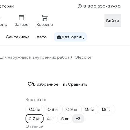
8 800 550-37-70
сторам
Войти
Сравнение
Заказы
Корзина
Сантехника
Авто
Для юрлиц
Для наружных и внутренних работ
Olecolor
/
В избранное
Сравнить
Вес нетто
0.5 кг
0.8 кг
0.9 кг
1.8 кг
1.9 кг
2.7 кг
4 кг
5 кг
+3
Оттенок