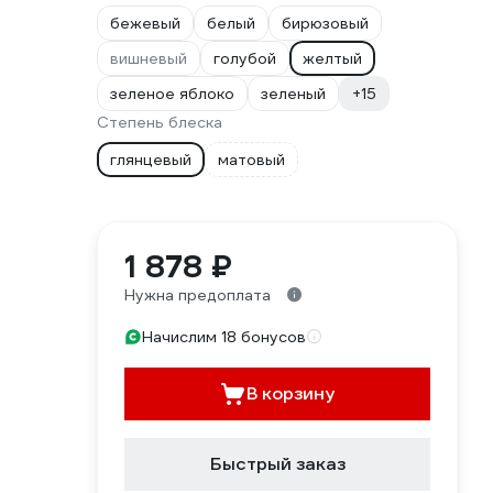
бежевый
белый
бирюзовый
вишневый
голубой
желтый
зеленое яблоко
зеленый
+15
Степень блеска
глянцевый
матовый
1 878 ₽
Нужна предоплата
Начислим 18 бонусов
В корзину
Быстрый заказ