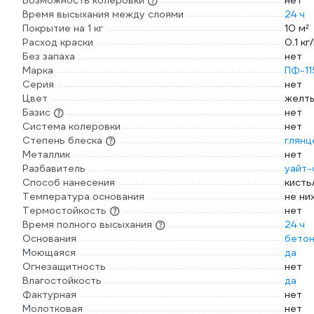
Возможность колеровки
нет
Время высыхания между слоями
24 ч
Покрытие на 1 кг
10 м²
Расход краски
0.1 кг
Без запаха
нет
Марка
ПФ-11
Серия
нет
Цвет
желт
Базис
нет
Система колеровки
нет
Степень блеска
глянц
Металлик
нет
Разбавитель
уайт-
Способ нанесения
кисть
Температура основания
не ни
Термостойкость
нет
Время полного высыхания
24 ч
Основания
бетон
Моющаяся
да
Огнезащитность
нет
Влагостойкость
да
Фактурная
нет
Молотковая
нет