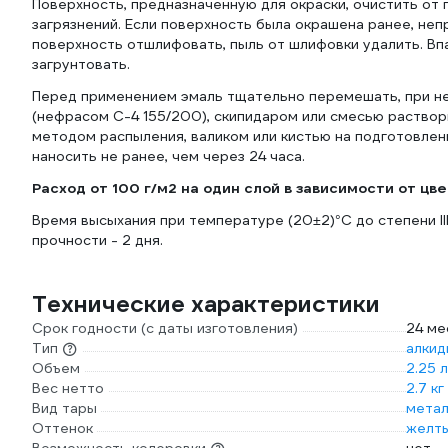
Поверхность, предназначенную для окраски, очистить от 
загрязнений. Если поверхность была окрашена ранее, неп
поверхность отшлифовать, пыль от шлифовки удалить. Вп
загрунтовать.
Перед применением эмаль тщательно перемешать, при н
(нефрасом С-4 155/200), скипидаром или смесью раствори
методом распыления, валиком или кистью на подготовлен
наносить не ранее, чем через 24 часа.
Расход от 100 г/м2 на один слой в зависимости от цв
Время высыхания при температуре (20±2)°С до степени III 
прочности - 2 дня.
Технические характеристики
Срок годности (с даты изготовления)
24 ме
Тип
алкид
Объем
2.25 л
Вес нетто
2.7 кг
Вид тары
метал
Оттенок
желт