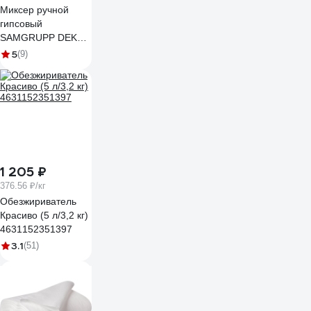
Миксер ручной
гипсовый
SAMGRUPP DEKOR
145х350 мм DEK-
5
(9)
090
1 205 ₽
376.56 ₽/кг
Обезжириватель
Красиво (5 л/3,2 кг)
4631152351397
3.1
(51)