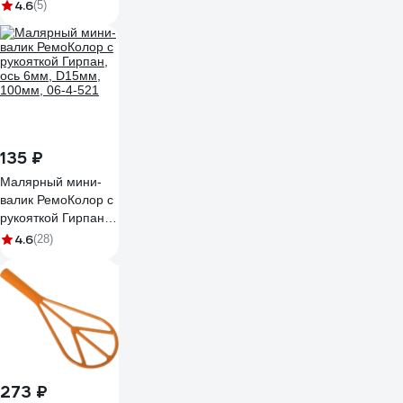
pvc cleaner №10
4.6
(5)
1000мл PRO №10
SILA PRO №10_6
135 ₽
Малярный мини-
валик РемоКолор с
рукояткой Гирпан,
ось 6мм, D15мм,
4.6
(28)
100мм, 06-4-521
273 ₽