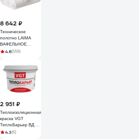
8 642 ₽
Техническое
полотно LAIMA
ВАФЕЛЬНОЕ
отбеленное, рулон
4.8
(559)
0,45х50 м,
плотность 120 г/м2
604753
2 951 ₽
Теплоизоляционная
краска VGT
ТеплоБарьер ВД АК
1180 для нар/
4.3
(6)
внутр.работ 2,0л