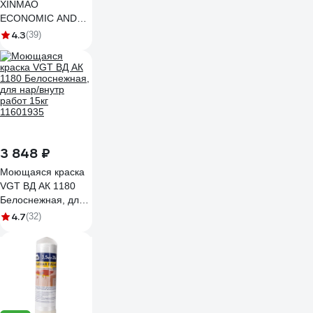
XINMAO
ECONOMIC AND
TRADE CO., LTD
4.3
(39)
ГОСТ, ХБ цветной
трикотаж, брикет 10
кг 3051250
3 848 ₽
Моющаяся краска
VGT ВД АК 1180
Белоснежная, для
нар/внутр работ
4.7
(32)
15кг 11601935