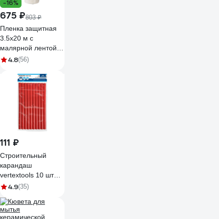
-16%
675 ₽
803 ₽
Пленка защитная
3.5х20 м с
малярной лентой
UNIBOB 211786
4.8
(56)
111 ₽
Строительный
карандаш
vertextools 10 шт
0208
4.9
(35)