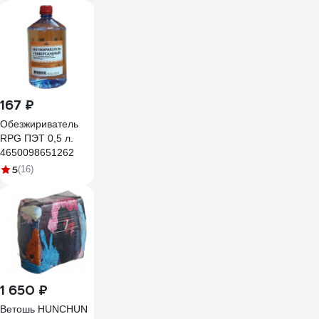
621135
167 ₽
Обезжириватель
RPG ПЭТ 0,5 л.
4650098651262
5
(16)
1 650 ₽
Ветошь HUNCHUN