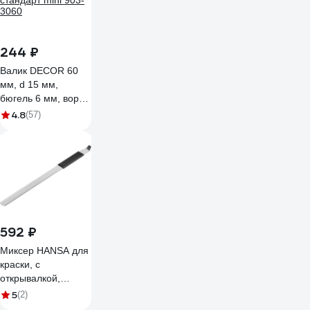
244 ₽
Валик DECOR 60
мм, d 15 мм,
бюгель 6 мм, ворс
5 мм, велюр, ручка
4.8
(57)
стандарт mini 903-
3060
592 ₽
Миксер HANSA для
краски, с
открывалкой,
нержавеющая
5
(2)
сталь, 35 см