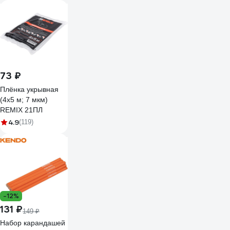
11602842
73 ₽
Плёнка укрывная
(4х5 м; 7 мкм)
REMIX 21ПЛ
4.9
(119)
-12%
131 ₽
149 ₽
Набор карандашей