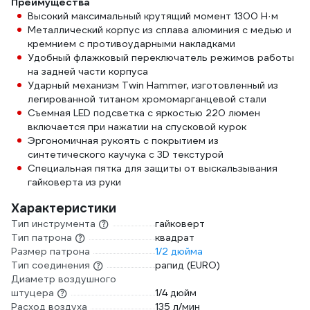
Преимущества
Высокий максимальный крутящий момент 1300 Н·м
Металлический корпус из сплава алюминия с медью и
кремнием с противоударными накладками
Удобный флажковый переключатель режимов работы
на задней части корпуса
Ударный механизм Twin Hammer, изготовленный из
легированной титаном хромомарганцевой стали
Съемная LED подсветка с яркостью 220 люмен
включается при нажатии на спусковой курок
Эргономичная рукоять с покрытием из
синтетического каучука с 3D текстурой
Специальная пятка для защиты от выскальзывания
гайковерта из руки
Характеристики
Тип инструмента
гайковерт
Тип патрона
квадрат
Размер патрона
1/2 дюйма
Тип соединения
рапид (EURO)
Диаметр воздушного
штуцера
1/4 дюйм
Расход воздуха
135 л/мин