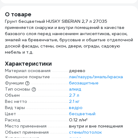
О товаре
Грунт бесцветный HUSKY SIBERIAN 2,7 л 27035
применяется снаружи и внутри помещений в качестве
базового слоя перед нанесением антисептиков, красок,
эмалей на бревенчатые, брусовые и обшитые отделочной
доской фасады, стены, окон, двери, ограды, садовую
мебель и т.д.
Характеристики
Материал основания
дерево
Финишное покрытие
лак/лазурь/эмаль/краска
Функции
биозащитные
Тип основы
алкид
Объем
2.7 л
Вес нетто
2.1 кг
Вид тары
ведро
Цвет
бесцветный
Расход
0.12 л/м²
Место применения
внутри и вне помещения
Объект применения
стены/потолок