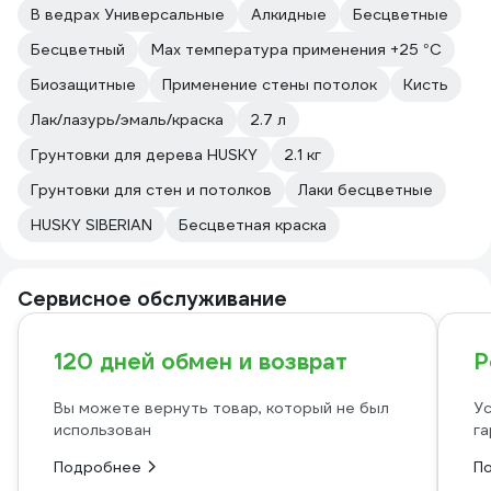
В ведрах Универсальные
Алкидные
Бесцветные
Бесцветный
Max температура применения +25 °С
Биозащитные
Применение стены потолок
Кисть
Лак/лазурь/эмаль/краска
2.7 л
Грунтовки для дерева HUSKY
2.1 кг
Грунтовки для стен и потолков
Лаки бесцветные
HUSKY SIBERIAN
Бесцветная краска
Сервисное обслуживание
120 дней обмен и возврат
Р
Вы можете вернуть товар, который не был
Ус
использован
га
Подробнее
П