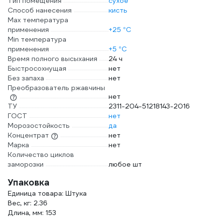
Тип помещения
сухое
Способ нанесения
кисть
Max температура
применения
+25 °С
Min температура
применения
+5 °С
Время полного высыхания
24 ч
Быстросохнущая
нет
Без запаха
нет
Преобразователь ржавчины
нет
ТУ
2311-204-51218143-2016
ГОСТ
нет
Морозостойкость
да
Концентрат
нет
Марка
нет
Количество циклов
заморозки
любое шт
Упаковка
Единица товара: Штука
Вес, кг: 2.36
Длина, мм: 153