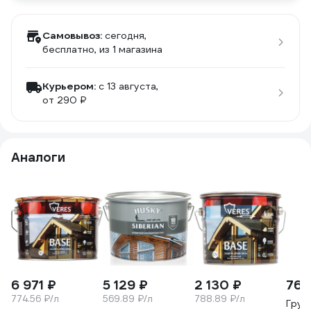
Самовывоз:
сегодня,
бесплатно
, из 1 магазина
Курьером:
c 13 августа,
от 290 ₽
Аналоги
6 971 ₽
5 129 ₽
2 130 ₽
763
774.56 ₽/л
569.89 ₽/л
788.89 ₽/л
Грун