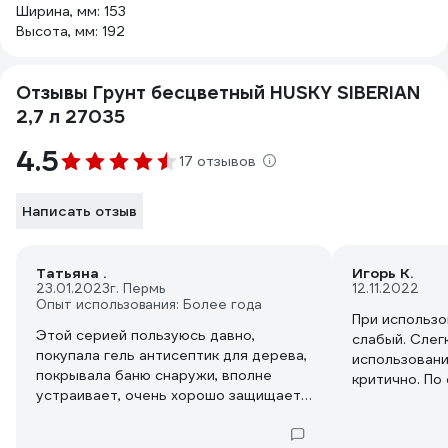
Ширина, мм: 153
Высота, мм: 192
Отзывы Грунт бесцветный HUSKY SIBERIAN
2,7 л 27035
4.5
17 отзывов
Написать отзыв
Татьяна .
Игорь К.
23.01.2023
г. Пермь
12.11.2022
Опыт использования: Более года
При использо
Этой серией пользуюсь давно,
слабый. Слег
покупала гель антисептик для дерева,
использовани
покрывала баню снаружи, вполне
критично. По
устраивает, очень хорошо защищает
расход основ
от влаги, солнца, запах
уменьшается
выветривается. Нашла в