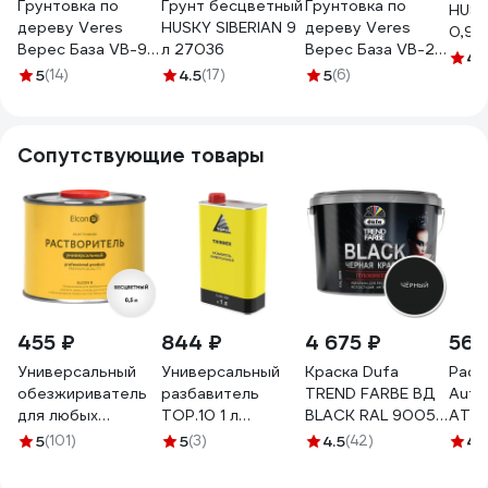
Грунтовка по
Грунт бесцветный
Грунтовка по
HUSK
дереву Veres
HUSKY SIBERIAN 9
дереву Veres
0,9 
Верес База VB-9,
л 27036
Верес База VB-27,
4.
бесцветная, 9 л
бесцветная, 2,7 л
5
(14)
4.5
(17)
5
(6)
281383
281382
Сопутствующие товары
455 ₽
844 ₽
4 675 ₽
566
Универсальный
Универсальный
Краска Dufa
Раст
обезжириватель
разбавитель
TREND FARBE ВД
Auton
для любых
TOP.10 1 л
BLACK RAL 9005,
ATN
поверхностей
10.505.1000.
10 л МП00-
5
(101)
5
(3)
4.5
(42)
4
(1
Elcon R 0,5 л 00-
005871
00004032