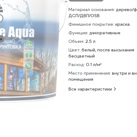
Материал основания:
дерево/ф
ДСП/ДВП/OSB
Финишное покрытие:
краска
Функции:
декоративные
и
Объем:
2.5 л
Цвет:
белый, после высыхания
бесцветный
Расход:
0.1 л/м²
Место применения:
внутри и в
помещения
Все характеристики