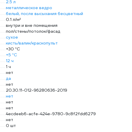
2.5 л
металлическое ведро
белый, после высыхания бесцветный
0.1 л/м²
внутри и вне помещения
пол/стены/потолок/фасад
сухое
кисть/валик/краскопульт
+30 °С
+5 °С
12 ч
1 ч
нет
да
нет
20.30.11-012-96280636-2019
нет
нет
нет
4ecdeeb6-acfe-424e-9780-9c8f2fdd6279
нет
0 шт