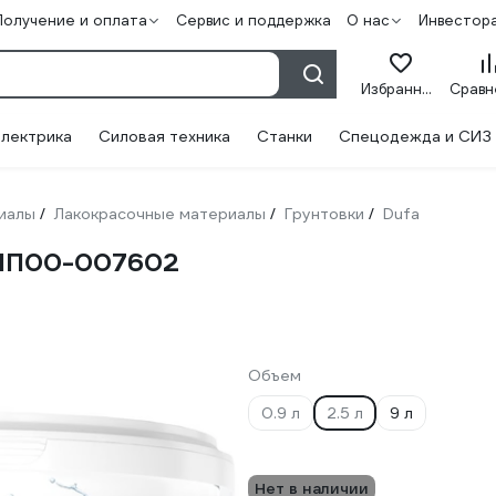
Получение и оплата
Сервис и поддержка
О нас
Инвестор
Избранное
лектрика
Силовая техника
Станки
Спецодежда и СИЗ
иалы
Лакокрасочные материалы
Грунтовки
Dufa
/
/
/
л МП00-007602
Объем
0.9 л
2.5 л
9 л
Нет в наличии