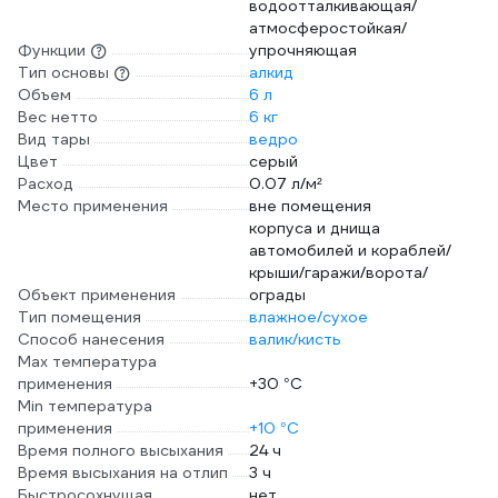
водоотталкивающая/
атмосферостойкая/
Функции
упрочняющая
Тип основы
алкид
Объем
6 л
Вес нетто
6 кг
Вид тары
ведро
Цвет
серый
Расход
0.07 л/м²
Место применения
вне помещения
корпуса и днища
автомобилей и кораблей/
крыши/гаражи/ворота/
Объект применения
ограды
Тип помещения
влажное/сухое
Способ нанесения
валик/кисть
Max температура
применения
+30 °С
Min температура
применения
+10 °С
Время полного высыхания
24 ч
Время высыхания на отлип
3 ч
Быстросохнущая
нет