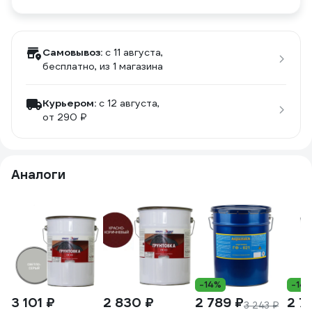
Самовывоз:
c 11 августа,
бесплатно
, из 1 магазина
Курьером:
c 12 августа,
от 290 ₽
Аналоги
-14%
-14
3 101 ₽
2 830 ₽
2 789 ₽
2 7
3 243 ₽