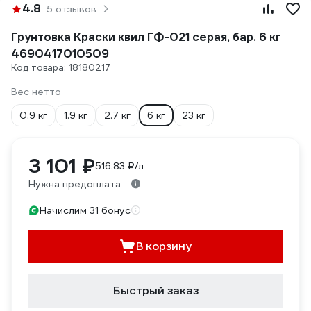
4.8
5 отзывов
Грунтовка Краски квил ГФ-021 серая, бар. 6 кг
4690417010509
Код товара: 18180217
Вес нетто
0.9 кг
1.9 кг
2.7 кг
6 кг
23 кг
3 101 ₽
516.83 ₽/л
Нужна предоплата
Начислим 31 бонус
В корзину
Быстрый заказ