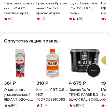
Грунтовка Краски
Грунтовка Краски
Грунт TyumTerm
Грун
квил ГФ-021
квил ГФ-021
ГФ-021 ГОСТ,
ГФ-0
светло-серая,
красно-корич.,
серый,
крас
бар. 6 кг
бар. 6 кг
быстросохнущий,
кори
5
(1)
5
(5)
4.9
(18)
4.
4690417010493
4690417010516
6 кг
быст
4657840575647
6 кг
4657
Сопутствующие товары
361 ₽
318 ₽
4 675 ₽
199
Очиститель
Ксилол, ПЭТ 0,5 л.
Краска Dufa
Маля
универсальный
НХП
TREND FARBE ВД
Зубр
REXANT 520мл
4607059910593
BLACK RAL 9005,
40, 
(400мл), аэрозоль
10 л МП00-
мм, в
4.6
(8)
5
(8)
4.5
(42)
4.
85-0002
005871
ручк