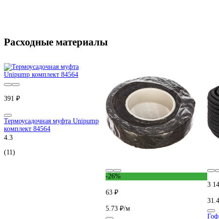
Расходные материалы
391 ₽
Термоусадочная муфта Unipump
комплект 84564
4.3
(11)
-26%
3 1
63 ₽
31.
5.73 ₽/м
Гоф