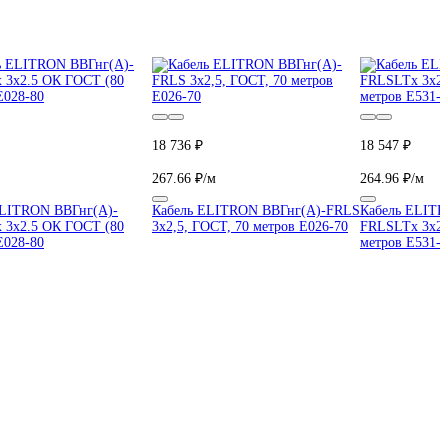
18 736 ₽
18 547 ₽
267.66 ₽/м
264.96 ₽/м
ELITRON ВВГнг(А)-
Кабель ELITRON ВВГнг(А)-FRLS
Кабель ELITR
 3х2.5 ОК ГОСТ (80
3х2,5, ГОСТ, 70 метров E026-70
FRLSLTx 3х2.
E028-80
метров E531-