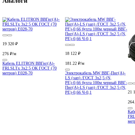
Аналоги
19 320 ₽
18 122 ₽
276 ₽/м
Кабель ELITRON ВВГнг(А)-
181.22 ₽/м
FRLSLTx 3х2.5 ОК ГОСТ (70
метров) E028-70
Электрокабель MW ВВГ-Пнг(А)-
LS (зап) /ГОСТ 3х2,5 (N,
PE)-0,66 бухта 100м черный ВВГ-
Пнг(А)-LS (зап) /ГОСТ 3х2,5 (N,
21 
PE)-0,66 Ч-0,1
264
Каб
FRL
мет