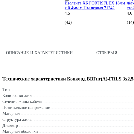
Изолента ХБ FORTISFLEX 18мм
лёг
х 0.4мм х 11м черная 71242
сто
4.5
4.6
(42)
(14)
ОПИСАНИЕ И ХАРАКТЕРИСТИКИ
ОТЗЫВЫ
8
Технические характеристики Конкорд ВВГнг(А)-FRLS 3x2,5ок 
Тип
Количество жил
Сечение жилы кабеля
Номинальное напряжение
Материал
Структура жилы
Диаметр
Материал оболочки