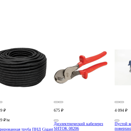
49 ₽
675 ₽
4 094 ₽
49 ₽/м
Диэлектрический кабелерез
Пустой к
SHTOK 08206
поверхно
рированная труба ПНД Gigant