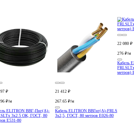
22 080 ₽
276 ₽/м
Кабель 
FRLSLTx
метров) 
197 ₽
21 412 ₽
.96 ₽/м
267.65 ₽/м
ель ELITRON ВВГ-Пнг(А)-
Кабель ELITRON ВВГнг(А)-FRLS
SLTx 3х2.5 ОК, ГОСТ, 80
3х2,5, ГОСТ, 80 метров E026-80
ров E531-80