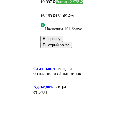
19 097 ₽
Выгода 2 928 ₽
16 169 ₽
161.69 ₽/м
Начислим 161 бонус
В корзину
Быстрый заказ
Самовывоз:
сегодня,
бесплатно
, из 3 магазинов
Курьером:
завтра,
от 540 ₽